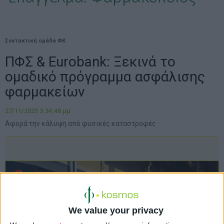
Συντακτική ομάδα ΦΚ
ΠΦΣ & Eurobank: Ξεκινά το
ομαδικό πρόγραμμα ασφάλισης
φαρμακείων
27/11/2025 3:34:48 μμ
Αφορά την κάλυψη από φυσικές καταστροφές
We value your privacy