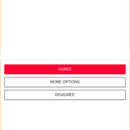
27/7/2026 3:54:33 μμ
Δωρεάν εφαρμογή για τα
εφημερεύοντα φαρμακεία
AGREE
MORE OPTIONS
DISAGREE