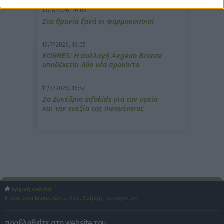
13/3/2026, 16:05
Στα θρανία ξανά οι φαρμακοποιοί
15/7/2026, 16:05
ΚΟRRES: Η συλλογή Aegean Bronze
υποδέχεται δύο νέα προϊόντα
11/3/2026, 16:57
2ο Συνέδριο Infokids για την υγεία
και την ευεξία της οικογένειας
Αρχική σελίδα
Η Εταιρεία
Επικοινωνία
Όροι Χρήσης
Ισολογισμοί
προβληθείτε στο website του