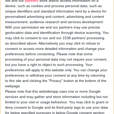
We and our
partners
store and/or access information on a
device, such as cookies and process personal data, such as
unique identifiers and standard information sent by a device for
personalised advertising and content, advertising and content
measurement, audience research and services development.
With your permission we and our partners may use precise
geolocation data and identification through device scanning. You
may click to consent to our and our 1538 partners’ processing
as described above. Alternatively you may click to refuse to
η
Από 1
Δεκεμβρίου 2025 ξεκινά επίσημα το νέο ομαδικό
consent or access more detailed information and change your
πρόγραμμα
«Ασφάλισης φαρμακείων έναντι φυσικών
preferences before consenting.
Please note that some
καταστροφών»,
το οποίο υλοποιείται σε συνεργασία με την
processing of your personal data may not require your consent,
Eurobank
, σύμφωνα με ανακοίνωση του
ΠΦΣ
.
but you have a right to object to such processing. Your
preferences will apply to this website only. You can change your
preferences or withdraw your consent at any time by returning
Πρόκειται για ένα πρόγραμμα που προστατεύει ουσιαστικά τη
to this site and clicking the "Privacy" button at the bottom of the
βιωσιμότητα των φαρμακείων απέναντι σε φαινόμενα όπως
webpage.
πλημμύρες, σεισμούς, πυρκαγιές κ.ά. και ανταποκρίνεται
Please note that this website/app uses one or more Google
services and may gather and store information including but not
πλήρως στη σχετική υποχρέωση που υπάρχει από την
limited to your visit or usage behaviour. You may click to grant or
νομοθεσία (Ν.5116/2024, ΦΕΚ Α'100).
deny consent to Google and its third-party tags to use your data
for below specified purposes in below Google consent section.