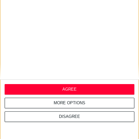
τουριστικές περιοχές
27/7/2026 3:54:33 μμ
Δωρεάν εφαρμογή για τα
εφημερεύοντα φαρμακεία
AGREE
MORE OPTIONS
DISAGREE