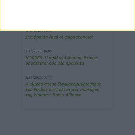
7/4/2026, 17:25
Memotin: Αποτελεσματικό στην
ανακούφιση από τις εμβοές
13/3/2026, 16:05
Στα θρανία ξανά οι φαρμακοποιοί
15/7/2026, 16:05
ΚΟRRES: Η συλλογή Aegean Bronze
υποδέχεται δύο νέα προϊόντα
12/3/2026, 16:11
Ανάμεσα στους δισεκατομμυριούχους
του Forbes o εκτελεστικός πρόεδρος
της Walmart Boots Alliance