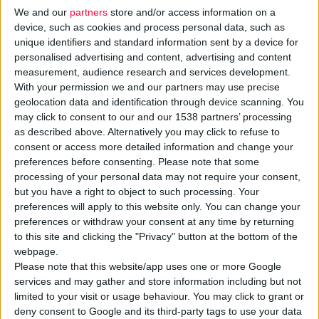
We and our
partners
store and/or access information on a
device, such as cookies and process personal data, such as
unique identifiers and standard information sent by a device for
personalised advertising and content, advertising and content
measurement, audience research and services development.
With your permission we and our partners may use precise
geolocation data and identification through device scanning. You
may click to consent to our and our 1538 partners’ processing
Νέο
live webinar
διοργανώνεται από την
PEIFASYN Academy
,
as described above. Alternatively you may click to refuse to
consent or access more detailed information and change your
την Τετάρτη 13 Μαΐου, από τις 15:00 έως τις 16:30 σε ζωντανή
preferences before consenting.
Please note that some
μετάδοση, με θέμα «Νέα εποχή στη φαρμακευτική φροντίδα:
processing of your personal data may not require your consent,
Μεταβολισμός, εμμηνόπαυση & μυοσκελετική υποστήριξη».
but you have a right to object to such processing. Your
preferences will apply to this website only. You can change your
preferences or withdraw your consent at any time by returning
Το webinar εστιάζει στον αναβαθμισμένο ρόλο του
to this site and clicking the "Privacy" button at the bottom of the
φαρμακοποιού στην υποστήριξη της υγείας και της ποιότητας
webpage.
ζωής, μέσα από ολιστικές και σύγχρονες λύσεις.
Please note that this website/app uses one or more Google
Κατά τη διάρκεια της διαδικτυακής εκδήλωσης θα
services and may gather and store information including but not
limited to your visit or usage behaviour. You may click to grant or
παρουσιαστούν θέματα που αφορούν:
deny consent to Google and its third-party tags to use your data
• τη διαχείριση της
εμμηνόπαυσης
με τη δύναμη των φυτικών