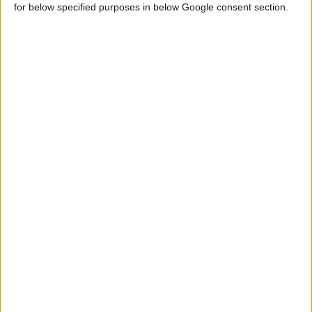
for below specified purposes in below Google consent section.
εκχυλισμάτων
• τη
βερβερίνη
ως σύγχρονη πρόταση για την υποστήριξη του
μεταβολισμού
• στοχευμένες λύσεις για το
μυοσκελετικό
και
νευρικό
σύστημα, με έμφαση στις αρθρώσεις, την κινητικότητα και την
ποιότητα ζωής.
Εισηγητές:
Καλλιόπη Καλαϊτζή, Ιατρός Φυσικής Ιατρικής και
Αποκατάστασης με εξειδίκευση στο lifestyle medicine και
Μαντώ Καλαμποκά,
Group
Brand
Manager
Menarini
Consumer
Healthcare
Division
.
Δήλωσε συμμετοχή
εδώ
.
Διοργάνωση
: Όμιλος ΠΕΙΦΑΣΥΝ | ΣΥΦΑ Θράκης | ΣΥΦΑΝΟΠΠΕ
| ΣΕΦΑΡ-ΣΥΦΑΡΤ | ΣΥΦΑ Δυτικής Μακεδονίας | ΣΦΗΠ |
Menarini Hellas.