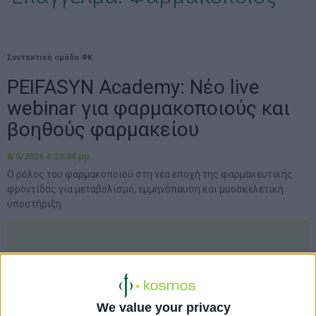
Συντακτική ομάδα ΦΚ
PEIFASYN Academy: Νέο live
webinar για φαρμακοποιούς και
βοηθούς φαρμακείου
8/5/2026 4:23:34 μμ
Ο ρόλος του φαρμακοποιού στη νέα εποχή της φαρμακευτικής
φροντίδας για μεταβολισμό, εμμηνόπαυση και μυοσκελετική
υποστήριξη
We value your privacy