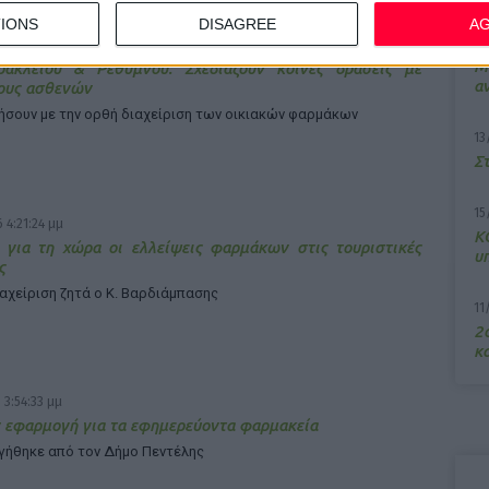
IONS
DISAGREE
A
7/
 4:13:55 μμ
M
ρακλείου & Ρεθύμνου: Σχεδιάζουν κοινές δράσεις με
α
ους ασθενών
ήσουν με την ορθή διαχείριση των οικιακών φαρμάκων
13
Σ
15
 4:21:24 μμ
Κ
 για τη χώρα οι ελλείψεις φαρμάκων στις τουριστικές
υ
ς
ιαχείριση ζητά ο Κ. Βαρδιάμπασης
11
2ο
κα
 3:54:33 μμ
 εφαρμογή για τα εφημερεύοντα φαρμακεία
γήθηκε από τον Δήμο Πεντέλης