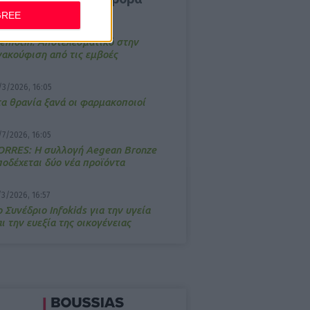
GREE
4/2026, 17:25
emotin: Αποτελεσματικό στην
νακούφιση από τις εμβοές
/3/2026, 16:05
τα θρανία ξανά οι φαρμακοποιοί
/7/2026, 16:05
ΟRRES: Η συλλογή Aegean Bronze
ποδέχεται δύο νέα προϊόντα
/3/2026, 16:57
 Συνέδριο Infokids για την υγεία
ι την ευεξία της οικογένειας