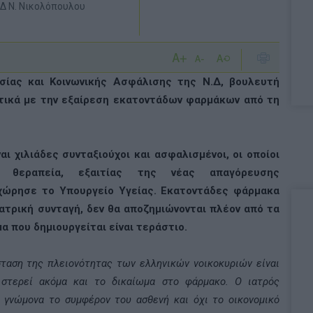
ΝΔ Ν. Νικολόπουλου
σίας και Κοινωνικής Ασφάλισης της Ν.Δ, βουλευτή
ετικά με την εξαίρεση εκατοντάδων φαρμάκων από τη
ι χιλιάδες συνταξιούχοι και ασφαλισμένοι, οι οποίοι
 θεραπεία, εξαιτίας της νέας απαγόρευσης
χώρησε το Υπουργείο Υγείας. Εκατοντάδες φάρμακα
ατρική συνταγή, δεν θα αποζημιώνονται πλέον από τα
α που δημιουργείται είναι τεράστιο.
σταση της πλειονότητας των ελληνικών νοικοκυριών είναι
ς στερεί ακόμα και το δικαίωμα στο φάρμακο. Ο ιατρός
 γνώμονα το συμφέρον του ασθενή και όχι το οικονομικό