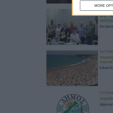
MORE OPT
29/7/2026
Φ.Σ. Η
συλλόγ
Θα ξεκιν
28/7/2026
Ντροπή
περιοχέ
Ειδική δ
27/7/2026
Δωρεάν
Δημιουρ