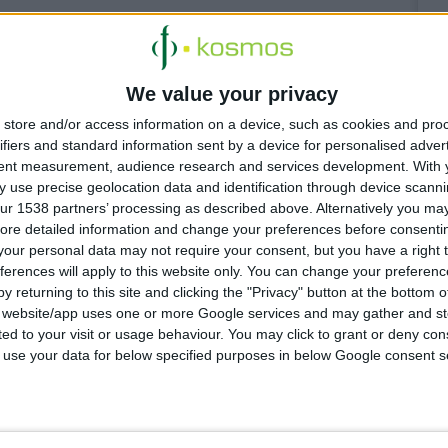
ακρίσεις για
We value your privacy
ection Drops
store and/or access information on a device, such as cookies and pro
ne Eye Serum
ifiers and standard information sent by a device for personalised adver
tent measurement, audience research and services development.
With 
 use precise geolocation data and identification through device scanni
ur 1538 partners’ processing as described above. Alternatively you may 
ore detailed information and change your preferences before consenti
our personal data may not require your consent, but you have a right t
ferences will apply to this website only. You can change your preferen
y returning to this site and clicking the "Privacy" button at the bottom
s website/app uses one or more Google services and may gather and st
 4:18:55 μμ
ited to your visit or usage behaviour. You may click to grant or deny c
 για μηνύσεις «στέλνει» ο ΠΦΣ στη Merck
 to use your data for below specified purposes in below Google consent s
υ τρόπου διάθεσης του φαρμάκου με γοναδοτροπίνη αλφα