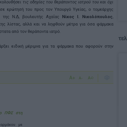
κολουθήσει τις οδηγίες του θεράποντος ιατρού του και όχι
ι σε ερώτησή του προς τον Υπουργό Υγείας, ο τομεάρχης
ς της Ν.Δ, βουλευτής Αχαΐας
Νίκος Ι. Νικολόπουλος
,
της λίστας, αλλά και να ληφθούν μέτρα για όσα φάρμακα
στατα από τον θεράποντα ιατρό.
τελ
άρξει ειδική μέριμνα για τα φάρμακα που αφορούν στην
 ο ΠΦΣ στη
αρμάκου με