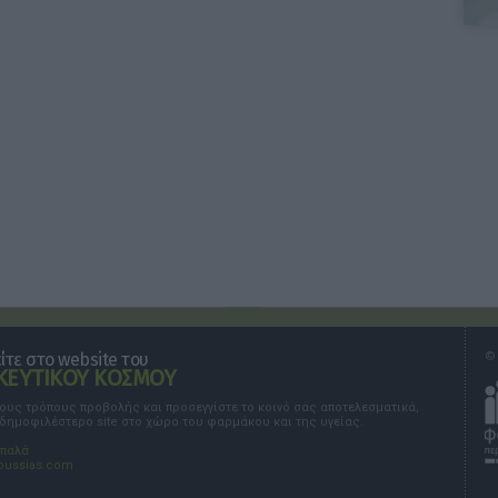
τε στο website του
© 
ΕΥΤΙΚΟΥ ΚΟΣΜΟΥ
τους τρόπους προβολής και προσεγγίστε το κοινό σας αποτελεσματικά,
 δημοφιλέστερο site στο χώρο του φαρμάκου και της υγείας.
σπαλά
oussias.com