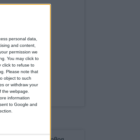
cess personal data,
tising and content,
your permission we
ng. You may click to
click to refuse to
ng.
Please note that
o object to such
ces or withdraw your
 of the webpage.
ore information
onsent to Google and
ection.
δημοφιλέστερα άρθρα