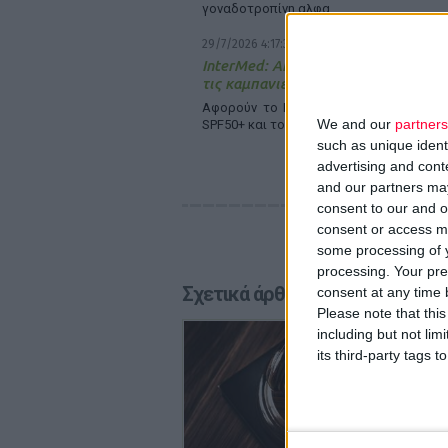
γοναδοτροπίνη αλφα
29/7/2026 4:17:34 μμ
InterMed: Απέσπασε δύο διεθνείς δι
τις καμπανιές της
Αφορούν το Luxurious SunCare Sun Prot
We and our
partners
SPF50+ και το The Skin Pharmacist Caffei
such as unique ident
advertising and con
and our partners may
consent to our and o
consent or access m
some processing of y
processing. Your pre
Σχετικά άρθρα
consent at any time b
Please note that thi
29/7/2026
including but not lim
Απειλές
its third-party tags
Λόγω το