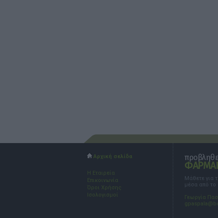
προβληθεί
Αρχική σελίδα
ΦΑΡΜΑΚ
Η Εταιρεία
Μάθετε για 
Επικοινωνία
μέσα από το
Όροι Χρήσης
Ισολογισμοί
Γεωργία Πα
gpaspala@b