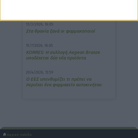
Memotin: Αποτελεσματικό στην
ανακούφιση από τις εμβοές
13/3/2026, 16:05
Στα θρανία ξανά οι φαρμακοποιοί
15/7/2026, 16:05
ΚΟRRES: Η συλλογή Aegean Bronze
υποδέχεται δύο νέα προϊόντα
20/4/2026, 13:59
Ο ΕΕΣ υπενθυμίζει τι πρέπει να
περιέχει ένα φαρμακείο αυτοκινήτου
Αρχική σελίδα