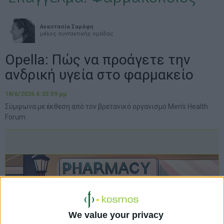
Αναστασία Σαράφη
μέλος συντακτικής ομάδας
Opella: Πώς να προάγετε την
ανδρική υγεία στο φαρμακείο
18/6/2026 4:33:59 μμ
Σύμφωνα με έκθεση από τον βρετανικό οργανισμό Men’s Health
Forum
We value your privacy