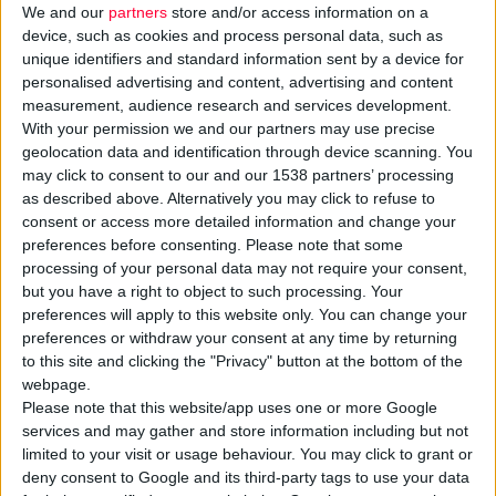
We and our
partners
store and/or access information on a
device, such as cookies and process personal data, such as
unique identifiers and standard information sent by a device for
personalised advertising and content, advertising and content
measurement, audience research and services development.
With your permission we and our partners may use precise
Έκθεση που δημοσιεύτηκε από τον βρετανικό οργανισμό
Men’s
geolocation data and identification through device scanning. You
Health Forum
σε συνεργασία με την
Opella
αναδεικνύει ένα
may click to consent to our and our 1538 partners’ processing
as described above. Alternatively you may click to refuse to
γνωστό πρόβλημα που δεν έχει βρει τη λύση του: το 92% των
consent or access more detailed information and change your
ανδρών
επισκέπτεται το φαρμακείο της γειτονιάς του, αλλά το
preferences before consenting.
Please note that some
74% αυτών αποχωρεί χωρίς να έχει συζητήσει το πρόβλημα
processing of your personal data may not require your consent,
υγείας του με τον φαρμακοποιό του.
but you have a right to object to such processing. Your
preferences will apply to this website only. You can change your
preferences or withdraw your consent at any time by returning
Οι δύο φορείς κάνουν λόγο για μια «
κρίσιμη ευκαιρία
για
to this site and clicking the "Privacy" button at the bottom of the
τους φαρμακοποιούς», καλώντας τους να αξιοποιήσουν τις
webpage.
τακτικές επισκέψεις των ανδρών στα φαρμακεία για
Please note that this website/app uses one or more Google
υπηρεσίες
πρόληψης και υγείας. Σύμφωνα με την έκθεση,
services and may gather and store information including but not
limited to your visit or usage behaviour. You may click to grant or
κύριοι λόγοι του φαινομένου είναι ότι οι άνδρες δεν
deny consent to Google and its third-party tags to use your data
αισθάνονται άνετα να μιλήσουν δημόσια για θέματα υγείας