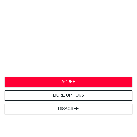
27/7/2026 3:54:33 μμ
Δωρεάν εφαρμογή για τα
εφημερεύοντα φαρμακεία
AGREE
MORE OPTIONS
DISAGREE