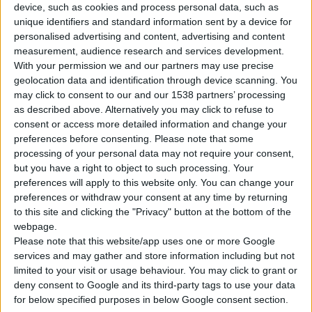
device, such as cookies and process personal data, such as
unique identifiers and standard information sent by a device for
personalised advertising and content, advertising and content
measurement, audience research and services development.
With your permission we and our partners may use precise
Με αφορμή την
Παγκόσμια Ημέρα Οικογένειας
στις 15
geolocation data and identification through device scanning. You
may click to consent to our and our 1538 partners’ processing
Μαΐου, αναδεικνύεται περισσότερο από ποτέ η σημασία της
as described above. Alternatively you may click to refuse to
καθημερινής φροντίδας της υγείας όλων των μελών της
consent or access more detailed information and change your
οικογένειας.
preferences before consenting.
Please note that some
processing of your personal data may not require your consent,
but you have a right to object to such processing. Your
Το
εντερικό μικροβίωμα
αποτελεί βασικό παράγοντα
preferences will apply to this website only. You can change your
συνολικής ευεξίας, καθώς συνδέεται με τη φυσιολογική
preferences or withdraw your consent at any time by returning
λειτουργία του οργανισμού σε κάθε ηλικία.
to this site and clicking the "Privacy" button at the bottom of the
Οι σύγχρονοι ρυθμοί ζωής, η κακή διατροφή, το στρες αλλά και
webpage.
η συχνή χρήση φαρμακευτικής αγωγής μπορούν να επηρεάσουν
Please note that this website/app uses one or more Google
services and may gather and store information including but not
την ισορροπία του μικροβιώματος, δημιουργώντας την ανάγκη
limited to your visit or usage behaviour. You may click to grant or
για καθημερινή υποστήριξη με ποιοτικά συμπληρώματα
deny consent to Google and its third-party tags to use your data
διατροφής
προβιοτικών
. Η συστηματική λήψη προβιοτικών
for below specified purposes in below Google consent section.