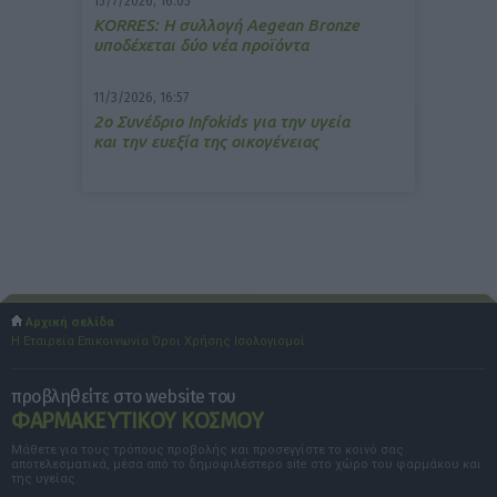
15/7/2026, 16:05
ΚΟRRES: Η συλλογή Aegean Bronze
υποδέχεται δύο νέα προϊόντα
11/3/2026, 16:57
2ο Συνέδριο Infokids για την υγεία
και την ευεξία της οικογένειας
Αρχική σελίδα
Η Εταιρεία
Επικοινωνία
Όροι Χρήσης
Ισολογισμοί
προβληθείτε στο website του
ΦΑΡΜΑΚΕΥΤΙΚΟΥ ΚΟΣΜΟΥ
Μάθετε για τους τρόπους προβολής και προσεγγίστε το κοινό σας
αποτελεσματικά, μέσα από το δημοφιλέστερο site στο χώρο του φαρμάκου και
της υγείας.