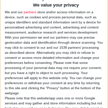
«Βραβείων ΕΒΕΑ 2009».
We value your privacy
Η εκδήλωση πραγματοποιείται από το
We and our
partners
store and/or access information on a
Εμπορικό και Βιομηχανικό Επιμελητήριο
device, such as cookies and process personal data, such as
Αθηνών για να τιμήσει επιχειρήσεις και
unique identifiers and standard information sent by a device for
επιχειρηματίες που κατά το περασμένο έτος
personalised advertising and content, advertising and content
measurement, audience research and services development.
επέδειξαν αξιόλογη επιχειρηματική
With your permission we and our partners may use precise
δραστηριότητα.
geolocation data and identification through device scanning. You
«
Η βράβευση αυτή έρχεται να αναδείξει και
may click to consent to our and our 1538 partners’ processing
να επιβραβεύσει τη συλλογική προσπάθεια
as described above. Alternatively you may click to refuse to
consent or access more detailed information and change your
της ομάδας μας για προσφορά νέων
preferences before consenting.
Please note that some
καινοτομικών φυσικών προϊόντων ομορφιάς,
processing of your personal data may not require your consent,
στην ελληνική καθώς και παγκόσμια αγορά.
but you have a right to object to such processing. Your
Ευχαριστώ πολύ το ΕΒΕΑ για την τιμή που
preferences will apply to this website only. You can change your
preferences or withdraw your consent at any time by returning
μου έκανε
», δήλωσε ο κος Κορρές μετά τη
to this site and clicking the "Privacy" button at the bottom of the
βράβευση.
webpage.
Η βράβευση έρχεται σε συνέχεια σημαντικών
Please note that this website/app uses one or more Google
άλλων βραβείων της Κορρές Φυσικά
services and may gather and store information including but not