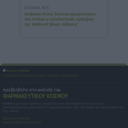
12/3/2026, 16:11
Ανάμεσα στους δισεκατομμυριούχους
του Forbes o εκτελεστικός πρόεδρος
της Walmart Boots Alliance
Αρχική σελίδα
Η Εταιρεία
Επικοινωνία
Όροι Χρήσης
Ισολογισμοί
προβληθείτε στο website του
ΦΑΡΜΑΚΕΥΤΙΚΟΥ ΚΟΣΜΟΥ
Μάθετε για τους τρόπους προβολής και προσεγγίστε το κοινό σας
αποτελεσματικά, μέσα από το δημοφιλέστερο site στο χώρο του φαρμάκου και
της υγείας.
Γεωργία Πασπαλά
gpaspala@boussias.com