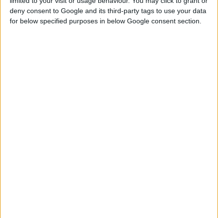
limited to your visit or usage behaviour. You may click to grant or
Προϊόντα στην Ελλάδα και στο εξωτερικό,
deny consent to Google and its third-party tags to use your data
όπως το
Most Creative Brand Worldwide
for below specified purposes in below Google consent section.
For 2008
(
Δ
ιάκριση στα HBA Industry Awards
2008 στις Ηνωμένες Πολιτείες της
Αμερικής) και το
Most Innovative Brand
(International Cosmetic News), καλύπτοντας
τομείς όπως Ποιότητα προϊόντων,
Καινοτομία, Επιχειρηματικότητα και Design
προϊόντων και καταστημάτων.
Είναι χαρακτηριστικό ότι η αξία της
Κορρές Φυσικά Προϊόντα αναγνωρίζεται
συνεχώς και περισσότερο, έχοντας
φτάσει τον αριθμό των 48 διεθνών
βραβεύσεων.
Παράλληλα, η εταιρία Κορρές Φυσικά
Προϊόντα συνεχίζει την επιτυχημένη πορεία
της και στην παγκόσμια αγορά με ανοίγματα
καταστημάτων στην Πράγα, στο Ντουμπάι,