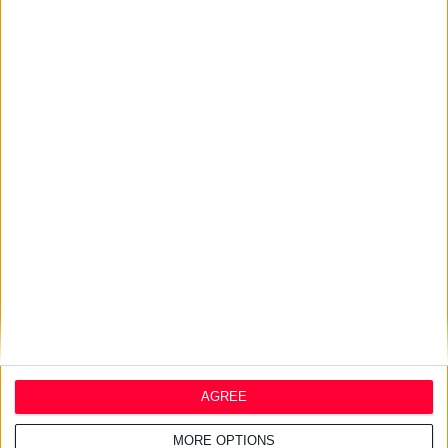
27/7/2026 3:48:25 μμ
Haleon: Νέα καμπάνια για το
Panadol προωθεί την
επιστημονική καθοδήγηση
24/7/2026 1:44:19 μμ
AstraZeneca Ελλάδας &
Κύπρου: Ο Σταύρος Ντογιάκος
αναλαμβάνει πρόεδρος και
CEO
24/7/2026 1:41:29 μμ
Opella: Μεγάλη επένδυση $70
εκατ. στα προβιοτικά
AGREE
MORE OPTIONS