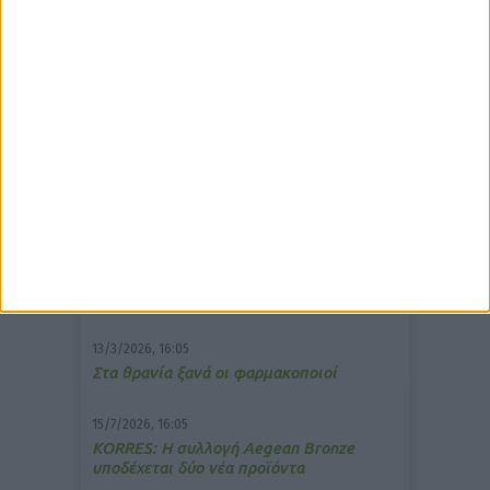
δημοφιλέστερα άρθρα
7/4/2026, 17:25
Memotin: Αποτελεσματικό στην
ανακούφιση από τις εμβοές
13/3/2026, 16:05
Στα θρανία ξανά οι φαρμακοποιοί
15/7/2026, 16:05
ΚΟRRES: Η συλλογή Aegean Bronze
υποδέχεται δύο νέα προϊόντα