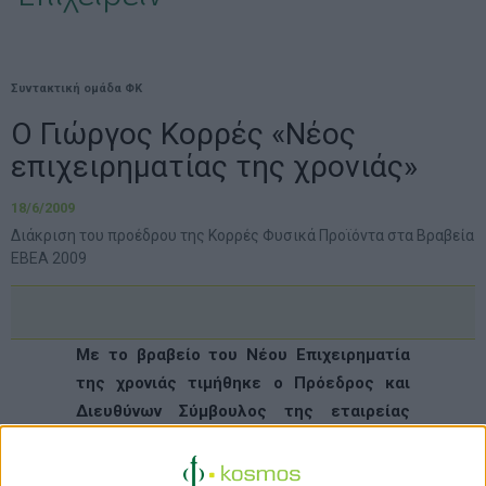
Συντακτική ομάδα ΦΚ
Ο Γιώργος Κορρές «Νέος
επιχειρηματίας της χρονιάς»
18/6/2009
Διάκριση του προέδρου της Κορρές Φυσικά Προϊόντα στα Βραβεία
ΕΒΕΑ 2009
Με το βραβείο του Νέου Επιχειρηματία
της χρονιάς τιμήθηκε ο Πρόεδρος και
Διευθύνων Σύμβουλος της εταιρείας
Κορρές Φυσικά Προϊόντα
, Γιώργος
Κορρές, στην ετήσια εκδήλωση απονομής