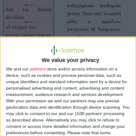
ενδεχόμενου πανδημίας
Από τον Βασίλη
γρίπης ζητεί από τα κράτη
Βενιζέλο
μέλη ο αρμόδιος
«Ο στόχος των
επίτροπος Μ. Κυπριανού,
κρατών μελών ήταν να
εστιάζοντας το
διαθέτουν συνολικό
ενδιαφέρον στις κύριες
απόθεμα περίπου 77
ομάδες στόχους, στην
εκατομμυρίων
We value your privacy
απάντηση που έδωσε σε
θεραπευτικών
σχετική ερώτηση του
We and our
partners
store and/or access information on a
αγωγών με αντιιικά
device, such as cookies and process personal data, such as
ευρωβουλευτή της Ν.Δ.
unique identifiers and standard information sent by a device for
φάρμακα μέχρι το
Αντώνη Τρακατέλλη.
personalised advertising and content, advertising and content
τέλος του 2006.
Ειδικότερα, για την
measurement, audience research and services development.
Πράγμα που
αναλογία αποθεμάτων
With your permission we and our partners may use precise
ισοδυναμεί με
geolocation data and identification through device scanning. You
αντιικών φαρμάκων και
may click to consent to our and our 1538 partners’ processing
περίπου το 16.5% του
πληθυσμού επισημαίνει
as described above. Alternatively you may click to refuse to
πληθυσμού της Ε.Ε.. Τα
ότι το παρόν επίπεδο
consent or access more detailed information and change your
περισσότερα κράτη
κάλυψης των
preferences before consenting.
Please note that some