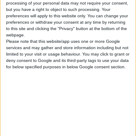
μέλη θα έχουν φθάσει
processing of your personal data may not require your consent,
προβλεπόμενων αναγκών
but you have a right to object to such processing. Your
στην κάλυψη των
από τα υποβληθέντα
preferences will apply to this website only. You can change your
στόχων τους μέχρι το
σχέδια των κρατών
preferences or withdraw your consent at any time by returning
πρώτο τρίμηνο του
μελών ποικίλλει ευρέως
to this site and clicking the "Privacy" button at the bottom of the
2007».
webpage.
από 0,1 έως 43%. «Ο
Please note that this website/app uses one or more Google
στόχος των κρατών
services and may gather and store information including but not
μελών ήταν να διαθέτουν
limited to your visit or usage behaviour. You may click to grant or
συνολικό απόθεμα
deny consent to Google and its third-party tags to use your data
for below specified purposes in below Google consent section.
περίπου 77 εκατομμυρίων
θεραπευτικών αγωγών με
αντιιικά φάρμακα μέχρι το
τέλος του 2006. Πράγμα
που ισοδυναμεί με
περίπου το 16.5% του
πληθυσμού της Ε.Ε.. Τα
περισσότερα κράτη μέλη
θα έχουν φθάσει στην