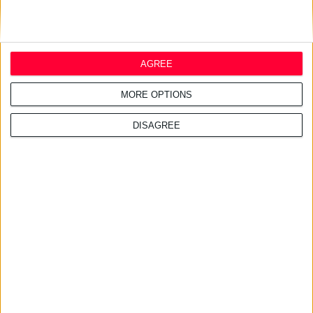
Σχετικά άρθρα
AGREE
29/7/2026 4:18:55 μμ
MORE OPTIONS
Απειλές για μηνύσεις
«στέλνει» ο ΠΦΣ στη Merck
DISAGREE
29/7/2026 4:13:55 μμ
Φ.Σ. Ηρακλείου & Ρεθύμνου:
Σχεδιάζουν κοινές δράσεις με
συλλόγους ασθενών