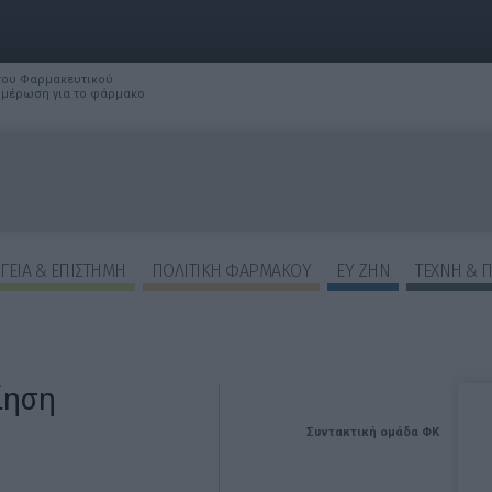
 του Φαρμακευτικού
νημέρωση για το φάρμακο
ΓΕΙΑ & ΕΠΙΣΤΗΜΗ
ΠΟΛΙΤΙΚΗ ΦΑΡΜΑΚΟΥ
ΕΥ ΖΗΝ
ΤΕΧΝΗ & 
ίηση
Συντακτική ομάδα ΦΚ