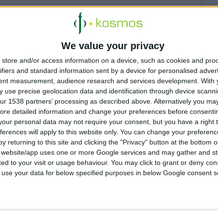
ακρίσεις για
ection Drops
ne Eye Serum
We value your privacy
store and/or access information on a device, such as cookies and pro
ifiers and standard information sent by a device for personalised adver
tent measurement, audience research and services development.
With 
 use precise geolocation data and identification through device scanni
ur 1538 partners’ processing as described above. Alternatively you may 
ore detailed information and change your preferences before consenti
our personal data may not require your consent, but you have a right t
ferences will apply to this website only. You can change your preferen
 4:12:14 μμ
y returning to this site and clicking the "Privacy" button at the bottom
e Posay: Νέα προϊόντα Effaclar Supramolecular
s website/app uses one or more Google services and may gather and st
ωμένη ρουτίνα για το λιπαρό δέρμα: καθαρισμός & έλεγχος
ited to your visit or usage behaviour. You may click to grant or deny c
ητας
 to use your data for below specified purposes in below Google consent s
 10:23:43 πμ