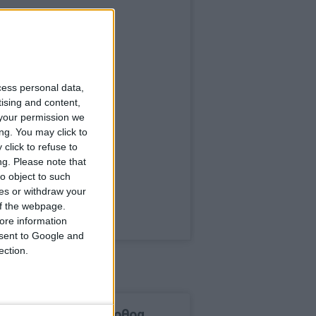
cess personal data,
tising and content,
your permission we
ng. You may click to
click to refuse to
ng.
Please note that
o object to such
ces or withdraw your
 of the webpage.
ore information
onsent to Google and
ection.
δημοφιλέστερα άρθρα