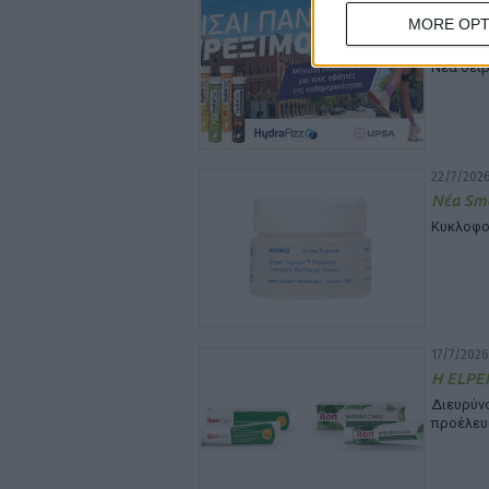
HYDRA
MORE OPT
καθημε
Νέα σειρ
22/7/2026
Νέα Sma
Κυκλοφο
17/7/2026
Η ELPEN
Διευρύ
προέλευ