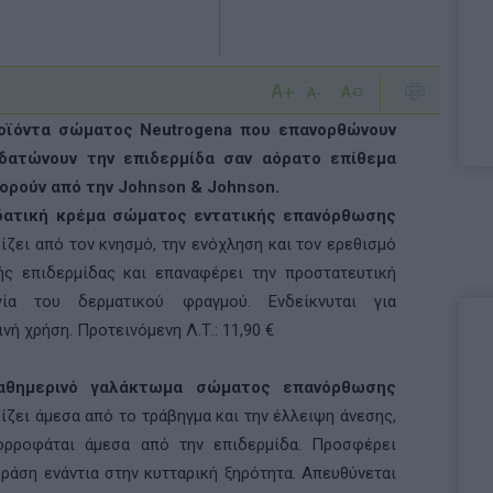
οϊόντα σώµατος Neutrogena που επανορθώνουν
υδατώνουν την επιδερµίδα σαν αόρατο επίθεµα
ρούν από την Johnson & Johnson.
δατική κρέµα σώµατος εντατικής επανόρθωσης
ίζει από τον κνησµό, την ενόχληση και τον ερεθισµό
ής επιδερµίδας και επαναφέρει την προστατευτική
ργία του δερµατικού φραγµού. Ενδείκνυται για
νή χρήση. Προτεινόµενη Λ.Τ.: 11,90 €
αθηµερινό γαλάκτωµα σώµατος επανόρθωσης
ίζει άµεσα από το τράβηγµα και την έλλειψη άνεσης,
ρροφάται άµεσα από την επιδερµίδα. Προσφέρει
δράση ενάντια στην κυτταρική ξηρότητα. Απευθύνεται