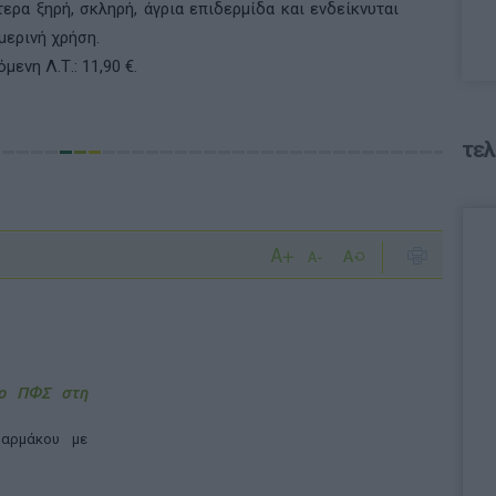
τερα ξηρή, σκληρή, άγρια επιδερµίδα και ενδείκνυται
µερινή χρήση.
µενη Λ.Τ.: 11,90 €.
τελ
 ο ΠΦΣ στη
αρμάκου με