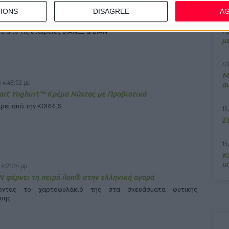
FIZZ: Μέγιστη ενυδάτωση για τους αθλητές της
IONS
DISAGREE
A
ρινότητας
10
Π
ά από τις εταιρείες ΒΙΑΝΕΞ & ΒΙΑΝ
μ
7/
M
 4:48:02 μμ
α
rt Yoghurt™ Κρέμα Νύχτας με Προβιοτικά
ρεί από την KORRES
13
Σ
15
Κ
υ
 4:21:14 μμ
 φέρνει τη σειρά ilon® στην ελληνική αγορά
νοντας το χαρτοφυλάκιό της στα σκευάσματα φυτικής
σης