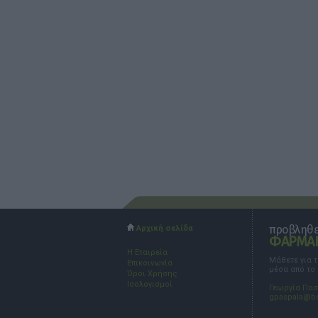
προβληθεί
Αρχική σελίδα
ΦΑΡΜΑΚ
Η Εταιρεία
Μάθετε για 
Επικοινωνία
μέσα από το
Όροι Χρήσης
Ισολογισμοί
Γεωργία Πα
gpaspala@b