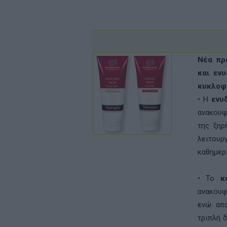
Νέα πρ
και εν
κυκλοφο
• Η
ενυ
ανακουφ
της ξηρ
λειτου
καθηµερι
• Το
κ
ανακουφ
ενώ απο
τριπλή 