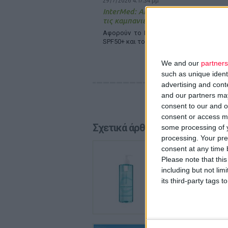
29/7/2026 4:17:34 μμ
InterMed: Απέσπασε δύο διεθνείς δι
τις καμπανιές της
Αφορούν το Luxurious SunCare Sun Prot
SPF50+ και το The Skin Pharmacist Caffei
We and our
partners
such as unique ident
advertising and con
and our partners may
consent to our and o
consent or access m
Σχετικά άρθρα
some processing of y
processing. Your pre
29/7/2026
consent at any time b
La Roch
Please note that thi
Ολοκληρ
including but not lim
λιπαρότ
its third-party tags
24/7/2026