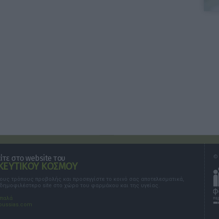
τε στο website του
© 
ΕΥΤΙΚΟΥ ΚΟΣΜΟΥ
τους τρόπους προβολής και προσεγγίστε το κοινό σας αποτελεσματικά,
 δημοφιλέστερο site στο χώρο του φαρμάκου και της υγείας.
σπαλά
oussias.com