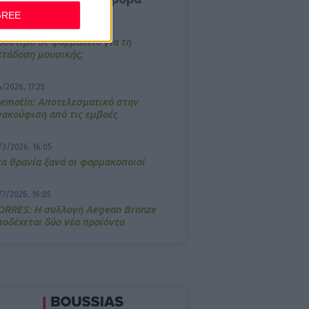
GREE
/3/2026, 16:44
ρόστιμο σε φαρμακείο για τη
ετάδοση μουσικής;
4/2026, 17:25
emotin: Αποτελεσματικό στην
νακούφιση από τις εμβοές
/3/2026, 16:05
τα θρανία ξανά οι φαρμακοποιοί
/7/2026, 16:05
ΟRRES: Η συλλογή Aegean Bronze
ποδέχεται δύο νέα προϊόντα