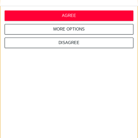
του φαρμάκου
AGREE
MORE OPTIONS
16/7/2026 4:11:23 μμ
ΑΑΔΕ: Κατασχέθηκαν χιλιάδες
DISAGREE
παράνομα συμπληρώματα
διατροφής