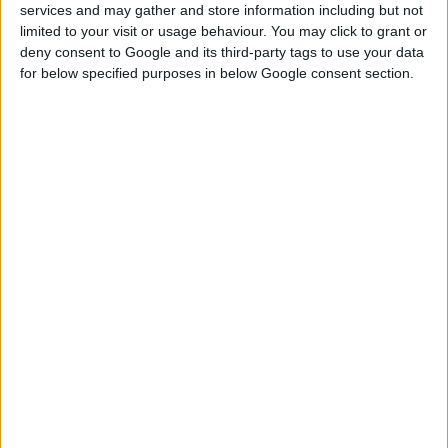
services and may gather and store information including but not
κίνδυνο παραποίησης.
limited to your visit or usage behaviour. You may click to grant or
deny consent to Google and its third-party tags to use your data
Τονίζεται ότι οι περισσότερες χώρες της Ευρώπης έχουν
for below specified purposes in below Google consent section.
υιοθετήσει αυτό το σύστημα ήδη και ότι η Ελλάδα είχε ζητήσει
παράταση μέχρι το 2021 για την εφαρμογή του. Σχετικός νόμος
μάλιστα έχει ψηφιστεί από τον Ιανουάριο του 2019.
Πιο αναλυτικά, ο Ευρωπαϊκός Κανονισμός της 2016/161
προβλέπει τον καθορισμό λεπτομερών κανόνων σχετικά με τα
χαρακτηριστικά ασφαλείας που εμφανίζονται στη συσκευασία
των φαρμάκων για ανθρώπινη χρήση, συμπληρώνοντας την
οδηγία 2001/83/ ΕΚ του Ευρωπαϊκού Κοινοβουλίου και του
Συμβουλίου, η οποία αφορά μέτρα για την αποτροπή της
εισόδου
ψευδεπίγραφων φαρμάκων
στη νόμιμη αλυσίδα
εφοδιασμού.
Στην πράξη, η εφαρμογή του Κανονισμού 2016/161 σημαίνει ότι