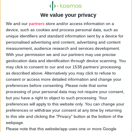
We value your privacy
We and our
partners
store and/or access information on a
device, such as cookies and process personal data, such as
unique identifiers and standard information sent by a device for
personalised advertising and content, advertising and content
measurement, audience research and services development.
Ξεκινούν οι διαδικασίες για την
εφαρμογή του Ευρωπαϊκού
With your permission we and our partners may use precise
Κανονισμού 2016/161
που αφορά ένα πρόσθετο
σύστημα
geolocation data and identification through device scanning. You
ταυτοποίησης των φαρμάκων
και
πιστοποίησης
της
may click to consent to our and our 1538 partners’ processing
as described above. Alternatively you may click to refuse to
γνησιότητάς τους.
consent or access more detailed information and change your
preferences before consenting.
Please note that some
Πρόκειται για ένα
διατερματικό (end-to-end) έλεγχο
όλων
processing of your personal data may not require your consent,
των φαρμάκων που φέρουν
χαρακτηριστικά ασφαλείας
στη
but you have a right to object to such processing. Your
preferences will apply to this website only. You can change your
συσκευασία τους (μοναδικός κωδικός αναγνώρισης και
preferences or withdraw your consent at any time by returning
μηχανισμός ανίχνευσης παραποίησης), το οποίο
to this site and clicking the "Privacy" button at the bottom of the
συμπληρώνεται με ελέγχους που θα διενεργούν οι
webpage.
χονδρέμποροι
σε φάρμακα που διατρέχουν υψηλότερο
Please note that this website/app uses one or more Google