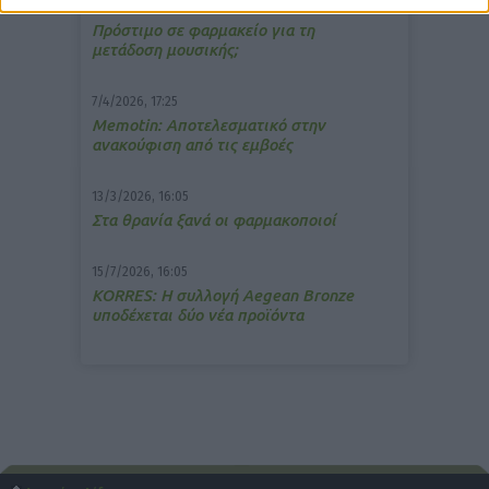
10/3/2026, 16:44
Πρόστιμο σε φαρμακείο για τη
μετάδοση μουσικής;
7/4/2026, 17:25
Memotin: Αποτελεσματικό στην
ανακούφιση από τις εμβοές
13/3/2026, 16:05
Στα θρανία ξανά οι φαρμακοποιοί
15/7/2026, 16:05
ΚΟRRES: Η συλλογή Aegean Bronze
υποδέχεται δύο νέα προϊόντα