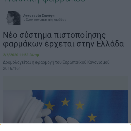
Αναστασία Σαράφη
μέλος συντακτικής ομάδας
Νέο σύστημα πιστοποίησης
φαρμάκων έρχεται στην Ελλάδα
2/6/2020 11:53:34 πμ
Δρομολογείται η εφαρμογή του Ευρωπαϊκού Κανονισμού
2016/161