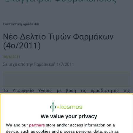
Συντακτική ομάδα ΦΚ
Νέο Δελτίο Τιμών Φαρμάκων
(4ο/2011)
30/6/2011
Σε ισχύ από την Παρασκευή 1/7/2011
Το Υπουργείο Υγείας, με βάση τις αρμοδιότητες της
τιμολόγησης των φαρμάκων που του ανατέθηκαν από την 1η
Απριλίου, προέβη σε
ανακοστολόγηση όλων των φαρμάκων
που έχουν άδεια κυκλοφορίας στην Ελληνική αγορά
και
We value your privacy
εξέδωσε σήμερα 30-6-2011, νέο
Δελτίο Τιμών φαρμάκων
.
We and our
partners
store and/or access information on a
device, such as cookies and process personal data, such as