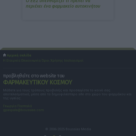
Ο ΕΕΣ υπενθυμίζει τι πρέπει να
περιέχει ένα φαρμακείο αυτοκινήτου
Αρχική σελίδα
Η Εταιρεία
Επικοινωνία
Όροι Χρήσης
Ισολογισμοί
προβληθείτε στο website του
ΦΑΡΜΑΚΕΥΤΙΚΟΥ ΚΟΣΜΟΥ
Μάθετε για τους τρόπους προβολής και προσεγγίστε το κοινό σας
αποτελεσματικά, μέσα από το δημοφιλέστερο site στο χώρο του φαρμάκου και
της υγείας.
Γεωργία Πασπαλά
gpaspala@boussias.com
© 2006-2025 Boussias Media