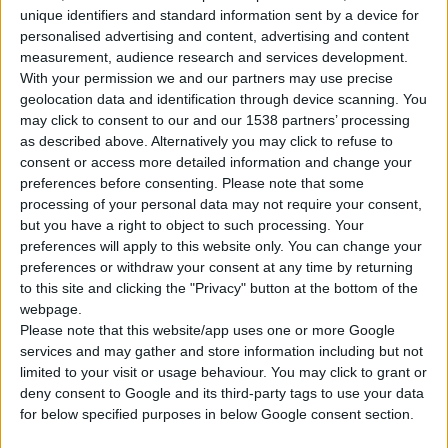
Η ανακοστολόγηση αφορά σε 1.200 πρωτότυπα φάρμακα,
unique identifiers and standard information sent by a device for
personalised advertising and content, advertising and content
3.500 off patent και 7.000 αντίγραφα.
measurement, audience research and services development.
With your permission we and our partners may use precise
Ο προσδιορισμός των τιμών έγινε σύμφωνα με το νόμο
geolocation data and identification through device scanning. You
3984/2011: τα πρωτότυπα στο μέσο όρο των τριών
may click to consent to our and our 1538 partners’ processing
as described above. Alternatively you may click to refuse to
χαμηλότερων τιμών των χωρών της Ευρώπης, στα φάρμακα
consent or access more detailed information and change your
που έληξαν οι πατέντες (off patent) στο 70% της τιμής του
preferences before consenting.
Please note that some
πρωτότυπου και τα αντίγραφα - γενόσημα στο 63% της τιμής
processing of your personal data may not require your consent,
του πρωτότυπου.
but you have a right to object to such processing. Your
preferences will apply to this website only. You can change your
preferences or withdraw your consent at any time by returning
Το Δελτίο Τιμών αναρτήθηκε στο site του Υπουργείου Υγείας
to this site and clicking the "Privacy" button at the bottom of the
και ισχύει από αύριο
Παρασκευή 1η Ιουλίου 2011
.
webpage.
Please note that this website/app uses one or more Google
Για τα αποθέματα των φαρμάκων με παλιές τιμές, που
services and may gather and store information including but not
limited to your visit or usage behaviour. You may click to grant or
υπάρχουν στις φαρμακαποθήκες, συνεταιρισμούς και
deny consent to Google and its third-party tags to use your data
φαρμακεία, παρέχεται η δυνατότητα να πωλούνται με τις
for below specified purposes in below Google consent section.
παλιές τιμές από τις φαρμακαποθήκες, τους συνεταιρισμούς