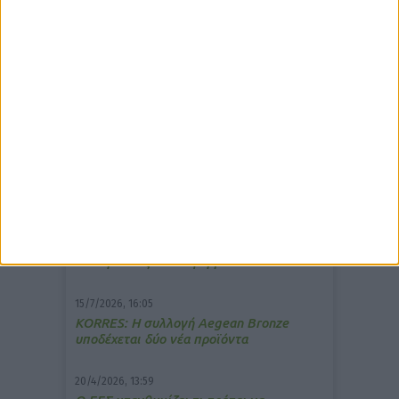
δημοφιλέστερα άρθρα
7/4/2026, 17:25
Memotin: Αποτελεσματικό στην
ανακούφιση από τις εμβοές
13/3/2026, 16:05
Στα θρανία ξανά οι φαρμακοποιοί
15/7/2026, 16:05
ΚΟRRES: Η συλλογή Aegean Bronze
υποδέχεται δύο νέα προϊόντα
20/4/2026, 13:59