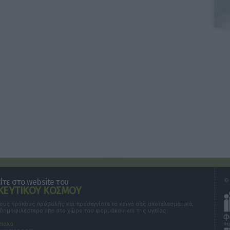
τε στο website του
© 
ΕΥΤΙΚΟΥ ΚΟΣΜΟΥ
τους τρόπους προβολής και προσεγγίστε το κοινό σας αποτελεσματικά,
 δημοφιλέστερο site στο χώρο του φαρμάκου και της υγείας.
σπαλά