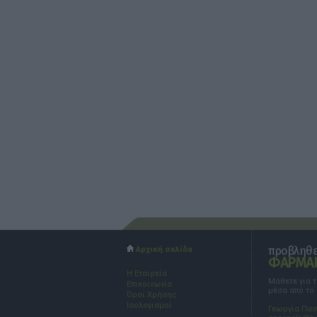
προβληθεί
Αρχική σελίδα
ΦΑΡΜΑΚ
Η Εταιρεία
Μάθετε για 
Επικοινωνία
μέσα από το
Όροι Χρήσης
Ισολογισμοί
Γεωργία Πα