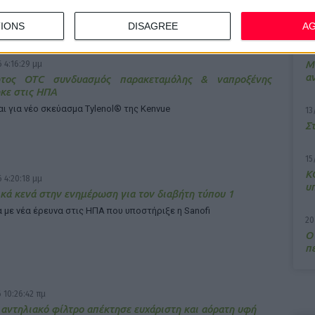
IONS
DISAGREE
A
7/
M
 4:16:29 μμ
α
ος OTC συνδυασμός παρακεταμόλης & ναπροξένης
κε στις ΗΠΑ
ι για νέο σκεύασμα Tylenol® της Kenvue
13
Σ
15
Κ
 4:20:18 μμ
υ
κά κενά στην ενημέρωση για τον διαβήτη τύπου 1
με νέα έρευνα στις ΗΠΑ που υποστήριξε η Sanofi
20
Ο
π
 10:26:42 πμ
αντηλιακό φίλτρο απέκτησε ευχάριστη και αόρατη υφή