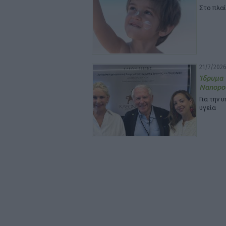
Στο πλα
21/7/2026
Ίδρυμ
Nanopou
Για την 
υγεία