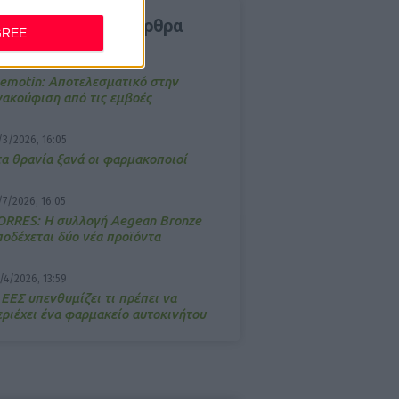
δημοφιλέστερα άρθρα
GREE
4/2026, 17:25
emotin: Αποτελεσματικό στην
νακούφιση από τις εμβοές
/3/2026, 16:05
τα θρανία ξανά οι φαρμακοποιοί
/7/2026, 16:05
ΟRRES: Η συλλογή Aegean Bronze
ποδέχεται δύο νέα προϊόντα
/4/2026, 13:59
 ΕΕΣ υπενθυμίζει τι πρέπει να
εριέχει ένα φαρμακείο αυτοκινήτου