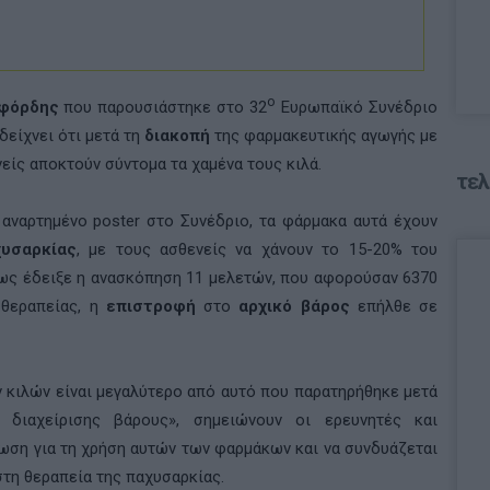
ο
ξφόρδης
που παρουσιάστηκε στο 32
Ευρωπαϊκό Συνέδριο
δείχνει ότι μετά τη
διακοπή
της φαρμακευτικής αγωγής με
ενείς αποκτούν σύντομα τα χαμένα τους κιλά.
τελ
 αναρτημένο
poster
στο Συνέδριο, τα φάρμακα αυτά έχουν
υσαρκίας
, με τους ασθενείς να χάνουν το 15-20% του
ως έδειξε η ανασκόπηση 11 μελετών, που αφορούσαν 6370
 θεραπείας, η
επιστροφή
στο
αρχικό βάρος
επήλθε σε
κιλών είναι μεγαλύτερο από αυτό που παρατηρήθηκε μετά
 διαχείρισης βάρους», σημειώνουν οι ερευνητές και
ρωση για τη χρήση αυτών των φαρμάκων και να συνδυάζεται
τη θεραπεία της παχυσαρκίας.