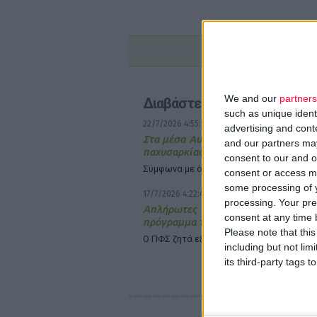
We and our
partners
Διαβάστε επίσης
such as unique ident
22/7/2026 4:55:17 μμ
advertising and con
Στα μέσα Αυγούστου η εξόφληση τ
and our partners may
παχυσαρκίας
consent to our and o
Σύμφωνα με όσα είπε ο υπουργός Υγεία
consent or access m
some processing of y
17/7/2026 4:22:47 μμ
processing. Your pre
Απλήρωτες οι συνταγές Μαΐ
consent at any time b
πρόγραμμα της παχυσαρκίας
Please note that thi
Ο ΠΦΣ ζητά εξηγήσεις από την Ειρ. Αγα
including but not lim
its third-party tags