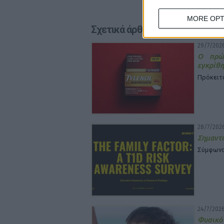
MORE OPT
Σχετικά άρθρα
29/7/2026
Ο πρώτ
εγκρίθη
Πρόκειτα
28/7/2026
Σημαντι
Σύμφωνα 
24/7/2026
Φυσικό 