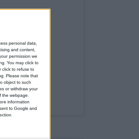
cess personal data,
tising and content,
your permission we
ng. You may click to
click to refuse to
ng.
Please note that
o object to such
ces or withdraw your
 of the webpage.
ore information
onsent to Google and
ection.