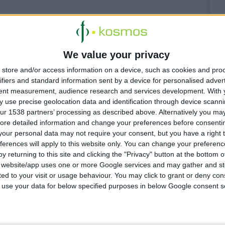
We value your privacy
store and/or access information on a device, such as cookies and pro
ifiers and standard information sent by a device for personalised adver
tent measurement, audience research and services development.
With 
ων συνταγών
 use precise geolocation data and identification through device scanni
ur 1538 partners’ processing as described above. Alternatively you may 
ς στον ΠΦΣ
ore detailed information and change your preferences before consenti
our personal data may not require your consent, but you have a right t
ferences will apply to this website only. You can change your preferen
ου για το
y returning to this site and clicking the "Privacy" button at the bottom
s website/app uses one or more Google services and may gather and st
πηδάκη
ited to your visit or usage behaviour. You may click to grant or deny c
 to use your data for below specified purposes in below Google consent s