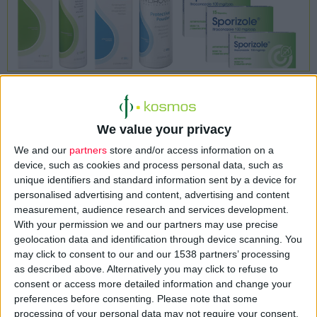
Τους αρέσει η υγρασία, εγκαθίστανται σε πτυχώσεις του
We value your privacy
δέρµατος και πολλαπλασιάζονται εύκολα. Συχνά, όµως, γίνονται
We and our
partners
store and/or access information on a
ενοχλητικοί και επικίνδυνοι για την υγεία.
device, such as cookies and process personal data, such as
unique identifiers and standard information sent by a device for
Σε αυτές τις περιπτώσεις, χρειάζεται άµεση και ριζική
personalised advertising and content, advertising and content
αντιµετώπιση του προβλήµατος.
measurement, audience research and services development.
With your permission we and our partners may use precise
Ο λόγος για τις µυκητιάσεις, ένα συχνό πρόβληµα που αφορά
geolocation data and identification through device scanning. You
may click to consent to our and our 1538 partners’ processing
όλες τις ηλικίες. Οφείλονται σε υπέρµετρη ανάπτυξη µυκήτων,
as described above. Alternatively you may click to refuse to
οι οποίοι προκαλούν λοιµώξεις, φλεγµονές, εκκρίσεις και
consent or access more detailed information and change your
δυσάρεστες παθολογικές καταστάσεις. Σε αρχικό στάδιο, τα
preferences before consenting.
Please note that some
συµπτώµατά τους µπορεί να είναι ήπια και να µη γίνουν
processing of your personal data may not require your consent,