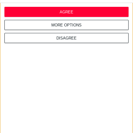
Σχετικά άρθρα
29/7/2026 4:12:14 μμ
AGREE
La Roche Posay: Νέα προϊόντα
Effaclar Supramolecular
MORE OPTIONS
DISAGREE
24/7/2026 10:23:43 πμ
HYDRAFIZZ: Μέγιστη
ενυδάτωση για τους αθλητές
της καθημερινότητας
22/7/2026 4:48:02 μμ
Νέα Smart Yoghurt™ Κρέμα
Νύχτας με Προβιοτικά