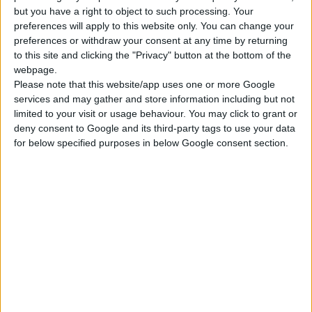
but you have a right to object to such processing. Your
αµέσως αντιληπτά. Μια ελαφριά κοκκινίλα που προκαλεί
preferences will apply to this website only. You can change your
φαγούρα µπορεί να εξελιχθεί σε αλλοίωση του δερµατικού
preferences or withdraw your consent at any time by returning
ιστού που συνοδεύεται από έντονο κνησµό ενώ οδηγεί και σε
to this site and clicking the "Privacy" button at the bottom of the
αισθητικές δυσµορφίες.
webpage.
Please note that this website/app uses one or more Google
Ανάλογα µε την περιοχή του δέρµατος που προσβάλλεται,
services and may gather and store information including but not
διακρίνουµε τις ονυχοµυκητιάσεις, τις δερµατοφυτιάσεις στα
limited to your visit or usage behaviour. You may click to grant or
πόδια, τις µυκητιάσεις των µηρογεννητικών περιοχών, του
deny consent to Google and its third-party tags to use your data
σώµατος και του τριχωτού της κεφαλής.
for below specified purposes in below Google consent section.
Για την πρόληψη των µυκητιάσεων, θα πρέπει το δέρµα να
διατηρείται καθαρό και στεγνό. Η χρήση των κατάλληλων,
εξειδικευµένων καλλυντικών προϊόντων βοηθά αποφασιστικά
στη διατήρηση καλής υγιεινής, ιδιαίτερα όταν η χρήση τους
γίνεται σωστά και συστηµατικά.
Υπάρχουν κάποιες περιοχές στο σώµα όπου οι φυσικές
πτυχώσεις του δέρµατος δηµιουργούν τις κατάλληλες
συνθήκες για εγκατάσταση και ανάπτυξη των µυκήτων. Η
µηρογεννητική περιοχή συγκαταλέγεται σε αυτήν την