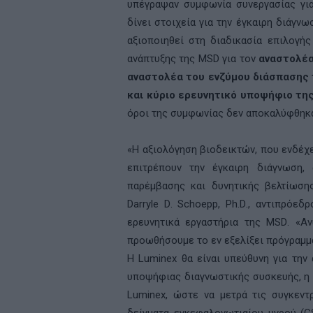
υπέγραψαν συμφωνία συνεργασίας για
δίνει στοιχεία για την έγκαιρη διάγν
αξιοποιηθεί στη διαδικασία επιλογή
ανάπτυξης της
MSD
για τον
αναστολέ
αναστολέα του ενζύμου διάσπασης 
και κύριο ερευνητικό υποψήφιο τη
όροι της συμφωνίας δεν αποκαλύφθηκα
«Η αξιολόγηση βιοδεικτών, που ενδέχε
επιτρέπουν την έγκαιρη διάγνωση,
παρέμβασης και δυνητικής βελτίωση
Darryle D
.
Schoepp
,
Ph
.
D
., αντιπρόεδ
ερευνητικά εργαστήρια της
MSD
. «Α
προωθήσουμε το εν εξελίξει πρόγραμμα
Η
Luminex
θα είναι υπεύθυνη για την
υποψήφιας διαγνωστικής συσκευής, η 
Luminex
, ώστε να μετρά τις συγκεν