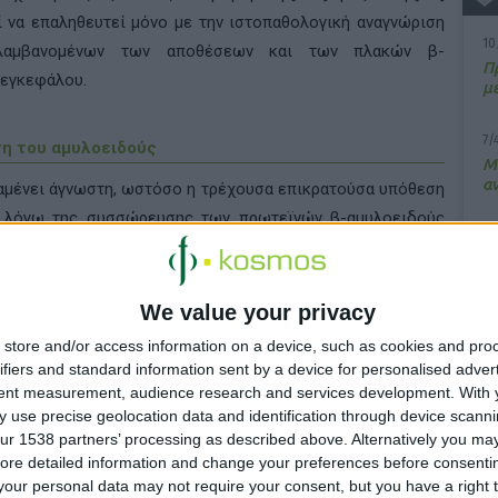
 να επαληθευτεί μόνο με την ιστοπαθολογική αναγνώριση
10
ριλαμβανομένων των αποθέσεων και των πλακών β-
Π
 εγκεφάλου.
μ
7/
ση του αμυλοειδούς
M
α
ραμένει άγνωστη, ωστόσο η τρέχουσα επικρατούσα υπόθεση
ι λόγω της συσσώρευσης των πρωτεϊνών β-αμυλοειδούς
13
ς της πρόδροµης πρωτεΐνης του β-αµυλοειδούς (
BACE
)
Σ
γή του πεπτιδίου του β-αμυλοειδούς, που συμβάλλει στο
. Τα στοιχεία δείχνουν ότι η αναστολή του
BACE
μειώνει
We value your privacy
15
ι μπορεί συνεπώς να μειώσει το σχηματισμό αμυλοειδών
Κ
store and/or access information on a device, such as cookies and pro
υ
η της νόσου.
ifiers and standard information sent by a device for personalised adver
tent measurement, audience research and services development.
With 
 use precise geolocation data and identification through device scanni
α
BACE
της
Merck
και ο
MK
-8931
ur 1538 partners’ processing as described above. Alternatively you may 
ore detailed information and change your preferences before consenti
α προγράμματα για τη Ν
A
, όπως ειδικά σχεδιασμένους
our personal data may not require your consent, but you have a right t