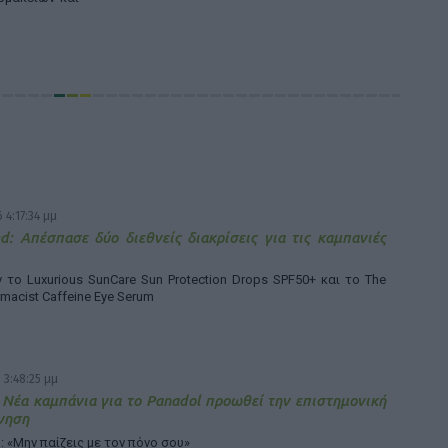
 4:17:34 μμ
d: Απέσπασε δύο διεθνείς διακρίσεις για τις καμπανιές
το Luxurious SunCare Sun Protection Drops SPF50+ και το The
rmacist Caffeine Eye Serum
 3:48:25 μμ
 Νέα καμπάνια για το Panadol προωθεί την επιστημονική
γηση
: «Μην παίζεις με τον πόνο σου»