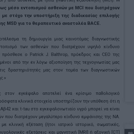
SF
) από ασθενείς με ήπια γνωστική εξασθένηση (
MCI
).
Η
 ως μέσο εντοπισμού ασθενών με
MCI
που διατρέχουν
, με στόχο την υποστήριξη της διαδικασίας επιλογής
της
MSD
για το θεραπευτικό αναστολέα
BACE
.
τέλεσμα τη δημιουργία μιας καινοτόμας διαγνωστικής
ντοπισμό των ασθενών που διατρέχουν υψηλό κίνδυνο
, πρόσθεσε ο
Patrick J
.
Balthrop
, πρόεδρος και
CEO
της
ιημένοι από την εν λόγω αξιοποίηση της τεχνογνωσίας μας
τις δραστηριότητές μας στον τομέα των διαγνωστικών
ς.»
ς στον εγκέφαλο αποτελεί ένα κρίσιμο παθολογικό
ρόσφατα κλινικά στοιχεία υποστηρίζουν την υπόθεση ότι η
ν
A
β42 και
t
-
tau
στο εγκεφαλονωτιαίο υγρό μπορεί να είναι
ών που διατρέχουν μεγαλύτερο κίνδυνο εμφάνισης της ΝΑ.
με κλινική εξέταση (ήτοι ιατρικό ιστορικό, σωματικές,
υχολογικές εξετάσεις και μαγνητική [
MRI
] ή αξονική [
CT
]