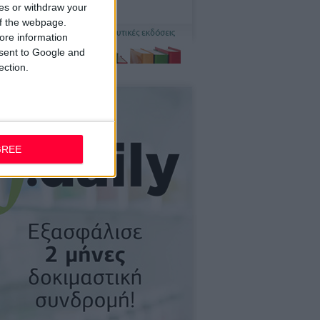
ces or withdraw your
 of the webpage.
ore information
onsent to Google and
ection.
GREE