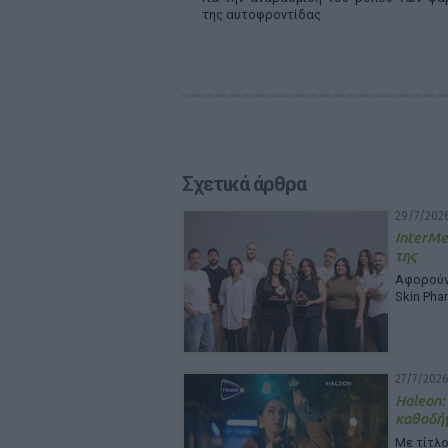
της αυτοφροντίδας
Σχετικά άρθρα
29/7/2026
InterMe
της
Αφορούν 
Skin Pha
27/7/2026
Haleon:
καθοδή
Με τίτλο