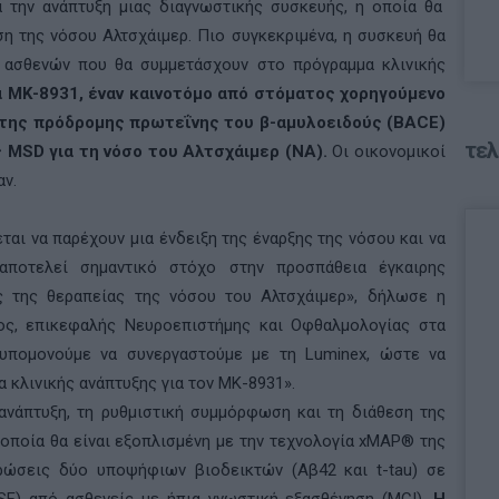
 την ανάπτυξη μιας διαγνωστικής συσκευής, η οποία θα
ωση της νόσου Αλτσχάιμερ. Πιο συγκεκριμένα, η συσκευή θα
ς ασθενών που θα συμμετάσχουν στο πρόγραμμα κλινικής
α
MK
-8931, έναν καινοτόμο από στόματος χορηγούμενο
της πρόδρομης πρωτεΐνης του β-αµυλοειδούς (
BACE
)
τελ
ς
MSD
για τη νόσο του Αλτσχάιμερ (
NA
).
Οι οικονομικοί
ν.
ται να παρέχουν μια ένδειξη της έναρξης της νόσου και να
 αποτελεί σημαντικό στόχο στην προσπάθεια έγκαιρης
ς της θεραπείας της νόσου του Αλτσχάιμερ», δήλωσε η
ρος, επικεφαλής Νευροεπιστήμης και Οφθαλμολογίας στα
νυπομονούμε να συνεργαστούμε με τη
Luminex
, ώστε να
 κλινικής ανάπτυξης για τον
MK
-8931».
 ανάπτυξη, τη ρυθμιστική συμμόρφωση και τη διάθεση της
οποία θα είναι εξοπλισμένη με την τεχνολογία
xMAP
® της
τρώσεις δύο υποψήφιων βιοδεικτών (
A
β42 και
t
-
tau
) σε