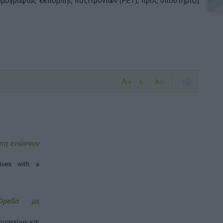
ομογραφίας εκπομπής ποζιτρονίων (
PET
), προς υποστήριξη
ώπη ενώνουν
ives with a
pella με
ρμακείων και