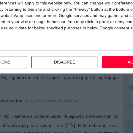
ποίηση της εξέλιξης της νόσου, καθώς επίσης και για τη
ferences will apply to this website only. You can change your preferen
άτων. Ο κορυφαίος υποψήφιος παράγοντας της
MSD
στον
y returning to this site and clicking the "Privacy" button at the bottom
s website/app uses one or more Google services and may gather and st
 είναι ο
MK
-8931, ένας ερευνητικός από του στόματος
ited to your visit or usage behaviour. You may click to grant or deny c
 to use your data for below specified purposes in below Google consent s
 κλινικών μελετών έδειξαν ότι ο ΜΚ-8931 μπορεί να
λοειδούς στο εγκεφαλονωτιαίο υγρό (
CSF
) κατά
ελοντές και ασθενείς με ΝΑ, χωρίς δοσο-εξαρτώμενες
οτελέσματα αυτά, η
MSD
διεξάγει μια παγκόσμια,
Ι / ΙΙΙ, τύπου
EPOCH
, για να αξιολογήσει την ασφάλεια
IONS
DISAGREE
A
K
-8931 σε σύγκριση με εικονικό φάρμακο σε ασθενείς
λα, πρόκειται να ξεκινήσει μια δοκιμή σε πρόδρομα
 ιστοσελίδα:
http
://
www
.
clinicaltrials
.
gov
/
.
 η
GE Healthcare
ανακοίνωσαν συμφωνία συνεργασίας σε
18
ν αδειοδότηση και χρήση του [
F
]
Flutemetamol
, ενός