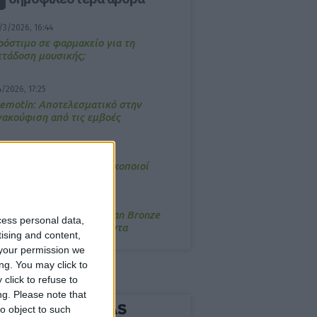
/3/2026, 16:44
ρόστιμο σε φαρμακείο για τη
ετάδοση μουσικής;
4/2026, 17:25
emotin: Αποτελεσματικό στην
νακούφιση από τις εμβοές
/3/2026, 16:05
τα θρανία ξανά οι φαρμακοποιοί
/7/2026, 16:05
ΟRRES: Η συλλογή Aegean Bronze
cess personal data,
ποδέχεται δύο νέα προϊόντα
tising and content,
your permission we
ng. You may click to
click to refuse to
ng.
Please note that
o object to such