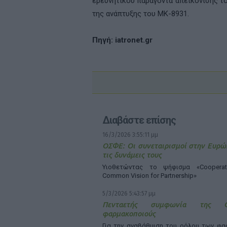
ερευνητικού παράγοντα απεικόνισης τ
της ανάπτυξης του
MK
-8931.
Πηγή:
iatronet.gr
Διαβάστε επίσης
16/3/2026 3:55:11 μμ
ΟΣΦΕ: Οι συνεταιρισμοί στην Ευρ
τις δυνάμεις τους
Υιοθετώντας το ψήφισμα «Cooperat
Common Vision for Partnership»
5/3/2026 5:43:57 μμ
Πενταετής συμφωνία της O
φαρμακοποιούς
Για την αναβάθμιση του ρόλου των φα