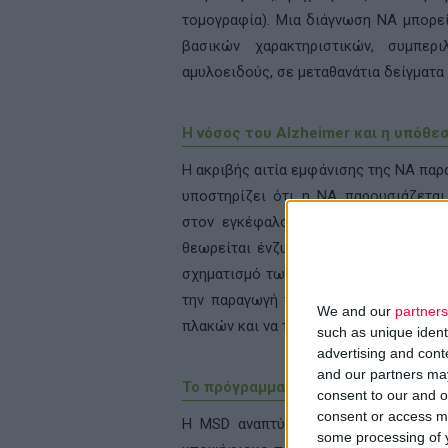
τομογραφία). Μια διάγνωση ΝΑ μπορεί
βασικών χαρακτηριστικών, συμπε
αμυλοειδούς, σε μεταθανάτια δείγματα
Η νόσος του
Alzheimer
και η υπόθε
Η ακριβής αιτία εμφάνισης της ΝΑ πα
υποστηρίζει ότι η ΝΑ παρουσιάζετα
στον εγκέφαλο. Το ένζυμο διάσπαση
θεωρείται ένζυμο-κλειδί στην παραγω
σχηματισμό των πλακών στον εγκέφαλο
την παραγωγή του β-αμυλοειδούς κα
We and our
partners
πλακών και να τροποποιήσει την εξέλιξ
such as unique ident
advertising and con
and our partners may
Το πρόγραμμα ανάπτυξης αναστολέ
consent to our and o
consent or access m
Η
MSD
αναπτύσσει διάφορα καινοτόμ
some processing of y