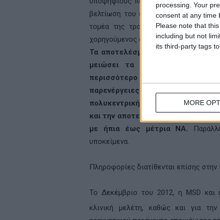
υποψήφιους παράγοντες για την τροπο
processing. Your pre
βελτίωση του ελέγχου των συμπτωμ
consent at any time b
Please note that thi
τομέα της τροποποίησης της νόσου
including but not lim
χορηγούμενος αναστολέας
BACE
.
its third-party tags
Τα αποτελέσματα της φάσης Ι των
μειώσει τα επίπεδα του β-αμυ
περισσότερο από 90% σε υγιείς εθ
παρενέργειες. Με βάση τα απ
πολυκεντρική κλινική δοκιμή Φάσης Ι
MORE OPT
και την αποτελεσματικότητα του
M
με ήπια έως μέτρια ΝΑ.
Παράλλη
υποκείμενα.
Πληροφορίες διατίθενται επίσης στην
Το Δεκέμβριο του 2012, η
MSD
και
κλινική μελέτη, καθώς και για τη