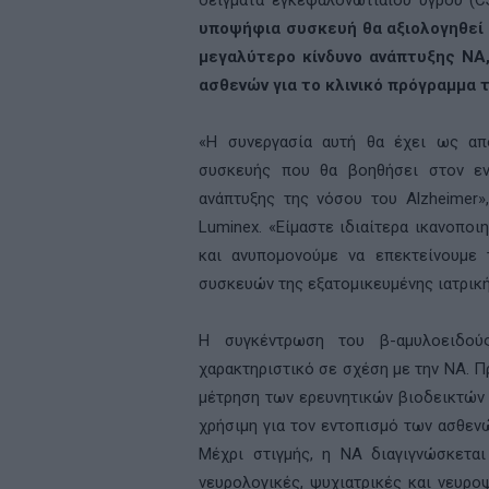
δείγματα εγκεφαλονωτιαίου υγρού (
C
υποψήφια συσκευή θα αξιολογηθεί
μεγαλύτερο κίνδυνο ανάπτυξης
NA
ασθενών για το κλινικό πρόγραμμα 
«Η συνεργασία αυτή θα έχει ως απο
συσκευής που θα βοηθήσει στον ε
ανάπτυξης της νόσου του
Alzheimer
»
Luminex
. «Είμαστε ιδιαίτερα ικανοπο
και ανυπομονούμε να επεκτείνουμε 
συσκευών της εξατομικευμένης ιατρική
Η συγκέντρωση του β-αμυλοειδού
χαρακτηριστικό σε σχέση με την ΝΑ. Π
μέτρηση των ερευνητικών βιοδεικτώ
χρήσιμη για τον εντοπισμό των ασθεν
Μέχρι στιγμής, η ΝΑ διαγιγνώσκεται 
νευρολογικές, ψυχιατρικές και νευροψ