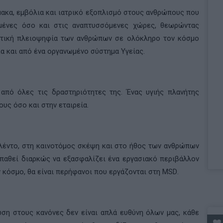
μακα, εμβόλια και ιατρικό εξοπλισμό στους ανθρώπους που
γμένες όσο και στις αναπτυσσόμενες χώρες, θεωρώντας
ιπτική πλειοψηφία των ανθρώπων σε ολόκληρο τον κόσμο
α και από ένα οργανωμένο σύστημα Υγείας.
από όλες τις δραστηριότητες της. Ένας υγιής πλανήτης
υς όσο και στην εταιρεία.
λέντο, στη καινοτόμος σκέψη και στο ήθος των ανθρώπων
οσπαθεί διαρκώς να εξασφαλίζει ένα εργασιακό περιβάλλον
ν κόσμο, θα είναι περήφανοι που εργάζονται στη
MSD
.
ση στους κανόνες δεν είναι απλά ευθύνη όλων μας, κάθε