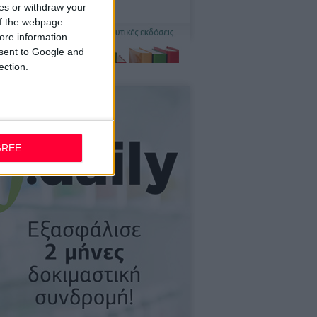
ces or withdraw your
 of the webpage.
ore information
onsent to Google and
ection.
GREE