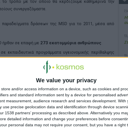
εί το τρόπο με τον οποίο θα κερδίζουμε καθημερινά την
ποίους συνεργαζόμαστε.
7/
M
α
α παραδείγματα δράσεων της
MSD
για το 2011, μέσα από
13
Σ
D ήρθαν σε επαφή με
273 εκατομμύρια ανθρώπους
.
σε εκπαιδευτικά προγράμματα υγειονομικής περίθαλψης
15
Κ
υ
δύθηκαν σε συνεργασίες για την αντιμετώπιση βασικών
We value your privacy
11
ύρια δολάρια
στην Έρευνα και Ανάπτυξη νέων φαρμάκων.
2ο
store and/or access information on a device, such as cookies and pro
κα
ifiers and standard information sent by a device for personalised adver
τωπίζουν το 53%
των 20 πιο σοβαρών νοσημάτων
tent measurement, audience research and services development.
With 
 Οργανισμό Υγείας.
 use precise geolocation data and identification through device scanni
ατομμύρια λίτρα
την παγκόσμια κατανάλωση νερού.
ur 1538 partners’ processing as described above. Alternatively you may 
ore detailed information and change your preferences before consenti
τίμηση
210.500 ώρες
εθελοντικής εργασίας.
our personal data may not require your consent, but you have a right t