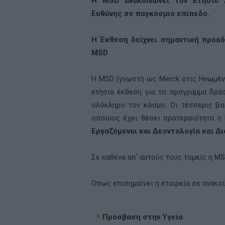
H
MSD
ανακοινώνει τον Ετήσιο 
Ευθύνης σε παγκόσμιο επίπεδο.
Η Έκθεση δείχνει σημαντική πρόο
MSD
Η
MSD
(γνωστή ως
Merck
στις Ηνωμέν
ετήσια έκθεση για το πρόγραμμα δράσ
ολόκληρο τον κόσμο. Οι τέσσερις βα
οποίους έχει θέσει προτεραιότητα η
Εργαζόμενοι και Δεοντολογία και Δ
Σε καθένα απ' αυτούς τους τομείς η
MS
Όπως επισημαίνει η εταιρεία σε ανακο
Πρόσβαση στην Υγεία