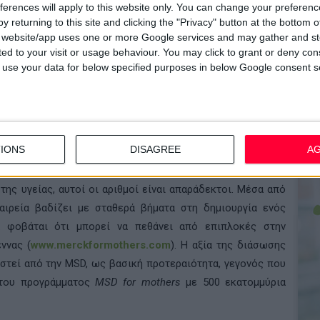
ferences will apply to this website only. You can change your preferen
αμμάτων εταιρικής προσφοράς της
MSD
ανέρχεται σε ύψος
y returning to this site and clicking the "Privacy" button at the bottom
s website/app uses one or more Google services and may gather and st
ited to your visit or usage behaviour. You may click to grant or deny c
 to use your data for below specified purposes in below Google consent s
ταθεί αρωγός στην αντιμετώπιση σημαντικών προβλημάτων
αι ο καρκίνος του τραχήλου της μήτρας. Μία από τις νέες
 ήταν και το πρόγραμμα
MSD
for
mothers
. Υπολογίζεται ότι
IONS
DISAGREE
A
ρόνο κατά την εγκυμοσύνη και τον τοκετό, αριθμός που
 λεπτά. Σε μια εποχή, που έχουν πραγματοποιηθεί τεράστια
ης υγείας, αυτοί οι αριθμοί είναι απαράδεκτοι. Μέσα από
ιρεία βαδίζει με σταθερά βήματα στη δημιουργία ενός
α φοβάται ότι μπορεί να πεθάνει από επιπλοκές στην
ννας (
www.merckformothers.com
). Η αξία της διάσωσης
ιστεί από την MSD, ως βασική προτεραιότητα, γεγονός που
 του προγράμματος
MSD
for
mothers
με 500 εκατομμύρια