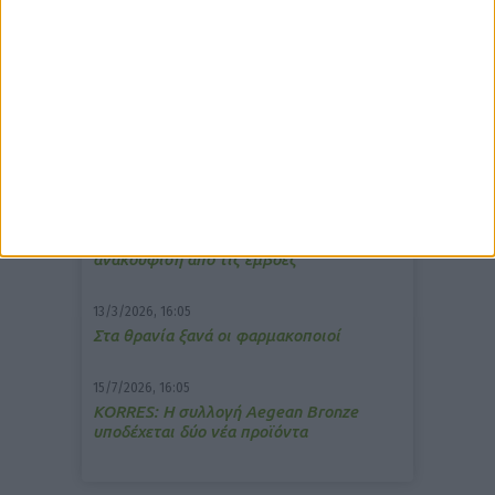
δημοφιλέστερα άρθρα
10/3/2026, 16:44
Πρόστιμο σε φαρμακείο για τη
μετάδοση μουσικής;
7/4/2026, 17:25
Memotin: Αποτελεσματικό στην
ανακούφιση από τις εμβοές
13/3/2026, 16:05
Στα θρανία ξανά οι φαρμακοποιοί
15/7/2026, 16:05
ΚΟRRES: Η συλλογή Aegean Bronze
υποδέχεται δύο νέα προϊόντα