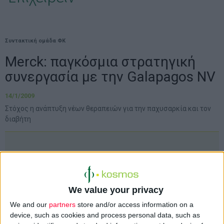
Συντακτική ομάδα ΦΚ
Merck: παγκόσμια στρατηγική
συνεργασία με την Galapagos NV
14/1/2009
Στόχος η ανάπτυξη νέων θεραπειών για την παχυσαρκία και τον
διαβήτη
Συμφωνία παγκόσμιας στρατηγικής
συνεργασίας πολυετούς διάρκειας
υπέγραψαν οι φαρμακευτικές εταιρείες
We value your privacy
Merck & Co.
και
Galapagos NV
, με
We and our
partners
store and/or access information on a
αντικείμενο την
ανάπτυξη καινοτόμων
device, such as cookies and process personal data, such as