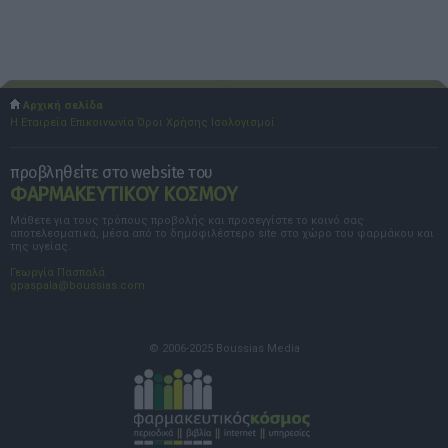
Αρχική σελίδα
Η Εταιρεία
Επικοινωνία
Όροι Χρήσης
Ισολογισμοί
προβληθείτε στο website του
ΦΑΡΜΑΚΕΥΤΙΚΟΥ ΚΟΣΜΟΥ
Μάθετε για τους τρόπους προβολής και προσεγγίστε το κοινό σας
αποτελεσματικά, μέσα από το δημοφιλέστερο site στο χώρο του φαρμάκου και
της υγείας.
Γεωργία Πασπαλά
gpaspala@boussias.com
© 2006-2025 Boussias Media