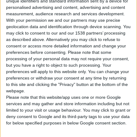
unique identifiers and standard information sent by a device for
θεραπειών για την παχυσαρκία και τον
personalised advertising and content, advertising and content
διαβήτη
.
measurement, audience research and services development.
Υπεύθυνη για την ανακάλυψη των πιθανών
With your permission we and our partners may use precise
υποψήφιων μορίων-φαρμάκων καθώς και για
geolocation data and identification through device scanning. You
may click to consent to our and our 1538 partners’ processing
τη διεξαγωγή των προ-κλινικών μελετών θα
as described above. Alternatively you may click to refuse to
είναι η Galapagos ενώ τη διεξαγωγή των
consent or access more detailed information and change your
κλινικών δοκιμών θα αναλάβει η Merck, η
preferences before consenting.
Please note that some
οποία θα έχει επιπλέον το δικαίωμα
processing of your personal data may not require your consent,
but you have a right to object to such processing. Your
επιλογής των φαρμάκων στα οποία θα έχει
preferences will apply to this website only. You can change your
τα αποκλειστικά εμπορικά δικαιώματα.
preferences or withdraw your consent at any time by returning
«
Συνδυάζοντας τη στρατηγική της Galapagos,
to this site and clicking the "Privacy" button at the bottom of the
για εντοπισμό νέων θεραπευτικών μορίων, με
webpage.
Please note that this website/app uses one or more Google
την εμπειρία και την εξειδίκευση της Merck
services and may gather and store information including but not
στην ανάπτυξη φαρμάκων, αυτή η συνεργασία
limited to your visit or usage behaviour. You may click to grant or
παρέχει μία μοναδική ευκαιρία στην
deny consent to Google and its third-party tags to use your data
ανακάλυψη και ανάπτυξη πρωτοπόρων
for below specified purposes in below Google consent section.
θεραπειών για την παχυσαρκία και τον