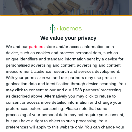
We value your privacy
We and our
partners
store and/or access information on a
Καθοριστικό θα είναι το επόμενο διάστημα για τη
στρατηγική
device, such as cookies and process personal data, such as
unique identifiers and standard information sent by a device for
που θα ακολουθήσουν οι
μεγάλες φαρμακευτικές
personalised advertising and content, advertising and content
εταιρείες
που δραστηριοποιούνται στην
ελληνική αγορά,
measurement, audience research and services development.
τόσο για τις
επενδύσεις
που θα εγκρίνουν σε
έρευνα και
With your permission we and our partners may use precise
ανάπτυξη
προϊόντων, όσο και για τα
σκευάσματα
που
geolocation data and identification through device scanning. You
may click to consent to our and our 1538 partners’ processing
διακινούν και εισάγουν.
as described above. Alternatively you may click to refuse to
consent or access more detailed information and change your
Το
κλίμα
για τη δραστηριοποίηση των ξένων επιχειρήσεων
preferences before consenting.
Please note that some
στην
εγχώρια αγορά φαρμάκου
κάθε άλλο παρά
ευνοϊκό
processing of your personal data may not require your consent,
but you have a right to object to such processing. Your
χαρακτηρίζεται από τα στελέχη των πολυεθνικών, ειδικά μετά
preferences will apply to this website only. You can change your
την
επιβολή
από το υπουργείο Υγείας του
τέλους εισόδου