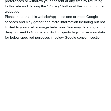
preferences or withdraw your consent at any time by returning
ύψους 25%
-και μάλιστα αναδρομικά από τις αρχές του 2017-
to this site and clicking the "Privacy" button at the bottom of the
στα
νέα και καινοτόμα φάρμακα
που έρχονται στη χώρα μας
webpage.
Please note that this website/app uses one or more Google
και αποζημιώνονται από τα ασφαλιστικά ταμεία… μια απόφαση
services and may gather and store information including but not
που όπως εξηγούν στελέχη του χώρου
συμπιέζει
ακόμη
limited to your visit or usage behaviour. You may click to grant or
περισσότερο τα διαθέσιμα
budget
των εταιρειών και πλήττει
deny consent to Google and its third-party tags to use your data
την ανταγωνιστικότητα του κλάδου.
for below specified purposes in below Google consent section.
Ως αποτέλεσμα, οι φαρμακευτικές εμφανίζονται
αποφασισμένες να προχωρήσουν στην
απόσυρση
σκευασμάτων
από την ελληνική αγορά, αλλά και
να μην
συμπεριλάβουν την Ελλάδα
στις χώρες που θα
κυκλοφορήσουν τα
νέα τους φάρμακα.
Ήδη σύμφωνα με το
ρεπορτάζ,
εκπρόσωποι των φαρμακευτικών
έχουν έρθει σε
επαφή με την
πολιτική ηγεσία του υπουργείου Υγείας
για
να την ενημερώσουν για την πρόθεσή τους να
μειώσουν την
παρουσία τους
στην αγορά, με το υπουργείο εντούτοις να μην
φαίνεται προς το παρόν διατεθειμένο
να πάρει πίσω την