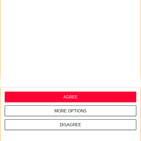
Σχετικά άρθρα
29/7/2026 4:17:34 μμ
InterMed: Απέσπασε δύο
διεθνείς διακρίσεις για τις
καμπανιές της
27/7/2026 3:48:25 μμ
AGREE
Haleon: Νέα καμπάνια για το
Panadol προωθεί την
επιστημονική καθοδήγηση
MORE OPTIONS
DISAGREE