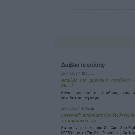
Διαβάστε επίσης
29/7/2026 4:18:55 μμ
Απειλές για μηνύσεις «στέλνει»
Merck
Λόγω του τρόπου διάθεσης του φ
γοναδοτροπίνη αλφα
29/7/2026 4:17:34 μμ
InterMed: Απέσπασε δύο διεθνείς δι
τις καμπανιές της
Αφορούν το Luxurious SunCare Sun Prot
SPF50+ και το The Skin Pharmacist Caffei