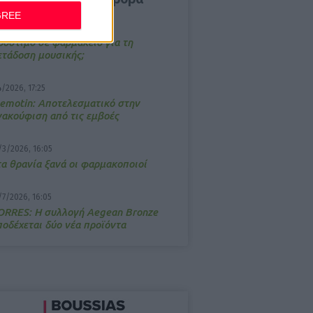
GREE
/3/2026, 16:44
ρόστιμο σε φαρμακείο για τη
ετάδοση μουσικής;
4/2026, 17:25
emotin: Αποτελεσματικό στην
νακούφιση από τις εμβοές
/3/2026, 16:05
τα θρανία ξανά οι φαρμακοποιοί
/7/2026, 16:05
ΟRRES: Η συλλογή Aegean Bronze
ποδέχεται δύο νέα προϊόντα