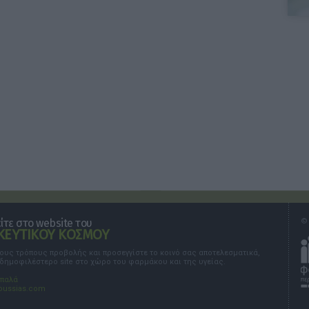
τε στο website του
© 
ΕΥΤΙΚΟΥ ΚΟΣΜΟΥ
τους τρόπους προβολής και προσεγγίστε το κοινό σας αποτελεσματικά,
 δημοφιλέστερο site στο χώρο του φαρμάκου και της υγείας.
σπαλά
oussias.com