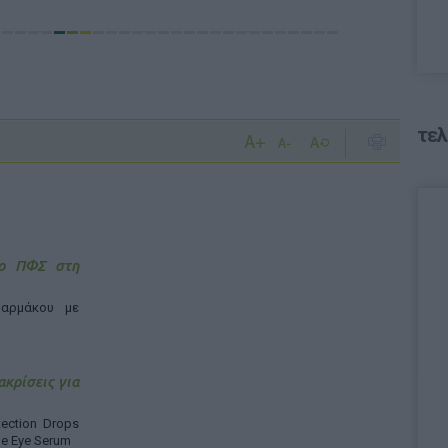
τελ
 ο ΠΦΣ στη
αρμάκου με
ακρίσεις για
ection Drops
ne Eye Serum