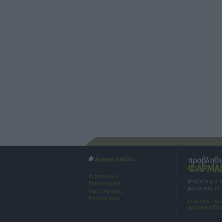
προβληθεί
Αρχική σελίδα
ΦΑΡΜΑΚ
Η Εταιρεία
Μάθετε για 
Επικοινωνία
μέσα από το
Όροι Χρήσης
Ισολογισμοί
Γεωργία Πα
gpaspala@b