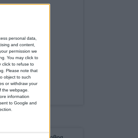
cess personal data,
tising and content,
your permission we
ng. You may click to
click to refuse to
ng.
Please note that
o object to such
ces or withdraw your
 of the webpage.
ore information
onsent to Google and
ection.
δημοφιλέστερα άρθρα