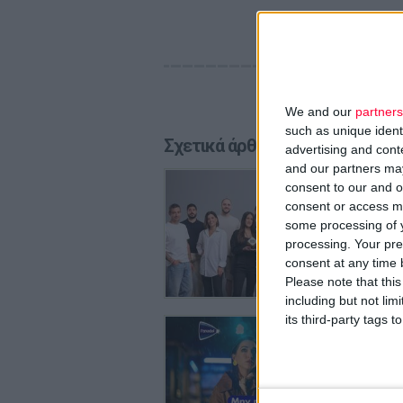
We and our
partners
such as unique ident
Σχετικά άρθρα
advertising and con
and our partners may
29/7/2026
consent to our and o
InterMe
consent or access m
της
some processing of y
Αφορούν 
processing. Your pre
Skin Pha
consent at any time b
Please note that thi
including but not lim
its third-party tags
27/7/2026
Haleon:
καθοδή
Με τίτλο