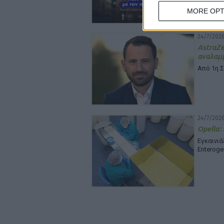
MORE OPT
24/7/2026
Astra
αναλαμβ
Από 1η 
24/7/2026
Opella:
Εγκαινι
Enteroge