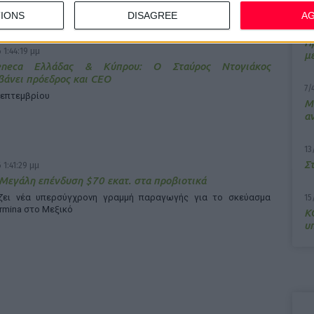
IONS
DISAGREE
A
10
Π
 1:44:19 μμ
μ
Zeneca Ελλάδας & Κύπρου: Ο Σταύρος Ντογιάκος
άνει πρόεδρος και CEO
7/
Σεπτεμβρίου
M
α
13
Σ
 1:41:29 μμ
 Μεγάλη επένδυση $70 εκατ. στα προβιοτικά
άζει νέα υπερσύγχρονη γραμμή παραγωγής για το σκεύασμα
15
rmina στο Μεξικό
Κ
υ