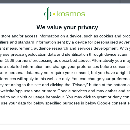
We value your privacy
store and/or access information on a device, such as cookies and pro
ifiers and standard information sent by a device for personalised adver
tent measurement, audience research and services development.
With 
 use precise geolocation data and identification through device scanni
 4:17:34 μμ
ur 1538 partners’ processing as described above. Alternatively you may 
d: Απέσπασε δύο διεθνείς διακρίσεις για τις καμπανιές
ore detailed information and change your preferences before consenti
our personal data may not require your consent, but you have a right t
το Luxurious SunCare Sun Protection Drops SPF50+ και το The
ferences will apply to this website only. You can change your preferen
rmacist Caffeine Eye Serum
y returning to this site and clicking the "Privacy" button at the bottom
s website/app uses one or more Google services and may gather and st
ited to your visit or usage behaviour. You may click to grant or deny c
 to use your data for below specified purposes in below Google consent s
 3:48:25 μμ
 Νέα καμπάνια για το Panadol προωθεί την επιστημονική
γηση
: «Μην παίζεις με τον πόνο σου»