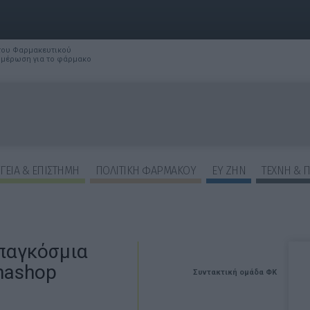
 του Φαρμακευτικού
νημέρωση για το φάρμακο
ΓΕΙΑ & ΕΠΙΣΤΗΜΗ
ΠΟΛΙΤΙΚΗ ΦΑΡΜΑΚΟΥ
ΕΥ ΖΗΝ
ΤΕΧΝΗ & 
 παγκόσμια
hashop
Συντακτική ομάδα ΦΚ