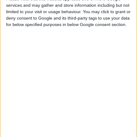
«
Φαρμακοποιοί του
services and may gather and store information including but not
Κόσμου
».
limited to your visit or usage behaviour. You may click to grant or
Ο Δήμαρχος Αθηναίων
deny consent to Google and its third-party tags to use your data
for below specified purposes in below Google consent section.
Νικήτας Κακλαμάνης
ανακοίνωσε σε
συνέντευξη τύπου ότι το
κοινωνικό φαρμακείο θα
διαθέτει φάρμακα,
υγειονομικό υλικό και
παραφαρμακευτικά
προϊόντα και θα
λειτουργεί τρεις φορές
την εβδομάδα, Δευτέρα,
Τετάρτη και Παρασκευή,
από τις 9 το πρωί έως τις
4 το απόγευμα.
Τα δικαιολογητικά
εγγραφής για τους