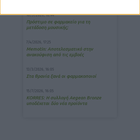
10/3/2026, 16:44
Πρόστιμο σε φαρμακείο για τη
μετάδοση μουσικής;
7/4/2026, 17:25
Memotin: Αποτελεσματικό στην
ανακούφιση από τις εμβοές
13/3/2026, 16:05
Στα θρανία ξανά οι φαρμακοποιοί
15/7/2026, 16:05
ΚΟRRES: Η συλλογή Aegean Bronze
υποδέχεται δύο νέα προϊόντα