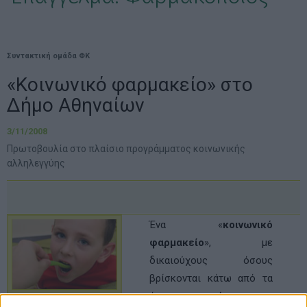
Συντακτική ομάδα ΦΚ
«Κοινωνικό φαρμακείο» στο
Δήμο Αθηναίων
3/11/2008
Πρωτοβουλία στο πλαίσιο προγράμματος κοινωνικής
αλληλεγγύης
Ένα «
κοινωνικό
φαρμακείο
», με
δικαιούχους όσους
βρίσκονται κάτω από τα
όρια της φτώχειας και