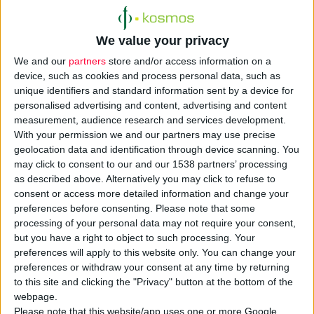
Το «κοινωνικό
χωρίς ασφαλιστική
φαρμακείο» θα
κάλυψη, καθώς και
διαθέτει φάρμακα,
We value your privacy
άστεγους, πολύτεκνους
υγειονομικό υλικό και
We and our
partners
store and/or access information on a
και μονογονεϊκές
παραφαρμακευτικά
device, such as cookies and process personal data, such as
οικογένειες,
unique identifiers and standard information sent by a device for
προϊόντα και θα
καθιερώνεται θεσμικά στο
personalised advertising and content, advertising and content
λειτουργεί τρεις
Δήμο Αθηναίων
, στο
measurement, audience research and services development.
φορές την εβδομάδα,
πλαίσιο προγράμματος
With your permission we and our partners may use precise
Δευτέρα, Τετάρτη και
geolocation data and identification through device scanning. You
κοινωνικής αλληλεγγύης.
may click to consent to our and our 1538 partners’ processing
Παρασκευή, από τις 9
Ο θεσμός του κοινωνικού
as described above. Alternatively you may click to refuse to
το πρωί έως τις 4 το
φαρμακείου
consent or access more detailed information and change your
απόγευμα.
υποστηρίζεται από το
preferences before consenting.
Please note that some
processing of your personal data may not require your consent,
Φαρμακευτικό Σύλλογο
but you have a right to object to such processing. Your
Αττικής
(Φ.Σ.Α.), τον
preferences will apply to this website only. You can change your
Εθνικό Οργανισμό
preferences or withdraw your consent at any time by returning
Φαρμάκων
(Ε.Ο.Φ.) και την
to this site and clicking the "Privacy" button at the bottom of the
webpage.
οργάνωση
Please note that this website/app uses one or more Google