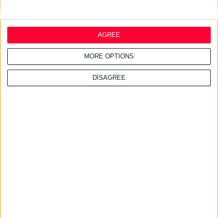
Ντροπή για τη χώρα οι
ελλείψεις φαρμάκων στις
τουριστικές περιοχές
AGREE
MORE OPTIONS
27/7/2026 3:54:33 μμ
DISAGREE
Δωρεάν εφαρμογή για τα
εφημερεύοντα φαρμακεία