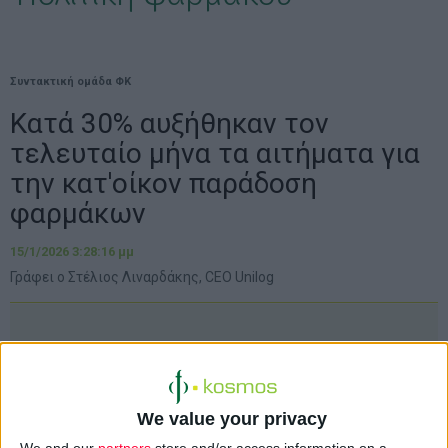
Συντακτική ομάδα ΦΚ
Κατά 30% αυξήθηκαν τον
τελευταίο μήνα τα αιτήματα για
την κατ'οίκον παράδοση
φαρμάκων
15/1/2026 3:28:16 μμ
Γράφει ο Στέλιος Λιναρδάκης, CEO Unilog
We value your privacy
We and our
partners
store and/or access information on a