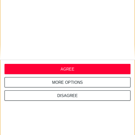
16/7/2026 4:11:23 μμ
ΑΑΔΕ: Κατασχέθηκαν χιλιάδες
παράνομα συμπληρώματα
διατροφής
AGREE
MORE OPTIONS
DISAGREE