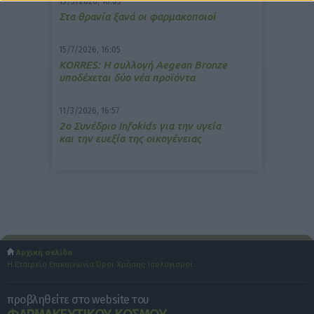
13/3/2026, 16:05
Στα θρανία ξανά οι φαρμακοποιοί
15/7/2026, 16:05
ΚΟRRES: Η συλλογή Aegean Bronze
υποδέχεται δύο νέα προϊόντα
11/3/2026, 16:57
2ο Συνέδριο Infokids για την υγεία
και την ευεξία της οικογένειας
Αρχική σελίδα
Η Εταιρεία
Επικοινωνία
Όροι Χρήσης
Ισολογισμοί
προβληθείτε στο website του