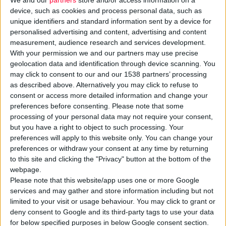
device, such as cookies and process personal data, such as
unique identifiers and standard information sent by a device for
personalised advertising and content, advertising and content
measurement, audience research and services development.
With your permission we and our partners may use precise
geolocation data and identification through device scanning. You
may click to consent to our and our 1538 partners’ processing
as described above. Alternatively you may click to refuse to
consent or access more detailed information and change your
Όλο και περισσότεροι δικαιούχοι επιλέγουν το
πρόγραμμα
preferences before consenting.
Please note that some
«κατ' οίκον παράδοση»
για την προμήθεια των
ΦΥΚ
μέσω του
processing of your personal data may not require your consent,
ΕΟΠΥΥ
. Από τις 16/6/2025 που το πρόγραμμα ξεκίνησε, οι
but you have a right to object to such processing. Your
preferences will apply to this website only. You can change your
αιτήσεις των δικαιούχων εμφανίζουν σημαντική και
preferences or withdraw your consent at any time by returning
συνεχιζόμενη αύξηση. Παρά τις «αρρυθμίες» που εμφάνισε
to this site and clicking the "Privacy" button at the bottom of the
κατά την έναρξή του, η κατάσταση πολύ σύντομα
webpage.
ομαλοποιήθηκε, γεγονός το οποίο και ωθεί όλο και
Please note that this website/app uses one or more Google
services and may gather and store information including but not
περισσότερους δικαιούχους να επιλέγουν το συγκεκριμένο
limited to your visit or usage behaviour. You may click to grant or
κανάλι προμήθειας των σκευασμάτων τους.
deny consent to Google and its third-party tags to use your data
for below specified purposes in below Google consent section.