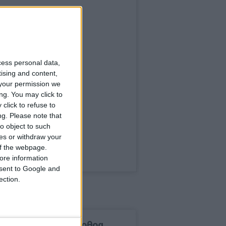
cess personal data,
tising and content,
your permission we
ng. You may click to
click to refuse to
ng.
Please note that
o object to such
ces or withdraw your
 of the webpage.
ore information
onsent to Google and
ection.
δημοφιλέστερα άρθρα