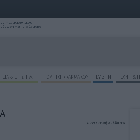
 του Φαρμακευτικού
νημέρωση για το φάρμακο
ΓΕΙΑ & ΕΠΙΣΤΗΜΗ
ΠΟΛΙΤΙΚΗ ΦΑΡΜΑΚΟΥ
ΕΥ ΖΗΝ
ΤΕΧΝΗ & 
EA
Συντακτική ομάδα ΦΚ