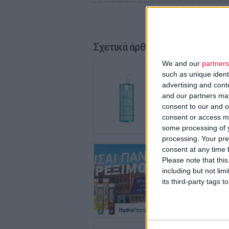
Σχετικά άρθρα
We and our
partners
29/7/2026
such as unique ident
La Roch
advertising and con
Ολοκληρ
and our partners may
λιπαρότ
consent to our and o
consent or access m
some processing of y
processing. Your pre
24/7/2026
consent at any time b
HYDRA
Please note that thi
καθημε
including but not lim
Νέα σειρ
its third-party tags