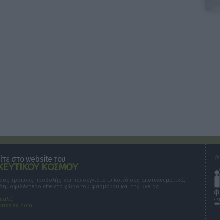
τε στο website του
© 
ΕΥΤΙΚΟΥ ΚΟΣΜΟΥ
τους τρόπους προβολής και προσεγγίστε το κοινό σας αποτελεσματικά,
 δημοφιλέστερο site στο χώρο του φαρμάκου και της υγείας.
σπαλά
oussias.com