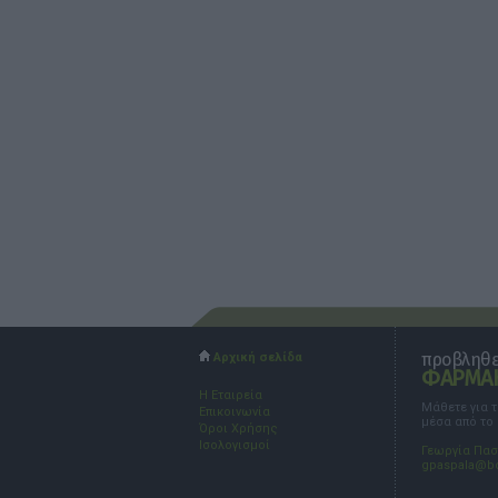
προβληθεί
Αρχική σελίδα
ΦΑΡΜΑΚ
Η Εταιρεία
Μάθετε για 
Επικοινωνία
μέσα από το
Όροι Χρήσης
Ισολογισμοί
Γεωργία Πα
gpaspala@b