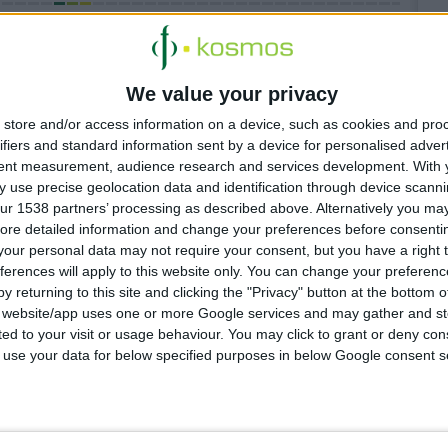
We value your privacy
store and/or access information on a device, such as cookies and pro
 4:12:14 μμ
ifiers and standard information sent by a device for personalised adver
e Posay: Νέα προϊόντα Effaclar Supramolecular
tent measurement, audience research and services development.
With 
ωμένη ρουτίνα για το λιπαρό δέρμα: καθαρισμός & έλεγχος
 use precise geolocation data and identification through device scanni
ητας
ur 1538 partners’ processing as described above. Alternatively you may 
ore detailed information and change your preferences before consenti
our personal data may not require your consent, but you have a right t
ferences will apply to this website only. You can change your preferen
 10:23:43 πμ
y returning to this site and clicking the "Privacy" button at the bottom
FIZZ: Μέγιστη ενυδάτωση για τους αθλητές της
s website/app uses one or more Google services and may gather and st
ρινότητας
ited to your visit or usage behaviour. You may click to grant or deny c
ά από τις εταιρείες ΒΙΑΝΕΞ & ΒΙΑΝ
 to use your data for below specified purposes in below Google consent s