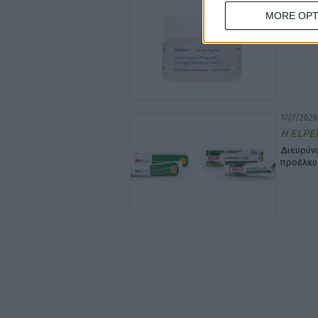
22/7/2026
MORE OPT
Νέα Sma
Κυκλοφο
17/7/2026
Η ELPEN
Διευρύ
προέλευ