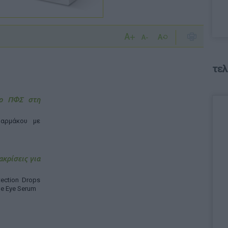
τελ
 ο ΠΦΣ στη
αρμάκου με
ακρίσεις για
ection Drops
ne Eye Serum