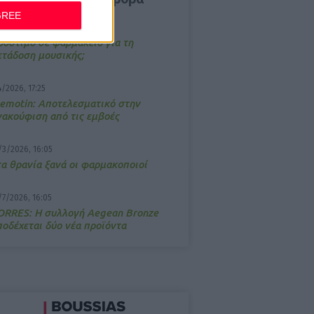
GREE
/3/2026, 16:44
ρόστιμο σε φαρμακείο για τη
ετάδοση μουσικής;
4/2026, 17:25
emotin: Αποτελεσματικό στην
νακούφιση από τις εμβοές
/3/2026, 16:05
τα θρανία ξανά οι φαρμακοποιοί
/7/2026, 16:05
ΟRRES: Η συλλογή Aegean Bronze
ποδέχεται δύο νέα προϊόντα