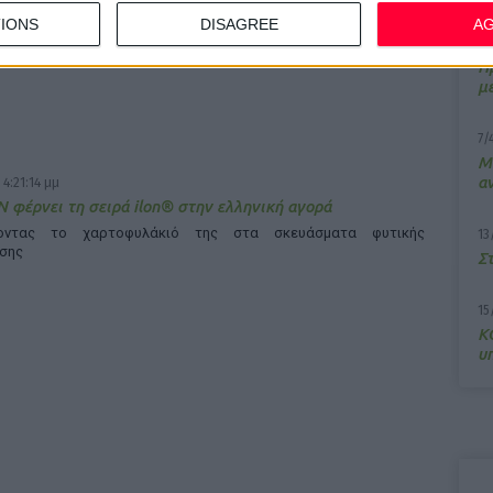
 4:48:02 μμ
IONS
DISAGREE
A
rt Yoghurt™ Κρέμα Νύχτας με Προβιοτικά
10
ρεί από την KORRES
Π
μ
7/
M
α
 4:21:14 μμ
 φέρνει τη σειρά ilon® στην ελληνική αγορά
νοντας το χαρτοφυλάκιό της στα σκευάσματα φυτικής
13
σης
Σ
15
Κ
υ