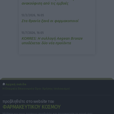
ανακούφιση από τις εμβοές
13/3/2026, 16:05
Στα θρανία ξανά οι φαρμακοποιοί
15/7/2026, 16:05
ΚΟRRES: Η συλλογή Aegean Bronze
υποδέχεται δύο νέα προϊόντα
Αρχική σελίδα
Η Εταιρεία
Επικοινωνία
Όροι Χρήσης
Ισολογισμοί
προβληθείτε στο website του
ΦΑΡΜΑΚΕΥΤΙΚΟΥ ΚΟΣΜΟΥ
Μάθετε για τους τρόπους προβολής και προσεγγίστε το κοινό σας