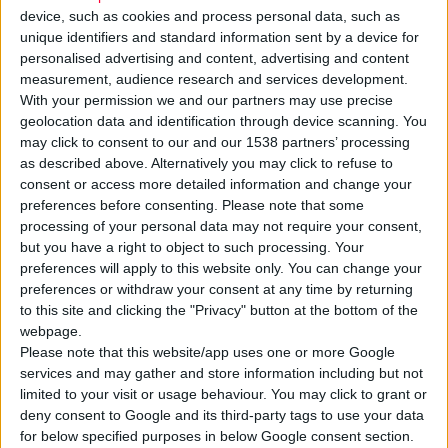
device, such as cookies and process personal data, such as
unique identifiers and standard information sent by a device for
personalised advertising and content, advertising and content
measurement, audience research and services development.
With your permission we and our partners may use precise
geolocation data and identification through device scanning. You
may click to consent to our and our 1538 partners’ processing
as described above. Alternatively you may click to refuse to
consent or access more detailed information and change your
Νομοσχέδιο
που κατατέθηκε από δύο γερουσιαστές των ΗΠΑ
preferences before consenting.
Please note that some
και αναμένεται να υποστηριχθεί από τον υπουργό Υγείας Ρ.
processing of your personal data may not require your consent,
Κένεντι και τον πρόεδρο Ντ. Τραμπ, φέρνει το τέλος των
but you have a right to object to such processing. Your
άμεσων διαφημίσεων
συνταγογραφούμενων φαρμάκων
preferences will apply to this website only. You can change your
preferences or withdraw your consent at any time by returning
προς τους καταναλωτές. Αυτό θα αφορά την τηλεόραση, το
to this site and clicking the "Privacy" button at the bottom of the
ραδιόφωνο, τα έντυπα και τα ψηφιακά μέσα (π.χ. social media).
webpage.
Please note that this website/app uses one or more Google
Σύμφωνα με ρεπορτάζ του PharmaVoice.com, οι άμεσες
services and may gather and store information including but not
διαφημίσεις φαρμάκων παγκοσμίως επιτρέπονται μόνο στις
limited to your visit or usage behaviour. You may click to grant or
deny consent to Google and its third-party tags to use your data
ΗΠΑ και στη Νέα Ζηλανδία, ενώ
δημοσκόπηση
των εταιρειών
for below specified purposes in below Google consent section.
Axios-Ipsos στο αμερικανικό κοινό, στα τέλη του 2024, έδειξε