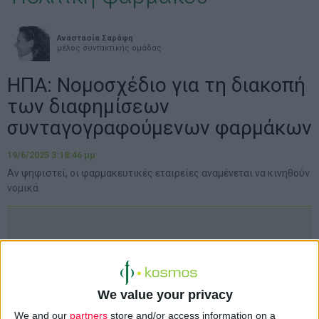
Αναστασία Σαράφη
μέλος συντακτικής ομάδας
ΗΠΑ: Νομοσχέδιο για τη διακοπή
των διαφημίσεων
συνταγογραφούμενων φαρμάκων
19/6/2025 3:18:46 μμ
Αν ψηφιστεί, οι φαρμακευτικές εταιρείες αναμένεται να κινηθούν
νομικά
We value your privacy
We and our
partners
store and/or access information on a