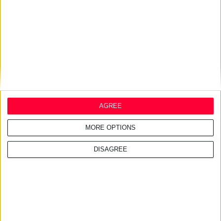
ΑΑΔΕ: Κατασχέθηκαν χιλιάδες
παράνομα συμπληρώματα
διατροφής
AGREE
MORE OPTIONS
DISAGREE