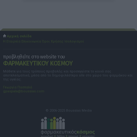
Αρχική σελίδα
Η Εταιρεία
Επικοινωνία
Όροι Χρήσης
Ισολογισμοί
προβληθείτε στο website του
ΦΑΡΜΑΚΕΥΤΙΚΟΥ ΚΟΣΜΟΥ
Μάθετε για τους τρόπους προβολής και προσεγγίστε το κοινό σας
αποτελεσματικά, μέσα από το δημοφιλέστερο site στο χώρο του φαρμάκου και
της υγείας.
Γεωργία Πασπαλά
gpaspala@boussias.com
© 2006-2025 Boussias Media