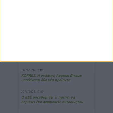
δημοφιλέστερα άρθρα
7/4/2026, 17:25
Memotin: Αποτελεσματικό στην
ανακούφιση από τις εμβοές
13/3/2026, 16:05
Στα θρανία ξανά οι φαρμακοποιοί
15/7/2026, 16:05
ΚΟRRES: Η συλλογή Aegean Bronze
υποδέχεται δύο νέα προϊόντα
20/4/2026, 13:59
Ο ΕΕΣ υπενθυμίζει τι πρέπει να
περιέχει ένα φαρμακείο αυτοκινήτου