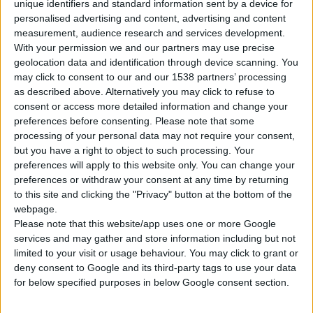
unique identifiers and standard information sent by a device for
personalised advertising and content, advertising and content
measurement, audience research and services development.
With your permission we and our partners may use precise
geolocation data and identification through device scanning. You
may click to consent to our and our 1538 partners’ processing
H
HiPP
εμπλουτίζει την γκάμα της με δύο νέες απολαυστικές
as described above. Alternatively you may click to refuse to
επιλογές
σνακ
. Σχεδιασμένα για να καλύπτουν τις ανάγκες των
consent or access more detailed information and change your
μικρών παιδιών, τα νέα σνακ της ΗiPP συνδυάζουν φρουτένια
preferences before consenting.
Please note that some
γεύση με υψηλά πρότυπα διατροφής.
processing of your personal data may not require your consent,
but you have a right to object to such processing. Your
preferences will apply to this website only. You can change your
Τα
Βio Γκοφρετάκια Καλαμποκιού Φράουλας
με ρύζι και
preferences or withdraw your consent at any time by returning
κεχρί, όσο και τα
Βιολογικά Τραγανά Sticks
με μήλο και
to this site and clicking the "Privacy" button at the bottom of the
καρότο
είναι κατάλληλα για βρέφη από 8 μηνών, αποτελούν
webpage.
δύο εξαιρετικές vegan προτάσεις για σνακ, χωρίς πρόσθετα
Please note that this website/app uses one or more Google
services and may gather and store information including but not
αρώματα, έχουν γλυκιά γεύση μόνο από τα φρούτα και τα
limited to your visit or usage behaviour. You may click to grant or
λαχανικά.
deny consent to Google and its third-party tags to use your data
for below specified purposes in below Google consent section.
Με σχήμα ιδανικό για τα μικρά χεράκια, τα παιδιά μαθαίνουν να