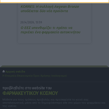
15/7/2026, 16:05
ΚΟRRES: Η συλλογή Aegean Bronze
υποδέχεται δύο νέα προϊόντα
20/4/2026, 13:59
Ο ΕΕΣ υπενθυμίζει τι πρέπει να
περιέχει ένα φαρμακείο αυτοκινήτου
Αρχική σελίδα
Η Εταιρεία
Επικοινωνία
Όροι Χρήσης
Ισολογισμοί
προβληθείτε στο website του
ΦΑΡΜΑΚΕΥΤΙΚΟΥ ΚΟΣΜΟΥ
Μάθετε για τους τρόπους προβολής και προσεγγίστε το κοινό σας
αποτελεσματικά, μέσα από το δημοφιλέστερο site στο χώρο του φαρμάκου και
της υγείας.