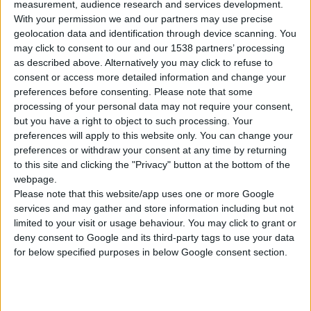
measurement, audience research and services development.
With your permission we and our partners may use precise
geolocation data and identification through device scanning. You
H Γερολυμάτος ΟTC παρουσιάζει τα προϊόντα βρεφικής
may click to consent to our and our 1538 partners’ processing
διατροφής της σειράς HiPP.
Η σειρά περιλαμβάνει την Κρέμα
as described above. Alternatively you may click to refuse to
7 Δημητριακών από τον 6ο μήνα, το Ρυζάλευρο για βρέφη με
consent or access more detailed information and change your
αλλεργία στο αγελαδινό γάλα από τον 4ο μήνα, τη Φαρίν Λακτέ
preferences before consenting.
Please note that some
από τον 6ο μήνα, τη Μπισκοτόκρεμα από τον 6ο μήνα, σε Χ.Τ.
processing of your personal data may not require your consent,
but you have a right to object to such processing. Your
2,88€ και Λ.Τ. 3,74€. Επιπλέον, στη σειρά περιλαμβάνεται η
preferences will apply to this website only. You can change your
εύπεπτη και μαλακή Παιδική Φρυγανιά από τον 6ο μήνα, σε Χ.Τ.
preferences or withdraw your consent at any time by returning
2,05€ και Λ.Τ. 2,66€. Όλα τα προϊόντα της σειράς HiPP
to this site and clicking the "Privacy" button at the bottom of the
παράγονται με βάση πολύτιμα για την υγεία δημητριακά ολικής
webpage.
Please note that this website/app uses one or more Google
άλεσης βιολογικής καλλιέργειας.
services and may gather and store information including but not
limited to your visit or usage behaviour. You may click to grant or
deny consent to Google and its third-party tags to use your data
for below specified purposes in below Google consent section.