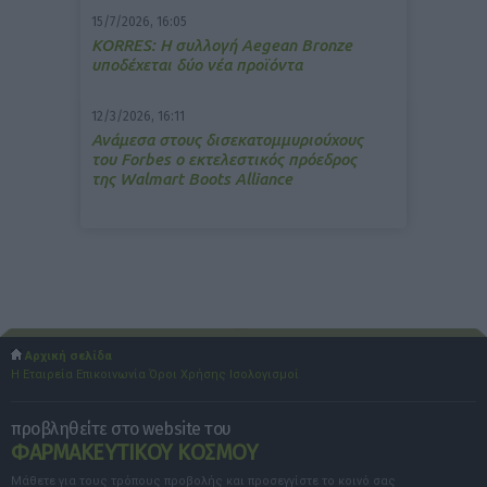
15/7/2026, 16:05
ΚΟRRES: Η συλλογή Aegean Bronze
υποδέχεται δύο νέα προϊόντα
12/3/2026, 16:11
Ανάμεσα στους δισεκατομμυριούχους
του Forbes o εκτελεστικός πρόεδρος
της Walmart Boots Alliance
Αρχική σελίδα
Η Εταιρεία
Επικοινωνία
Όροι Χρήσης
Ισολογισμοί
προβληθείτε στο website του
ΦΑΡΜΑΚΕΥΤΙΚΟΥ ΚΟΣΜΟΥ
Μάθετε για τους τρόπους προβολής και προσεγγίστε το κοινό σας