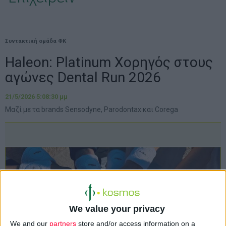
Συντακτική ομάδα ΦΚ
Haleon: Platinum Χορηγός στους
αγώνες Dental Run 2026
21/5/2026 5:08:30 μμ
Μαζί με τα brands Sensodyne, Parodontax και Corega
We value your privacy
We and our
partners
store and/or access information on a