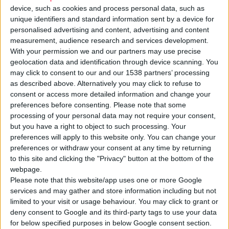
device, such as cookies and process personal data, such as
unique identifiers and standard information sent by a device for
personalised advertising and content, advertising and content
measurement, audience research and services development.
With your permission we and our partners may use precise
Η
Haleon
συμμετείχε ως
Platinum
Χορηγός
στο
Dental
Run
geolocation data and identification through device scanning. You
2026,
που πραγματοποιήθηκε στις 17/05 στο Πάρκο Γουδή,
may click to consent to our and our 1538 partners’ processing
as described above. Alternatively you may click to refuse to
ενισχύοντας ενεργά την ευαισθητοποίηση του κοινού γύρω
consent or access more detailed information and change your
από τη σημασία της στοματικής υγείας. Η φετινή εκδήλωση
preferences before consenting.
Please note that some
προσέλκυσε περισσότερους από 200 συμμετέχοντες,
processing of your personal data may not require your consent,
περιλαμβάνοντας αγώνα δρόμου 5
km
, 1
km
βάδην και παιδικό
but you have a right to object to such processing. Your
preferences will apply to this website only. You can change your
αγώνα, ανοικτό σε άτομα κάθε ηλικίας.
preferences or withdraw your consent at any time by returning
to this site and clicking the "Privacy" button at the bottom of the
Στο πλαίσιο της διοργάνωσης, η
Haleon
έδωσε δυναμικό
webpage.
«παρών» με τη συμμετοχή στελεχών της, επιβεβαιώνοντας τη
Please note that this website/app uses one or more Google
δέσμευσή της να βρίσκεται κοντά στην κοινωνία και στην
services and may gather and store information including but not
limited to your visit or usage behaviour. You may click to grant or
επόμενη γενιά επαγγελματιών οδοντιατρικής. Παράλληλα,
deny consent to Google and its third-party tags to use your data
υλοποίησε
δράσεις
ενημέρωσης και εμπειρίας για το κοινό,
for below specified purposes in below Google consent section.