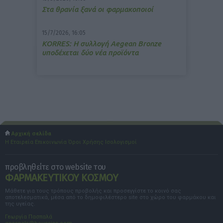
Στα θρανία ξανά οι φαρμακοποιοί
15/7/2026, 16:05
ΚΟRRES: Η συλλογή Aegean Bronze
υποδέχεται δύο νέα προϊόντα
Αρχική σελίδα
Η Εταιρεία
Επικοινωνία
Όροι Χρήσης
Ισολογισμοί
προβληθείτε στο website του
ΦΑΡΜΑΚΕΥΤΙΚΟΥ ΚΟΣΜΟΥ
Μάθετε για τους τρόπους προβολής και προσεγγίστε το κοινό σας
αποτελεσματικά, μέσα από το δημοφιλέστερο site στο χώρο του φαρμάκου και
της υγείας.
Γεωργία Πασπαλά