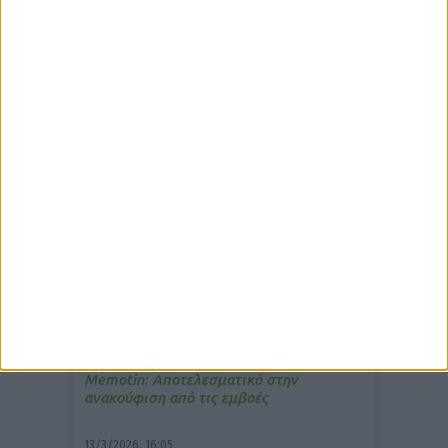
δημοφιλέστερα άρθρα
10/3/2026, 16:44
Πρόστιμο σε φαρμακείο για τη
μετάδοση μουσικής;
7/4/2026, 17:25
Memotin: Αποτελεσματικό στην
ανακούφιση από τις εμβοές
13/3/2026, 16:05