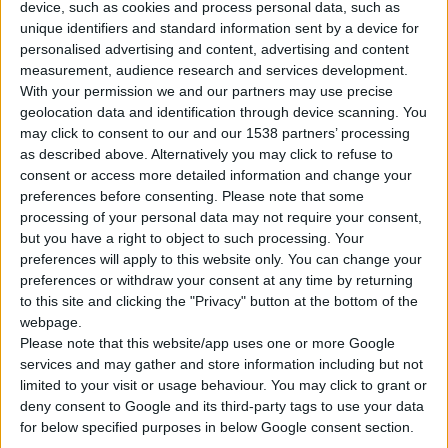
device, such as cookies and process personal data, such as
unique identifiers and standard information sent by a device for
personalised advertising and content, advertising and content
measurement, audience research and services development.
With your permission we and our partners may use precise
geolocation data and identification through device scanning. You
may click to consent to our and our 1538 partners’ processing
as described above. Alternatively you may click to refuse to
Θετικά κινήθηκε η
Haleon
το πρώτο τρίμηνο του 2026, με τον
consent or access more detailed information and change your
τομέα της
στοματικής υγείας
να σημειώνει ισχυρές
preferences before consenting.
Please note that some
αποδόσεις. Ειδικότερα, κυρίως χάρη στα προϊόντα
Sensodyne
processing of your personal data may not require your consent,
και
Parodontax
, ο τομέας έφερε έσοδα ύψους 932 εκατ. λιρών,
but you have a right to object to such processing. Your
preferences will apply to this website only. You can change your
αυξημένα κατά 8,3% (οργανική ανάπτυξη), τη στιγμή που
preferences or withdraw your consent at any time by returning
συνολικά η εταιρεία αποκόμισε 2,8 δισ. λίρες με οργανική
to this site and clicking the "Privacy" button at the bottom of the
ανάπτυξη στα 2,2%.
webpage.
Please note that this website/app uses one or more Google
Η εταιρεία εκτιμά ότι η συνολική ανάπτυξη του έτους θα είναι
services and may gather and store information including but not
limited to your visit or usage behaviour. You may click to grant or
3-5%, ενώ προχωρά σε ενέργειες παραγωγικότητας και
deny consent to Google and its third-party tags to use your data
λειτουργικές αλλαγές που θα βελτιώσουν τα περιθώρια
for below specified purposes in below Google consent section.
κέρδους και την ανάπτυξη.