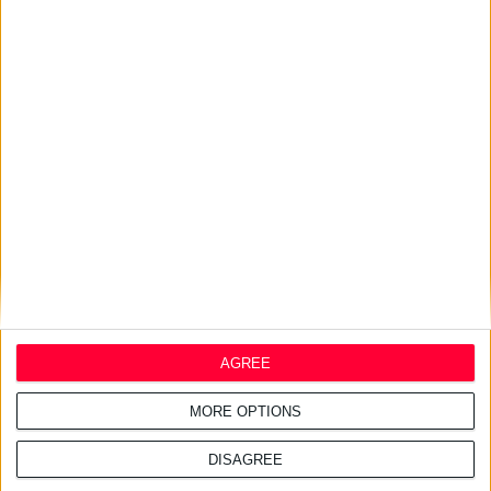
24/7/2026 1:44:19 μμ
AstraZeneca Ελλάδας &
Κύπρου: Ο Σταύρος Ντογιάκος
αναλαμβάνει πρόεδρος και
CEO
24/7/2026 1:41:29 μμ
Opella: Μεγάλη επένδυση $70
εκατ. στα προβιοτικά
AGREE
MORE OPTIONS
DISAGREE