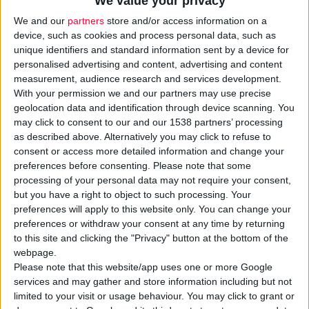
We value your privacy
We and our
partners
store and/or access information on a
device, such as cookies and process personal data, such as
unique identifiers and standard information sent by a device for
personalised advertising and content, advertising and content
measurement, audience research and services development.
Η φαρμακευτική εταιρεία
RAFARM ολοκλήρωσε με επιτυχία
With your permission we and our partners may use precise
την επιθεώρηση από τον US FDA και αναμένει σύντομα
geolocation data and identification through device scanning. You
την επίσημη έγκρισή του.
Η πιστοποίηση αυτή αποτελεί
may click to consent to our and our 1538 partners’ processing
as described above. Alternatively you may click to refuse to
«
διαβατήριο» της RAFARM για την τεράστια αγορά των
consent or access more detailed information and change your
ΗΠΑ
και μια εξαιρετική διάκριση για το υπερσύγχρονο
preferences before consenting.
Please note that some
εργοστάσιο και το ερευνητικό κέντρο της εταιρείας.
processing of your personal data may not require your consent,
but you have a right to object to such processing. Your
Πρόκειται για μια επιτυχία μεγάλου βεληνεκούς, σημαντική για
preferences will apply to this website only. You can change your
preferences or withdraw your consent at any time by returning
τη χώρα μας και την ελληνική φαρμακοβιομηχανία, καθώς ο
to this site and clicking the "Privacy" button at the bottom of the
FDA θεωρείται παγκοσμίως ο οργανισμός με τις πλέον
webpage.
αυστηρές απαιτήσεις σε προδιαγραφές παραγωγής και
Please note that this website/app uses one or more Google
ανάπτυξης προϊόντων και πολλές μονάδες παραγωγής
services and may gather and store information including but not
limited to your visit or usage behaviour. You may click to grant or
τροφίμων, φαρμάκων, κ.α. διεθνώς, έχουν αποτύχει να λάβουν