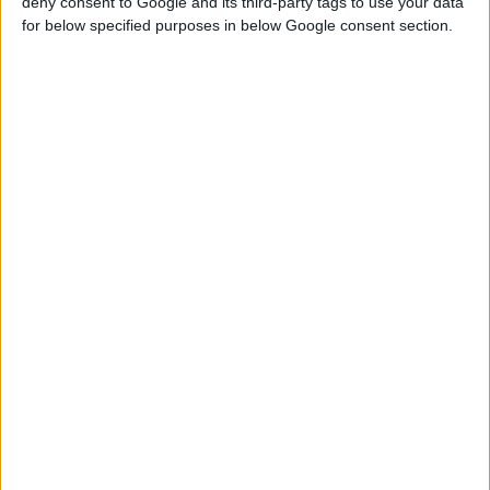
deny consent to Google and its third-party tags to use your data
έγκριση.
for below specified purposes in below Google consent section.
H επιθεώρηση ολοκληρώθηκε την προηγούμενη εβδομάδα από
κλιμάκιο του FDA και αφορούσε, προϊόντα ανάπτυξης από το
τμήμα R&D της RAFARM στην γραμμή παραγωγής στείρων
ενέσιμων προϊόντων, των οποίων η ανάπτυξη και παραγωγή
θεωρούνται από τις πλέον απαιτητικές και συνοδεύονται από
τις πλέον αυστηρές προδιαγραφές.
Πρόκειται για την ευτυχή κατάληξη μιας πολυετούς
προσπάθειας μιας μεγάλης ομάδας ανθρώπων της RAFARM,
από όλα τα τμήματα οι οποίοι κατέθεσαν διαπιστευτήρια
εμπειρίας, τεχνογνωσίας και εξειδίκευσης, έτσι ώστε να
επιβεβαιώσουν τις υψηλές προδιαγραφές λειτουργίας στο
εργοστάσιο και να διασφαλίσουν τις απαιτήσεις που θέτει ο
FDA σε όλα τα επίπεδα.