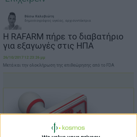
Βάσω Καλυβιώτη
δημοσιογράφος υγείας, αρχισυντάκτρια
Η RAFARM πήρε το διαβατήριο
για εξαγωγές στις ΗΠΑ
26/10/2017 12:23:26 μμ
Μετά και την ολοκλήρωση της επιθεώρησης από το FDA