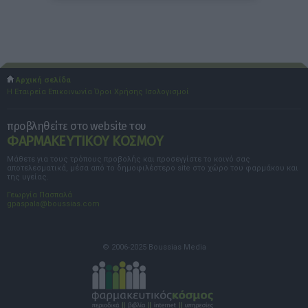
Αρχική σελίδα
Η Εταιρεία
Επικοινωνία
Όροι Χρήσης
Ισολογισμοί
προβληθείτε στο website του
ΦΑΡΜΑΚΕΥΤΙΚΟΥ ΚΟΣΜΟΥ
Μάθετε για τους τρόπους προβολής και προσεγγίστε το κοινό σας
αποτελεσματικά, μέσα από το δημοφιλέστερο site στο χώρο του φαρμάκου και
της υγείας.
Γεωργία Πασπαλά
gpaspala@boussias.com
© 2006-2025 Boussias Media