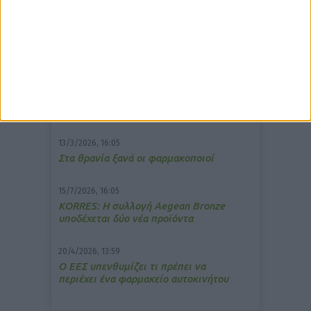
δημοφιλέστερα άρθρα
7/4/2026, 17:25
Memotin: Αποτελεσματικό στην
ανακούφιση από τις εμβοές
13/3/2026, 16:05
Στα θρανία ξανά οι φαρμακοποιοί
15/7/2026, 16:05
ΚΟRRES: Η συλλογή Aegean Bronze
υποδέχεται δύο νέα προϊόντα
20/4/2026, 13:59
Ο ΕΕΣ υπενθυμίζει τι πρέπει να
περιέχει ένα φαρμακείο αυτοκινήτου