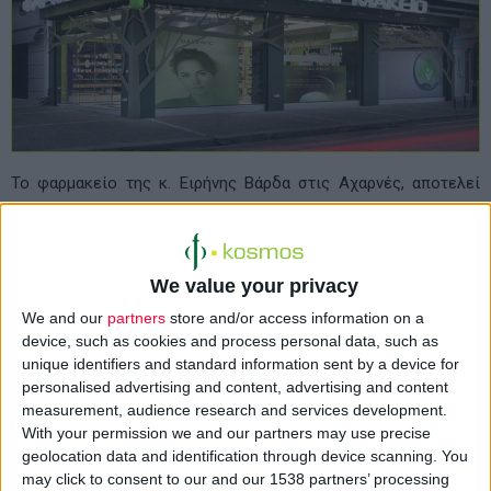
Το φαρμακείο της κ. Ειρήνης Βάρδα στις Αχαρνές, αποτελεί
αναμφίβολα ένα από τα πιο ιδιαίτερα δημιουργήματα της
QPROJECT.
We value your privacy
Ένα σύμπλεγμα από μεταλλικά δέντρα στην εξωτερική όψη του,
We and our
partners
store and/or access information on a
χαρακτηρίζουν το φαρμακείο ως κομβικό σημείο Yγείας,
device, such as cookies and process personal data, such as
Δύναμης και Γνώσης, συμβολισμούς που προσδίδει το
unique identifiers and standard information sent by a device for
«ΔΕΝΤΡΟ» ως στοιχείο της φύσης.
personalised advertising and content, advertising and content
measurement, audience research and services development.
With your permission we and our partners may use precise
Είναι κατασκευασμένα από laser-cut λαμαρίνα, ένα υλικό που
geolocation data and identification through device scanning. You
μπορεί να καλύψει ακόμα και τις πιο ιδιαίτερες σχεδιαστικές
may click to consent to our and our 1538 partners’ processing