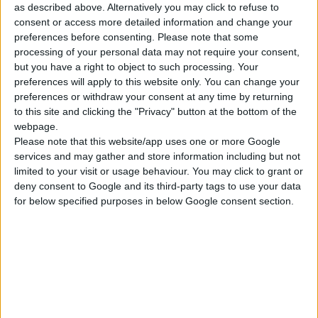
ιδέες.
as described above. Alternatively you may click to refuse to
consent or access more detailed information and change your
preferences before consenting.
Please note that some
processing of your personal data may not require your consent,
but you have a right to object to such processing. Your
preferences will apply to this website only. You can change your
preferences or withdraw your consent at any time by returning
to this site and clicking the "Privacy" button at the bottom of the
webpage.
Please note that this website/app uses one or more Google
services and may gather and store information including but not
limited to your visit or usage behaviour. You may click to grant or
deny consent to Google and its third-party tags to use your data
Το μοτίβο του «δέντρου» αναπαράγεται και στο εσωτερικό του
for below specified purposes in below Google consent section.
καταστήματος και συγκεκριμένα στην οροφή, περιμετρικά
στους τοίχους και στα έπιπλα.