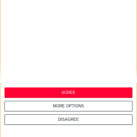
Διαβάστε επίσης
29/7/2026 4:13:55 μμ
Φ.Σ. Ηρακλείου & Ρεθύμνου: Σχεδιάζουν κοινές δράσεις με
συλλόγους ασθενών
Θα ξεκινήσουν με την ορθή διαχείριση των οικιακών φαρμάκων
AGREE
28/7/2026 4:21:24 μμ
MORE OPTIONS
Ντροπή για τη χώρα οι ελλείψεις φαρμάκων στις τουριστικές
περιοχές
DISAGREE
Ειδική διαχείριση ζητά ο Κ. Βαρδιάμπασης