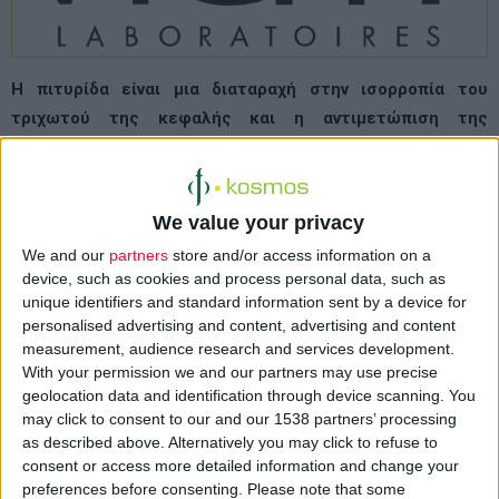
Η πιτυρίδα είναι μια διαταραχή στην ισορροπία του
τριχωτού της κεφαλής και η αντιμετώπιση της
παραμένει συχνά πολύπλοκη
. Πρόσφατες επιστημονικές
μελέτες έχουν αποδείξει ότι το στρες, το περιβάλλον, οι
αλλαγές των εποχών, η ρύπανση και ο τρόπος ζωής,
We value your privacy
συνδέονται με τη σειρά τους με τη δημιουργία και την
We and our
partners
store and/or access information on a
επανεμφάνιση της πιτυρίδας.
device, such as cookies and process personal data, such as
unique identifiers and standard information sent by a device for
personalised advertising and content, advertising and content
measurement, audience research and services development.
Η λύση βρίσκεται στο μικροβίωμα.
With your permission we and our partners may use precise
geolocation data and identification through device scanning. You
may click to consent to our and our 1538 partners’ processing
Μία νέα σημαντική ανακάλυψη έρχεται να λύσει το πρόβλημα
as described above. Alternatively you may click to refuse to
που ταλαιπωρεί άντρες και γυναίκες. Διευρύνοντας το πεδίο
consent or access more detailed information and change your
ανάλυσης πέρα από τις ήδη γνωστές αιτίες της πιτυρίδας, τα
preferences before consenting.
Please note that some