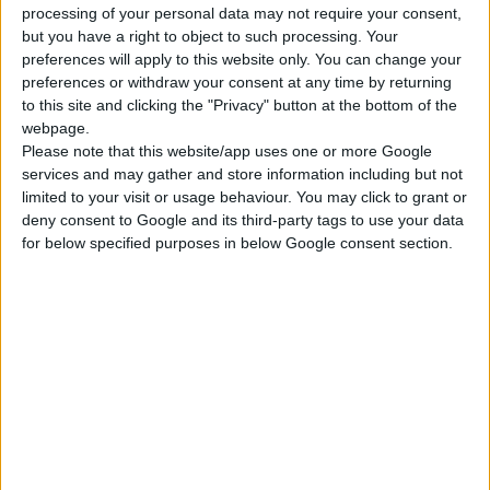
processing of your personal data may not require your consent,
εργαστήρια της VICHY σε συνεργασία με το ινστιτούτο Παστέρ
but you have a right to object to such processing. Your
στο Παρίσι, ανέδειξαν ένα εντελώς νέο πεδίο γνώσης και
preferences will apply to this website only. You can change your
κατανόησης της πιτυρίδας: το μικροβίωμα του τριχωτού της
preferences or withdraw your consent at any time by returning
κεφαλής.
to this site and clicking the "Privacy" button at the bottom of the
webpage.
Please note that this website/app uses one or more Google
Οι πρόσφατες ανακαλύψεις έγιναν αντικείμενο 3
services and may gather and store information including but not
επιστημονικών δημοσιεύσεων, που απέδειξαν ότι η πιτυρίδα
limited to your visit or usage behaviour. You may click to grant or
συνδέεται άμεσα με μία διαταραχή της ισορροπίας του
deny consent to Google and its third-party tags to use your data
for below specified purposes in below Google consent section.
μικροβιώματος.
Η VICHY παρουσιάζει τη νέα γενιά καινοτόμων αγωγών Dercos
που βασίζεται στις πρόσφατες επιστημονικές έρευνες και
αποδεδειγμένα αποκαθιστά την ισορροπία στο μικροβίωμα του
τριχωτού της κεφαλής – ακόμα και σε ακραίες συνθήκες -
απομακρύνοντας την πιτυρίδα, δρώντας ενάντια στην
επανεμφάνισή της και προσφέροντας μοναδική καλλυντική
ευχαρίστηση.