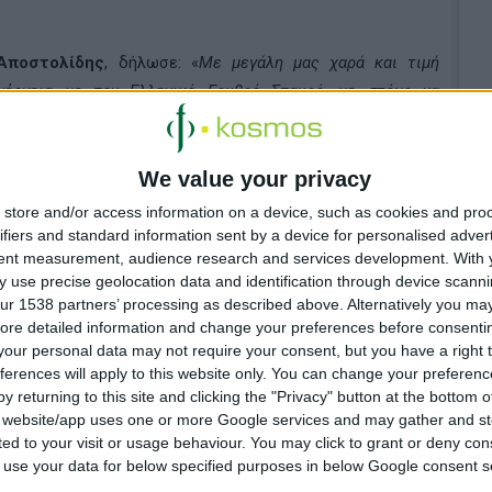
Αποστολίδης
, δήλωσε: «
Με μεγάλη μας χαρά και τιμή
νέργεια με τον Ελληνικό Ερυθρό Σταυρό, με στόχο να
ς σε όλη την Ελλάδα. Η πρωτοβουλία μας «προΣfΕΕρουμε»
Η προτεραιότητά μας είναι τα παιδιά, αλλά οραματιζόμαστε
We value your privacy
πολίτη μας που το έχει ανάγκη, σε όλες τις απομακρυσμένες
άμματος αποδεικνύουμε ότι οι εταιρίες μέλη μας, είναι
store and/or access information on a device, such as cookies and pro
ινωνικού κράτους, παρέχοντας τη στήριξη που χρειάζονται
ifiers and standard information sent by a device for personalised adver
tent measurement, audience research and services development.
With 
λή μας, είναι να είμαστε δίπλα σε εκείνους που μας έχουν
 use precise geolocation data and identification through device scanni
ur 1538 partners’ processing as described above. Alternatively you may 
ore detailed information and change your preferences before consenti
our personal data may not require your consent, but you have a right t
ferences will apply to this website only. You can change your preferen
y returning to this site and clicking the "Privacy" button at the bottom
s website/app uses one or more Google services and may gather and st
ited to your visit or usage behaviour. You may click to grant or deny c
 to use your data for below specified purposes in below Google consent s