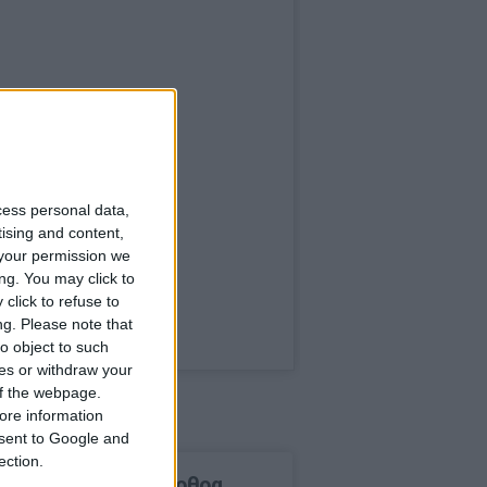
cess personal data,
tising and content,
your permission we
ng. You may click to
click to refuse to
ng.
Please note that
o object to such
ces or withdraw your
 of the webpage.
ore information
onsent to Google and
ection.
δημοφιλέστερα άρθρα