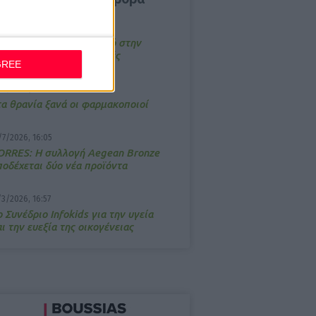
4/2026, 17:25
emotin: Αποτελεσματικό στην
νακούφιση από τις εμβοές
GREE
/3/2026, 16:05
τα θρανία ξανά οι φαρμακοποιοί
/7/2026, 16:05
ΟRRES: Η συλλογή Aegean Bronze
ποδέχεται δύο νέα προϊόντα
/3/2026, 16:57
 Συνέδριο Infokids για την υγεία
ι την ευεξία της οικογένειας