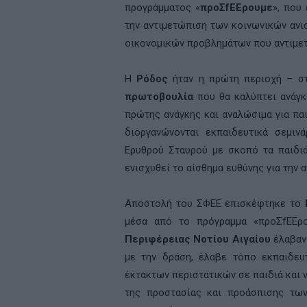
προγράμματος «
προΣ
f
ΕΕρουμε
», που
την αντιμετώπιση των κοινωνικών ανι
οικονομικών προβλημάτων που αντιμετ
Η
Ρόδος
ήταν η πρώτη περιοχή – στ
πρωτοβουλία
που θα καλύπτει ανάγκε
πρώτης ανάγκης και αναλώσιμα για πα
διοργανώνονται εκπαιδευτικά σεμιν
Ερυθρού Σταυρού με σκοπό τα παιδιά
ενισχυθεί το αίσθημα ευθύνης για την α
Αποστολή του ΣΦΕΕ επισκέφτηκε το
Κ
μέσα από το πρόγραμμα «προΣfΕΕ
Περιφέρειας Νοτίου Αιγαίου
έλαβαν
με την δράση, έλαβε τόπο εκπαιδευ
έκτακτων περιστατικών σε παιδιά και 
της προστασίας και προάσπισης των