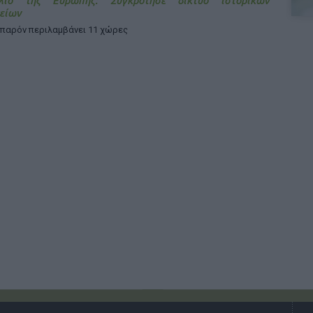
λιο της Ευρώπης: Συγκρότησε δίκτυο ιστορικών
είων
 παρόν περιλαμβάνει 11 χώρες