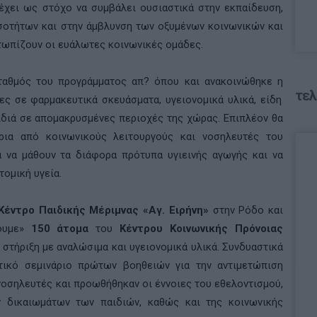
 έχει ως στόχο να συμβάλει ουσιαστικά στην εκπαίδευση,
σοτήτων και στην άμβλυνση των οξυμένων κοινωνικών και
ωπίζουν οι ευάλωτες κοινωνικές ομάδες.
αθμός του προγράμματος απ? όπου και ανακοινώθηκε η
τελ
ς σε φαρμακευτικά σκευάσματα, υγειονομικά υλικά, είδη
ιδιά σε απομακρυσμένες περιοχές της χώρας. Επιπλέον θα
άρια από κοινωνικούς λειτουργούς και νοσηλευτές του
 να μάθουν τα διάφορα πρότυπα υγιεινής αγωγής και να
τομική υγεία.
έντρο Παιδικής Μέριμνας «Αγ. Ειρήνη»
στην Ρόδο και
ρουμε»
150 άτομα
του
Κέντρου Κοινωνικής Πρόνοιας
 στήριξη με αναλώσιμα και υγειονομικά υλικά. Συνδυαστικά
τικό σεμινάριο πρώτων βοηθειών για την αντιμετώπιση
νοσηλευτές και προωθήθηκαν οι έννοιες του εθελοντισμού,
 δικαιωμάτων των παιδιών, καθώς και της κοινωνικής