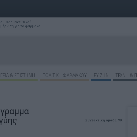
 του Φαρμακευτικού
νημέρωση για το φάρμακο
ΓΕΙΑ & ΕΠΙΣΤΗΜΗ
ΠΟΛΙΤΙΚΗ ΦΑΡΜΑΚΟΥ
ΕΥ ΖΗΝ
ΤΕΧΝΗ & 
όγραμμα
γύης
Συντακτική ομάδα ΦΚ