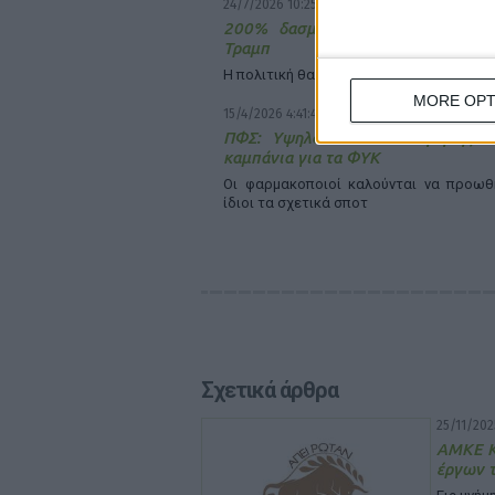
24/7/2026 10:25:34 πμ
200% δασμούς στα γενόσημα αν
Τραμπ
Η πολιτική θα ξεκινήσει το 2028
MORE OPT
15/4/2026 4:41:48 μμ
ΠΦΣ: Υψηλά επίπεδα απήχησης σ
καμπάνια για τα ΦΥΚ
Οι φαρμακοποιοί καλούνται να προωθ
ίδιοι τα σχετικά σποτ
Σχετικά άρθρα
25/11/202
ΑΜΚΕ Κλ
έργων 