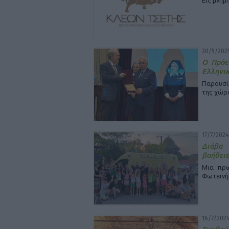
Εις μνή
30/5/2025
Ο Πρόε
Ελληνικ
Παρουσί
της χώρ
17/7/2024
Διάβα 
βοήθειε
Μια πρω
Φωτεινή
16/7/2024