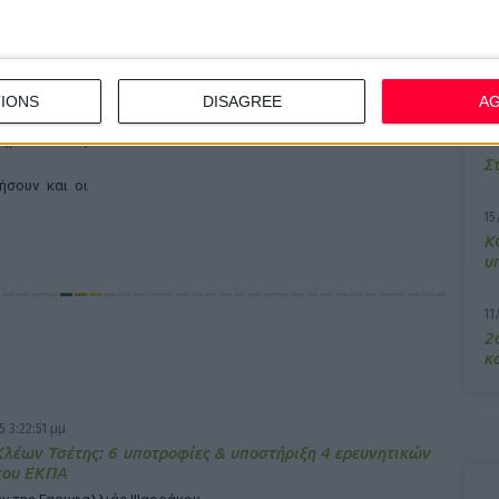
ακοίνωσε ο
7/
M
α
IONS
DISAGREE
A
ημειώνει η
13
Σ
ήσουν και οι
15
Κ
υ
11
2ο
κα
5 3:22:51 μμ
έων Τσέτης: 6 υποτροφίες & υποστήριξη 4 ερευνητικών
του ΕΚΠΑ