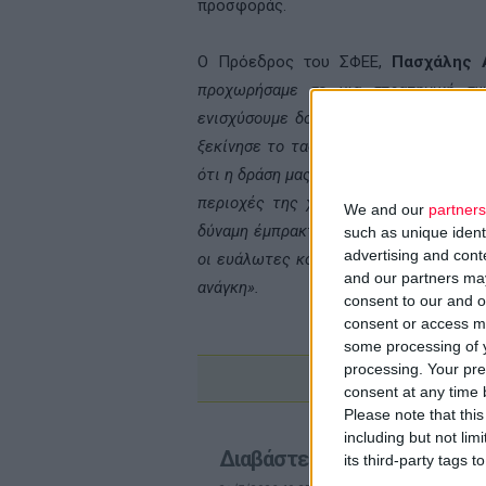
προσφοράς.
Ο Πρόεδρος του ΣΦΕΕ,
Πασχάλης 
προχωρήσαμε σε μια στρατηγική συ
ενισχύσουμε δομές με ευπαθείς ομάδε
ξεκίνησε το ταξίδι της από τη Ρόδο. 
ότι η δράση μας θα φτάσει σε κάθε συμ
περιοχές της χώρας. Μέσω του προγρ
We and our
partners
δύναμη έμπρακτης υποστήριξης του κο
such as unique ident
advertising and con
οι ευάλωτες κοινωνικά ομάδες. Αποστο
and our partners may
ανάγκη».
consent to our and o
consent or access m
some processing of y
processing. Your pre
consent at any time b
Please note that thi
including but not lim
Διαβάστε επίσης
its third-party tags