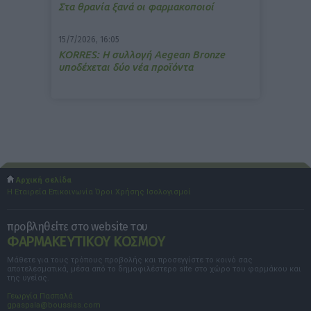
Στα θρανία ξανά οι φαρμακοποιοί
15/7/2026, 16:05
ΚΟRRES: Η συλλογή Aegean Bronze
υποδέχεται δύο νέα προϊόντα
Αρχική σελίδα
Η Εταιρεία
Επικοινωνία
Όροι Χρήσης
Ισολογισμοί
προβληθείτε στο website του
ΦΑΡΜΑΚΕΥΤΙΚΟΥ ΚΟΣΜΟΥ
Μάθετε για τους τρόπους προβολής και προσεγγίστε το κοινό σας
αποτελεσματικά, μέσα από το δημοφιλέστερο site στο χώρο του φαρμάκου και
της υγείας.
Γεωργία Πασπαλά
gpaspala@boussias.com