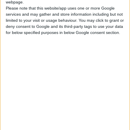
webpage.
ανέλυσε διεξοδικά τη διαδικασία ανάπτυξης, αξιολόγησης,
Please note that this website/app uses one or more Google
κλινικών μελετών, παραγωγής, ποιοτικού ελέγχου, τις
services and may gather and store information including but not
εγκριτικές διαδικασίες και το κόστος παραγωγής ενός
limited to your visit or usage behaviour. You may click to grant or
deny consent to Google and its third-party tags to use your data
φαρμάκου που παράγεται από την Ελληνική
for below specified purposes in below Google consent section.
φαρμακοβιομηχανία. Και τόνισε ότι τα Ελληνικά καρδιολογικά
φάρμακα χαρακτηρίζονται από την ποιότητα και την
αποτελεσματικότητά τους, για αυτό και έχουν κατακτήσει
διαχρονικά την εμπιστοσύνη γιατρών και ασθενών,
προσφέροντας παράλληλα, σημαντικές εξοικονομήσεις στο
σύστημα υγείας.
Ο
πρόεδρος της ΠΕΦ
ανέδειξε επίσης τις αντινομίες της
ισχύουσας φαρμακευτικής πολιτικής που καθηλώνει την
κατανάλωση του Ελληνικού φαρμάκου σε επίπεδα μικρότερα
του 20%, σε μια αγορά που κυριαρχείται –σε περίοδο κρίσης-
από τις εισαγωγές. Ειδικότερα φώτισε με στοιχεία και
πίνακες το ρόλο της υποκατάστασης των παλαιών