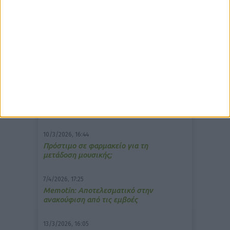
δημοφιλέστερα άρθρα
10/3/2026, 16:44
Πρόστιμο σε φαρμακείο για τη
μετάδοση μουσικής;
7/4/2026, 17:25
Memotin: Αποτελεσματικό στην
ανακούφιση από τις εμβοές
13/3/2026, 16:05