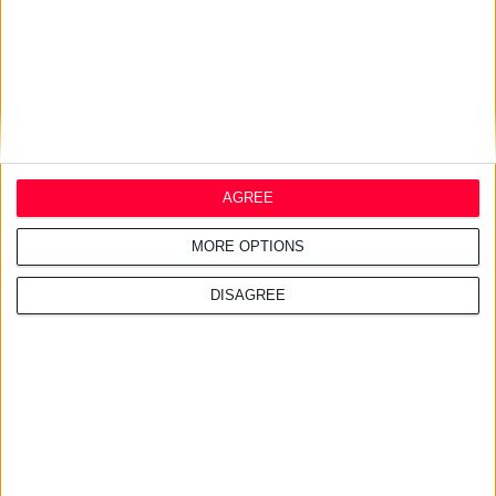
27/7/2026 3:48:25 μμ
Haleon: Νέα καμπάνια για το
Panadol προωθεί την
επιστημονική καθοδήγηση
AGREE
24/7/2026 1:44:19 μμ
MORE OPTIONS
AstraZeneca Ελλάδας &
Κύπρου: Ο Σταύρος Ντογιάκος
αναλαμβάνει πρόεδρος και
DISAGREE
CEO
24/7/2026 1:41:29 μμ
Opella: Μεγάλη επένδυση $70
εκατ. στα προβιοτικά