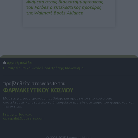
Ανάμεσα στους δισεκατομμυριούχους
του Forbes o εκτελεστικός πρόεδρος
της Walmart Boots Alliance
Αρχική σελίδα
Η Εταιρεία
Επικοινωνία
Όροι Χρήσης
Ισολογισμοί
προβληθείτε στο website του
ΦΑΡΜΑΚΕΥΤΙΚΟΥ ΚΟΣΜΟΥ
Μάθετε για τους τρόπους προβολής και προσεγγίστε το κοινό σας
αποτελεσματικά, μέσα από το δημοφιλέστερο site στο χώρο του φαρμάκου και
της υγείας.
Γεωργία Πασπαλά
gpaspala@boussias.com
© 2006-2025 Boussias Media