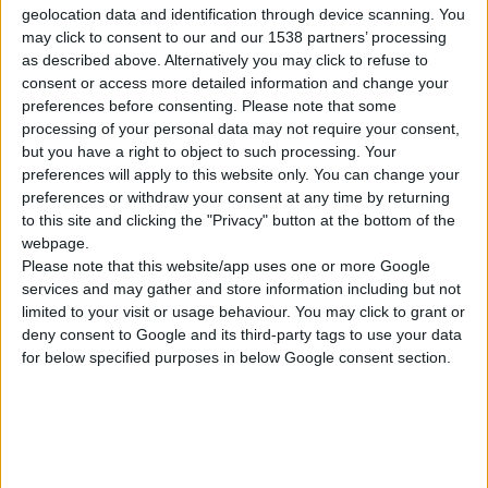
Equisetum arvense, Soya.
geolocation data and identification through device scanning. You
may click to consent to our and our 1538 partners’ processing
as described above. Alternatively you may click to refuse to
Τοπική
εφαρμογή
consent or access more detailed information and change your
preferences before consenting.
Please note that some
Λούσιμο
με
Saponaria officinalis (Soapwort)
ή Y
ucca bacata
processing of your personal data may not require your consent,
(Yucca).
Τεμαχίζονται 2 κουταλάκια του γλυκού ξηρά ή 1
but you have a right to object to such processing. Your
κουταλάκι φρέσκα φύλλα ή ρίζα. Τοποθετούνται σε ένα
preferences will apply to this website only. You can change your
preferences or withdraw your consent at any time by returning
φλιτζάνι με ζεστό νερό και ανακατεύονται μέχρι να
to this site and clicking the "Privacy" button at the bottom of the
σχηματισθεί αφρός. Αφού διηθηθούν, γίνεται μασάζ στο
webpage.
τριχωτό.
Please note that this website/app uses one or more Google
services and may gather and store information including but not
Η Aloe Vera έχει ενυδατική δράση και παρέχει θρεπτικά
limited to your visit or usage behaviour. You may click to grant or
συστατικά. Μπορεί να χρησιμοποιηθεί σε shampoo και
deny consent to Google and its third-party tags to use your data
conditioner.
for below specified purposes in below Google consent section.
Το λάδι της Jojoba έχει χρησιμοποιηθεί για αιώνες από
τους Ινδιάνους του Μεξικό για υγιές τριχωτό. Σήμερα
συνδυάζεται με Evening Primrose και βιταμίνη Ε για
καλύτερο αποτέλεσμα.