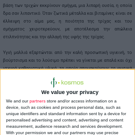
βάση των τριχών εκκρίνουν σμήγμα, μια λιπαρή ουσία, η οποία
δρα σαν λιπαντικό. Όταν ζωτικά μέταλλα και βιταμίνες είναι σε
έλλειψη στο αίμα μας, η ποιότητα της τρίχας και του
σμήγματος χειροτερεύουν, με αποτέλεσμα την απώλεια
στιλπνότητας και την αλλαγή της υφής της τρίχας.
Υγιή μαλλιά εξαρτώνται από την καλή προσωπική υγιεινή, το
βούρτσισμα και το λούσιμο πρέπει να γίνεται με απαλά και όχι
ισχυρά καθαριστικά υλικά, τα οποία απομακρύνουν τα φυσικά
έλαια από το τριχωτό και προκαλούν φθορές.
Μια επαρκής ημερήσια λήψη βασικών λιπαρών οξέων
εξασφαλίζεται με τα επονομαζόμενα «χρυσά έλαια», όπως το
We value your privacy
ηλιέλαιο, αραβοσιτέλαιο κ.τ.λ. που μπορεί να συμπληρωθεί με
We and our
partners
store and/or access information on a
Evening Primrose oil caps.
device, such as cookies and process personal data, such as
unique identifiers and standard information sent by a device for
personalised advertising and content, advertising and content
Εσωτερική
λήψη
measurement, audience research and services development.
Bambousa arundinacea, Urtica spp. tea, Medicago sativa,
With your permission we and our partners may use precise