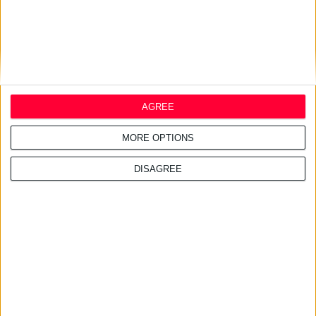
Tinct. Cantharides 15 ml
Έλαιο jojoba 120 ml
Ανακινείται καλά πριν από κάθε χρήση.
Oily lotion
Ίσα μέρη ελαιόλαδου και αιθέριου ελαίου ευκαλύπτου.
AGREE
MORE OPTIONS
Bay Rhum Lotion
Δαφνέλαιο 50 σταγόνες
DISAGREE
Ελαιόλαδο 15 ml
Ρούμι 120 ml
Ανακινείται καλά πριν από κάθε χρήση.
Αιθέριο λάδι Rosemary
Μασάζ στις ρίζες των τριχών.
Russian traditional