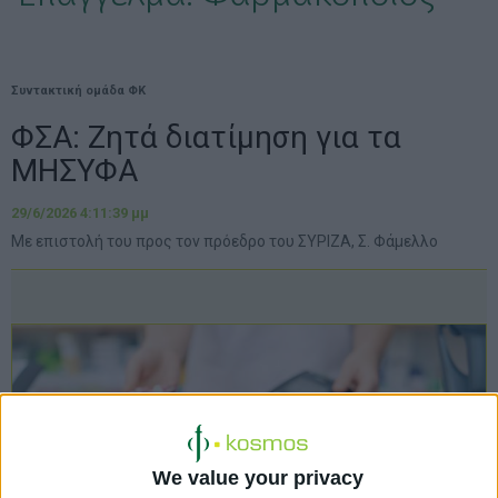
Συντακτική ομάδα ΦΚ
ΦΣΑ: Ζητά διατίμηση για τα
ΜΗΣΥΦΑ
29/6/2026 4:11:39 μμ
Με επιστολή του προς τον πρόεδρο του ΣΥΡΙΖΑ, Σ. Φάμελλο
We value your privacy