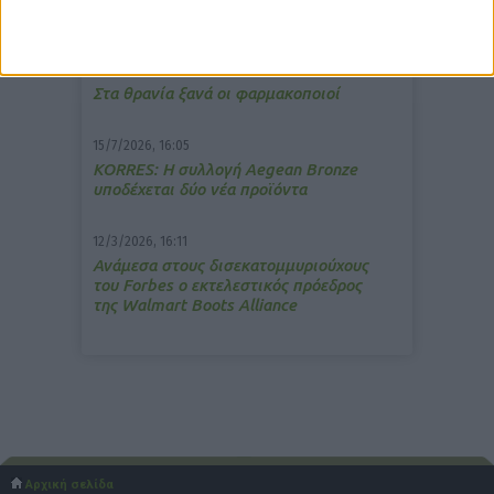
ανακούφιση από τις εμβοές
13/3/2026, 16:05
Στα θρανία ξανά οι φαρμακοποιοί
15/7/2026, 16:05
ΚΟRRES: Η συλλογή Aegean Bronze
υποδέχεται δύο νέα προϊόντα
12/3/2026, 16:11
Ανάμεσα στους δισεκατομμυριούχους
του Forbes o εκτελεστικός πρόεδρος
της Walmart Boots Alliance
Αρχική σελίδα