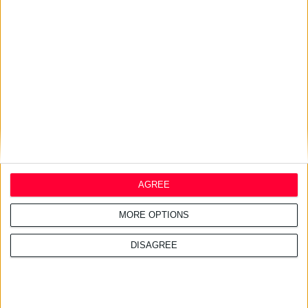
27/7/2026 3:54:33 μμ
Δωρεάν εφαρμογή για τα
εφημερεύοντα φαρμακεία
AGREE
MORE OPTIONS
DISAGREE