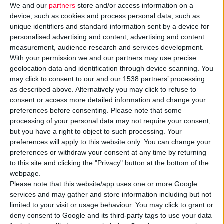
We and our
partners
store and/or access information on a
device, such as cookies and process personal data, such as
unique identifiers and standard information sent by a device for
personalised advertising and content, advertising and content
measurement, audience research and services development.
Η διοίκηση του
Φ.Σ. Αττικής
, ακολουθώντας το παράδειγμα
With your permission we and our partners may use precise
geolocation data and identification through device scanning. You
τόσο του ΠΦΣ όσο και άλλων συλλόγων, «καυτηριάζει» (όπως
may click to consent to our and our 1538 partners’ processing
αναφέρει) την επερώτηση των βουλευτών του
ΣΥΡΙΖΑ
σχετικά
as described above. Alternatively you may click to refuse to
με την απελευθέρωση της διάθεσης των
ΜΗΣΥΦΑ
σε κανάλια
consent or access more detailed information and change your
εκτός φυσικού καταστήματος φαρμακείου με στόχο τη μείωση
preferences before consenting.
Please note that some
των τιμών.
processing of your personal data may not require your consent,
but you have a right to object to such processing. Your
preferences will apply to this website only. You can change your
Σε επιστολή προς τον πρόεδρο,
Σ. Φάμελλο
, ο Φ.Σ. Αττικής
preferences or withdraw your consent at any time by returning
αναφέρει ότι το περιεχόμενο της πρότασης «διαθέτει
to this site and clicking the "Privacy" button at the bottom of the
χαρακτηριστικά καπιταλιστικού φιλελευθερισμού και δεν
webpage.
Please note that this website/app uses one or more Google
συνάδει με τον αυτοπροσδιορισμό του ΣΥΡΙΖΑ ΠΣ ως
services and may gather and store information including but not
αριστερό κόμμα και δεν υπηρετεί τη δημόσια υγεία ούτε τον
limited to your visit or usage behaviour. You may click to grant or
φορολογούμενο πολίτη, αλλά εξυπηρετεί μόνο επιχειρηματικά
deny consent to Google and its third-party tags to use your data