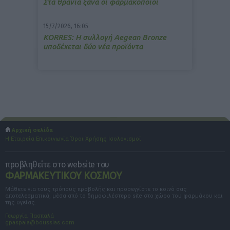
Στα θρανία ξανά οι φαρμακοποιοί
15/7/2026, 16:05
ΚΟRRES: Η συλλογή Aegean Bronze
υποδέχεται δύο νέα προϊόντα
Αρχική σελίδα
Η Εταιρεία
Επικοινωνία
Όροι Χρήσης
Ισολογισμοί
προβληθείτε στο website του
ΦΑΡΜΑΚΕΥΤΙΚΟΥ ΚΟΣΜΟΥ
Μάθετε για τους τρόπους προβολής και προσεγγίστε το κοινό σας
αποτελεσματικά, μέσα από το δημοφιλέστερο site στο χώρο του φαρμάκου και
της υγείας.
Γεωργία Πασπαλά
gpaspala@boussias.com