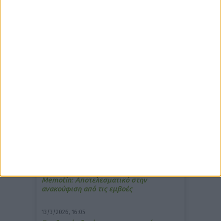
δημοφιλέστερα άρθρα
10/3/2026, 16:44
Πρόστιμο σε φαρμακείο για τη
μετάδοση μουσικής;
7/4/2026, 17:25
Memotin: Αποτελεσματικό στην
ανακούφιση από τις εμβοές
13/3/2026, 16:05