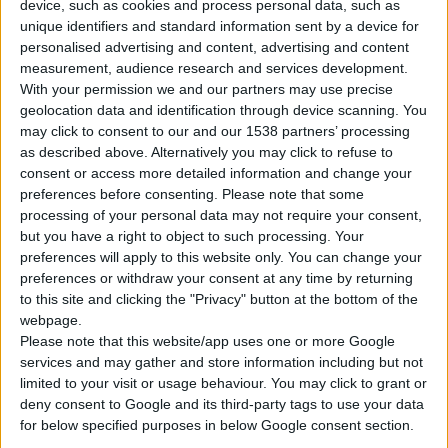
device, such as cookies and process personal data, such as
unique identifiers and standard information sent by a device for
personalised advertising and content, advertising and content
measurement, audience research and services development.
With your permission we and our partners may use precise
geolocation data and identification through device scanning. You
may click to consent to our and our 1538 partners’ processing
as described above. Alternatively you may click to refuse to
consent or access more detailed information and change your
preferences before consenting.
Please note that some
Η λήψη
φολικού οξέος
και
πολυβιταμινών
πριν αλλά και
processing of your personal data may not require your consent,
κατά τη διάρκεια της εγκυμοσύνης σχετίστηκε με
μικρότερη
but you have a right to object to such processing. Your
πιθανότητα εμφάνισης αυτισμού στο παιδιά,
σε σύγκριση
preferences will apply to this website only. You can change your
preferences or withdraw your consent at any time by returning
με τη μη λήψη αυτών των συμπληρωμάτων.
to this site and clicking the "Privacy" button at the bottom of the
webpage.
Η σχετική έρευνα, που δημοσιεύτηκε στο
JAMA
Psychiatry
,
Please note that this website/app uses one or more Google
μελέτησε στοιχεία για 45.300 παιδιά στο Ισραήλ που
services and may gather and store information including but not
limited to your visit or usage behaviour. You may click to grant or
γεννήθηκαν μεταξύ των ετών 2003-2007, από τα οποία 572
deny consent to Google and its third-party tags to use your data
(1,3%) διαγνώστηκαν με διαταραχή αυτιστικού φάσματος.
for below specified purposes in below Google consent section.