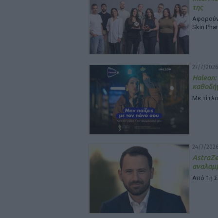
της
Αφορούν 
Skin Pha
27/7/2026
Haleon:
καθοδή
Με τίτλο
24/7/2026
Astra
αναλαμβ
Από 1η 