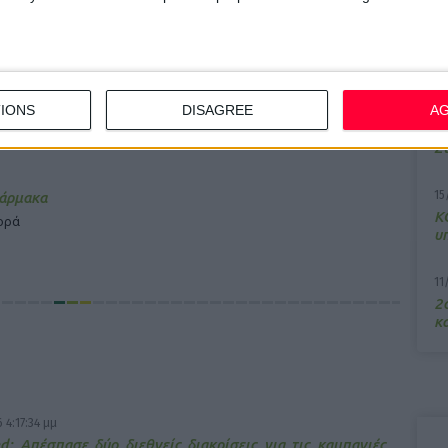
7/
M
α
ας και της
IONS
DISAGREE
A
 κοινωνικής
13
Σ
15
φάρμακα
Κ
γορά
υ
11
2ο
κα
 4:17:34 μμ
d: Απέσπασε δύο διεθνείς διακρίσεις για τις καμπανιές