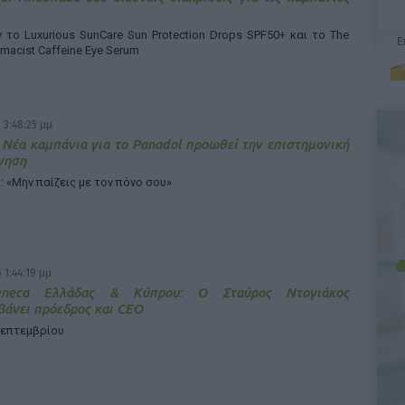
το Luxurious SunCare Sun Protection Drops SPF50+ και το The
rmacist Caffeine Eye Serum
 3:48:25 μμ
 Νέα καμπάνια για το Panadol προωθεί την επιστημονική
γηση
: «Μην παίζεις με τον πόνο σου»
 1:44:19 μμ
Zeneca Ελλάδας & Κύπρου: Ο Σταύρος Ντογιάκος
άνει πρόεδρος και CEO
Σεπτεμβρίου