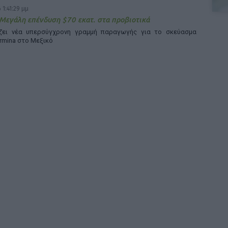
 1:41:29 μμ
 Μεγάλη επένδυση $70 εκατ. στα προβιοτικά
άζει νέα υπερσύγχρονη γραμμή παραγωγής για το σκεύασμα
rmina στο Μεξικό