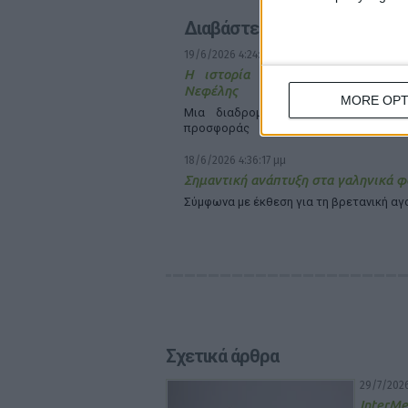
Διαβάστε επίσης
19/6/2026 4:24:08 μμ
Η ιστορία της Χρύσας, της Ίριδ
Νεφέλης
MORE OPT
Μια διαδρομή δύναμης, αγάπης και
προσφοράς
18/6/2026 4:36:17 μμ
Σημαντική ανάπτυξη στα γαληνικά 
Σύμφωνα με έκθεση για τη βρετανική α
Σχετικά άρθρα
29/7/2026
InterMe