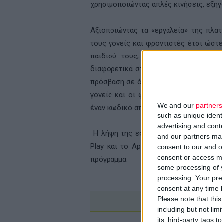
χρησιμοποιώντας απλές κινήσεις, εξηγ
Αξιοποιώντας τα «εργαλεία» της πλα
τους γονείς και φροντιστές έτσι ώστ
παιδιού τους, μέσα από
ασκήσεις
μ
διαφορετικά στάδια της βρεφικής και
πρόσβαση σε όλα τα προγράμματα του
γονείς και οι φροντιστές θα έχουν 
We and our
partners
έναν κωδικό από τον φυσικοθεραπευτή
such as unique ident
advertising and con
Η λήψη της εφαρμογής για τους γονεί
and our partners may
Play και το Apple App Store, επιτρέ
consent to our and o
consent or access m
πρόγραμμα.
some processing of y
processing. Your pre
consent at any time b
Please note that thi
including but not lim
its third-party tags