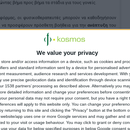
ώντας βήμα προς βήμα τα στάδια για τους γονείς.
τφόρμας, οι φυσικοθεραπευτές μπορούν να καθοδηγήσουν
ε να προσφέρουν πρόσθετη βοήθεια για την
ανάπτυξη
του
ε πραγματικά βίντεο ασθενών και ενημέρωση για τα
 παιδικής ηλικίας. Οι φυσικοθεραπευτές μπορούν να έχουν
 ασθενούς, μέσω της πύλης
www.flexterity.com
. Επιπλέον, οι
We value your privacy
πρόσβαση στον ατομικό λογαριασμό τους χρησιμοποιώντας
store and/or access information on a device, such as cookies and pro
 τους, αφού εισέλθουν στην εφαρμογή.
ifiers and standard information sent by a device for personalised adver
tent measurement, audience research and services development.
With 
ς και τους φροντιστές είναι δυνατή μέσα από το Google
 use precise geolocation data and identification through device scanni
ποντάς τους να έχουν πρόσβαση στο εξατομικευμένο τους
ur 1538 partners’ processing as described above. Alternatively you may 
ore detailed information and change your preferences before consenti
our personal data may not require your consent, but you have a right t
ferences will apply to this website only. You can change your preferen
y returning to this site and clicking the "Privacy" button at the bottom
s website/app uses one or more Google services and may gather and st
ited to your visit or usage behaviour. You may click to grant or deny c
 to use your data for below specified purposes in below Google consent s