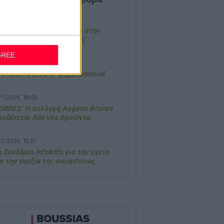
4/2026, 17:25
emotin: Αποτελεσματικό στην
νακούφιση από τις εμβοές
GREE
/3/2026, 16:05
τα θρανία ξανά οι φαρμακοποιοί
/7/2026, 16:05
ΟRRES: Η συλλογή Aegean Bronze
ποδέχεται δύο νέα προϊόντα
/3/2026, 16:57
 Συνέδριο Infokids για την υγεία
ι την ευεξία της οικογένειας