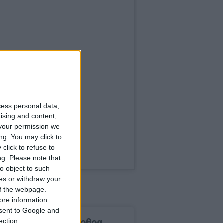
cess personal data,
tising and content,
your permission we
ng. You may click to
click to refuse to
ng.
Please note that
o object to such
ces or withdraw your
 of the webpage.
ore information
onsent to Google and
δημοφιλέστερα άρθρα
ection.