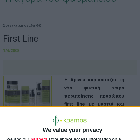
Συντακτική ομάδα ΦΚ
First Line
1/4/2008
Η Apivita παρουσιάζει τη
νέα φυσική σειρά
περιποίησης προσώπου
first line µε µυρτιά και
γιασεµί για την πρόληψη
και αντιµετώπιση των
πρώτων ρυτίδων και
We value your privacy
γραµµών έκφρασης.
We and our
partners
store and/or access information on a