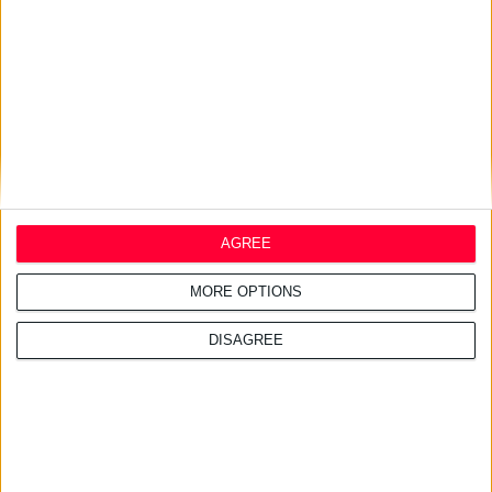
17/7/2026 4:21:14 μμ
Η ELPEN φέρνει τη σειρά
ilon® στην ελληνική αγορά
AGREE
MORE OPTIONS
DISAGREE