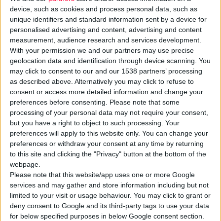
Η σειρά περιλαµβάνει:
device, such as cookies and process personal data, such as
unique identifiers and standard information sent by a device for
•
κρέµα ηµέρας - SPF 15
personalised advertising and content, advertising and content
(83% φυσική σύνθεση):
measurement, audience research and services development.
Προσφέρει ισχυρή
With your permission we and our partners may use precise
αντιοξειδωτική προστασία,
geolocation data and identification through device scanning. You
είναι πλούσια σε φυτικούς
may click to consent to our and our 1538 partners’ processing
as described above. Alternatively you may click to refuse to
ενυδατικούς παράγοντες
consent or access more detailed information and change your
και προφυλάσσει την
preferences before consenting.
Please note that some
επιδερµίδα από τη UVA και
processing of your personal data may not require your consent,
UVB ακτινοβολία,
but you have a right to object to such processing. Your
preferences will apply to this website only. You can change your
προστατεύοντας από τη
preferences or withdraw your consent at any time by returning
φωτογήρανση. (Λ.Τ.: 32 €).
to this site and clicking the "Privacy" button at the bottom of the
•
κρέµα µατιών - SPF 15
webpage.
(90% φυσική σύνθεση):
Please note that this website/app uses one or more Google
services and may gather and store information including but not
Μειώνει ορατά τους
limited to your visit or usage behaviour. You may click to grant or
µαύρους κύκλους και
deny consent to Google and its third-party tags to use your data
απαλύνει τα σηµάδια
for below specified purposes in below Google consent section.