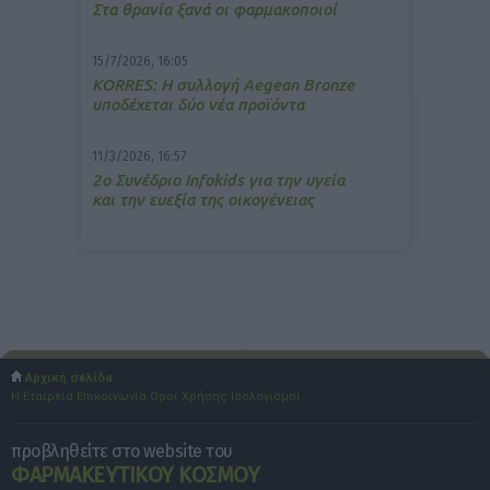
Στα θρανία ξανά οι φαρμακοποιοί
15/7/2026, 16:05
ΚΟRRES: Η συλλογή Aegean Bronze
υποδέχεται δύο νέα προϊόντα
11/3/2026, 16:57
2ο Συνέδριο Infokids για την υγεία
και την ευεξία της οικογένειας
Αρχική σελίδα
Η Εταιρεία
Επικοινωνία
Όροι Χρήσης
Ισολογισμοί
προβληθείτε στο website του
ΦΑΡΜΑΚΕΥΤΙΚΟΥ ΚΟΣΜΟΥ