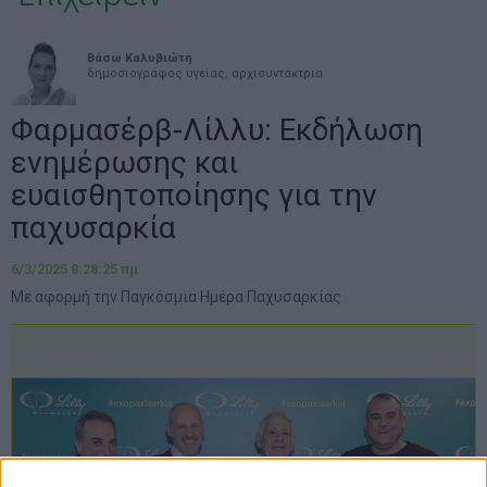
Βάσω Καλυβιώτη
δημοσιογράφος υγείας, αρχισυντάκτρια
Φαρμασέρβ-Λίλλυ: Εκδήλωση
ενημέρωσης και
ευαισθητοποίησης για την
παχυσαρκία
6/3/2025 8:28:25 πμ
Με αφορμή την Παγκόσμια Ημέρα Παχυσαρκίας