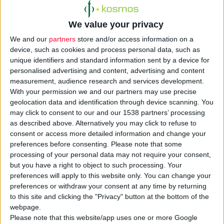
We value your privacy
We and our
partners
store and/or access information on a
device, such as cookies and process personal data, such as
unique identifiers and standard information sent by a device for
personalised advertising and content, advertising and content
measurement, audience research and services development.
With your permission we and our partners may use precise
Με αφορμή την
Παγκόσμια Ημέρα Παχυσαρκίας
, η εταιρεία
geolocation data and identification through device scanning. You
Φαρμασέρβ-Λίλλυ
διοργάνωσε εκδήλωση ενημέρωσης και
may click to consent to our and our 1538 partners’ processing
as described above. Alternatively you may click to refuse to
ευαισθητοποίησης για την παχυσαρκία, στο Θέατρο Νέος
consent or access more detailed information and change your
Ακάδημος στην Αθήνα.
preferences before consenting.
Please note that some
processing of your personal data may not require your consent,
Η Patient Communication Manager της εταιρείας,
Βιβιάννα
but you have a right to object to such processing. Your
Ζορμπά
, δήλωσε ότι «το άτομο που ζει με παχυσαρκία δεν
preferences will apply to this website only. You can change your
preferences or withdraw your consent at any time by returning
ευθύνεται για την νόσο του και μπορεί να απευθυνθεί στον
to this site and clicking the "Privacy" button at the bottom of the
γιατρό του για να σχεδιάσουν ένα πλάνο αντιμετώπισής της».
webpage.
Please note that this website/app uses one or more Google