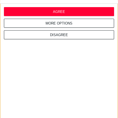
AGREE
24/7/2026 1:41:29 μμ
MORE OPTIONS
Opella: Μεγάλη επένδυση $70
εκατ. στα προβιοτικά
DISAGREE