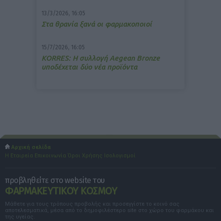
13/3/2026, 16:05
Στα θρανία ξανά οι φαρμακοποιοί
15/7/2026, 16:05
ΚΟRRES: Η συλλογή Aegean Bronze
υποδέχεται δύο νέα προϊόντα
Αρχική σελίδα
Η Εταιρεία
Επικοινωνία
Όροι Χρήσης
Ισολογισμοί
προβληθείτε στο website του
ΦΑΡΜΑΚΕΥΤΙΚΟΥ ΚΟΣΜΟΥ
Μάθετε για τους τρόπους προβολής και προσεγγίστε το κοινό σας
αποτελεσματικά, μέσα από το δημοφιλέστερο site στο χώρο του φαρμάκου και
της υγείας.