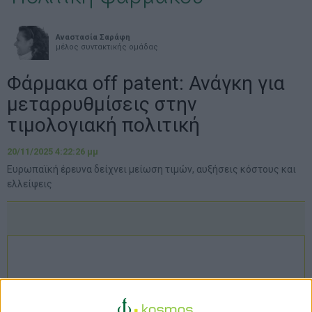
Αναστασία Σαράφη
μέλος συντακτικής ομάδας
Φάρμακα off patent: Ανάγκη για
μεταρρυθμίσεις στην
τιμολογιακή πολιτική
20/11/2025 4:22:26 μμ
Ευρωπαϊκή έρευνα δείχνει μείωση τιμών, αυξήσεις κόστους και
ελλείψεις