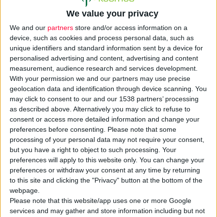
We value your privacy
We and our
partners
store and/or access information on a
device, such as cookies and process personal data, such as
unique identifiers and standard information sent by a device for
personalised advertising and content, advertising and content
measurement, audience research and services development.
Την ανάγκη
μεταρρυθμίσεων
στα ευρωπαϊκά συστήματα
With your permission we and our partners may use precise
geolocation data and identification through device scanning. You
τιμολόγησης και προμηθειών των βασικών
off-patent
may click to consent to our and our 1538 partners’ processing
φαρμάκων
και δη των αντιβιοτικών αναδεικνύει ανεξάρτητη
as described above. Alternatively you may click to refuse to
έρευνα σχετικά με τις αιτίες των ελλείψεων.
consent or access more detailed information and change your
preferences before consenting.
Please note that some
processing of your personal data may not require your consent,
Τα αποτελέσματά της δημοσιεύει η
Viatris
και η Ένωση
but you have a right to object to such processing. Your
Medicines for Europe
, με αφορμή την Παγκόσμια Εβδομάδα
preferences will apply to this website only. You can change your
για τη Μικροβιακή Αντοχή. Σύμφωνα με αυτά, την περίοδο
preferences or withdraw your consent at any time by returning
2020-2024, η μέση τιμή των 10 κορυφαίων off-patent
to this site and clicking the "Privacy" button at the bottom of the
αντιβιοτικών
μειώθηκε κατά 10,4%, με την τιμή της
webpage.
Please note that this website/app uses one or more Google
αμοξικιλλίνης, η οποία καταγράφει τις περισσότερες
services and may gather and store information including but not
ελλείψεις, να πέφτει κατά 18,9%. Παράλληλα αυξήθηκαν τα