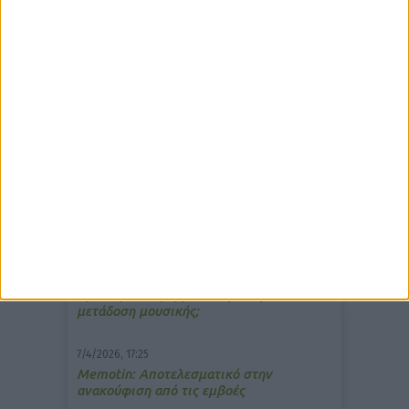
δημοφιλέστερα άρθρα
10/3/2026, 16:44
Πρόστιμο σε φαρμακείο για τη
μετάδοση μουσικής;
7/4/2026, 17:25
Memotin: Αποτελεσματικό στην
ανακούφιση από τις εμβοές