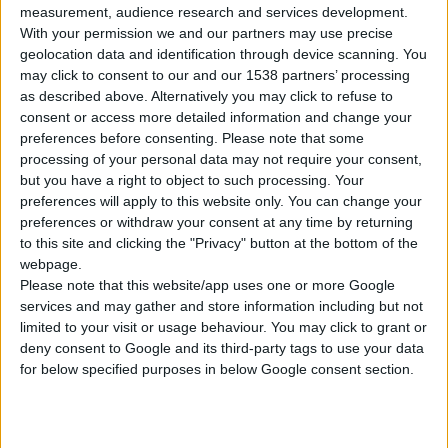
measurement, audience research and services development.
χορήγησης φαρμάκων με τον ΟΠΑΔ
.
With your permission we and our partners may use precise
Ζητώντας την κατανόηση των πολιτών, ο Φ.Σ.
geolocation data and identification through device scanning. You
Λέσβου σημειώνει ότι
ο ΟΠΑΔ οφείλει
may click to consent to our and our 1538 partners’ processing
as described above. Alternatively you may click to refuse to
στους φαρμακοποιούς χρέη τεσσάρων
consent or access more detailed information and change your
μηνών
και διευκρινίζει ότι τα αιτήματα του
preferences before consenting.
Please note that some
Συλλόγου αφορούν στην
άμεση πληρωμή
processing of your personal data may not require your consent,
από τον Οργανισμό του Δημοσίου όλων των
but you have a right to object to such processing. Your
οφειλομένων και στην
τήρηση των
preferences will apply to this website only. You can change your
preferences or withdraw your consent at any time by returning
υποχρεώσεων
του ταμείου σύμφωνα με τη
to this site and clicking the "Privacy" button at the bottom of the
σύμβαση που υπέγραψε με τους
webpage.
φαρμακοποιούς.
Please note that this website/app uses one or more Google
services and may gather and store information including but not
limited to your visit or usage behaviour. You may click to grant or
deny consent to Google and its third-party tags to use your data
for below specified purposes in below Google consent section.