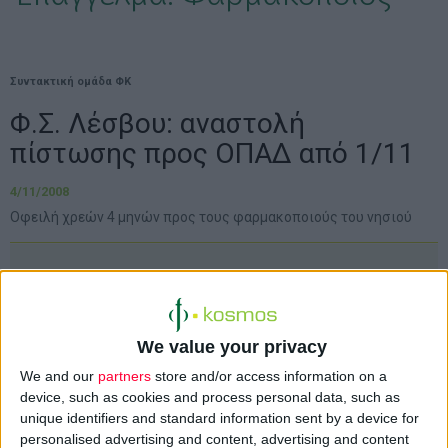
Συντακτική ομάδα ΦΚ
Φ.Σ. Λέσβου: αναστολή
πίστωσης προς ΟΠΑΔ από 1/11
4/11/2008
Οφειλή χρεών 4 μηνών προς τους φαρμακοποιούς του νησιού
Ο
Φαρμακευτικός Σύλλογος Λέσβου
εξέδωσε ανακοίνωση με την οποία
We value your privacy
ενημερώνει τους ασφαλισμένους Δημοσίου
We and our
partners
store and/or access information on a
του νησιού, σχετικά με την απόφασή του
να
device, such as cookies and process personal data, such as
η
αναστείλει από την 1
Νοεμβρίου 2008
unique identifiers and standard information sent by a device for
personalised advertising and content, advertising and content
την πρακτική της επί πιστώσει