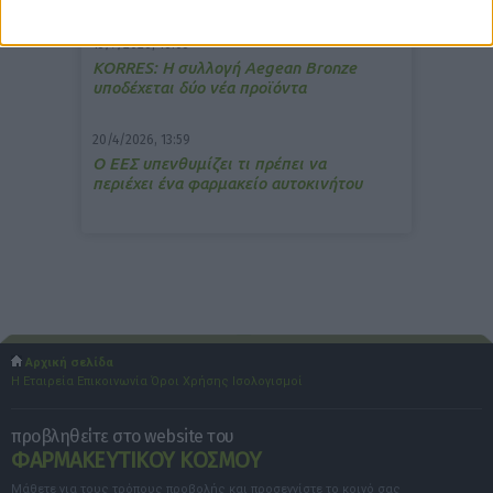
15/7/2026, 16:05
ΚΟRRES: Η συλλογή Aegean Bronze
υποδέχεται δύο νέα προϊόντα
20/4/2026, 13:59
Ο ΕΕΣ υπενθυμίζει τι πρέπει να
περιέχει ένα φαρμακείο αυτοκινήτου
Αρχική σελίδα
Η Εταιρεία
Επικοινωνία
Όροι Χρήσης
Ισολογισμοί
προβληθείτε στο website του
ΦΑΡΜΑΚΕΥΤΙΚΟΥ ΚΟΣΜΟΥ
Μάθετε για τους τρόπους προβολής και προσεγγίστε το κοινό σας