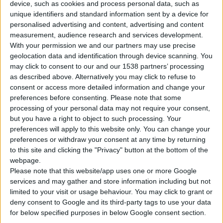
device, such as cookies and process personal data, such as
unique identifiers and standard information sent by a device for
personalised advertising and content, advertising and content
measurement, audience research and services development.
With your permission we and our partners may use precise
geolocation data and identification through device scanning. You
may click to consent to our and our 1538 partners’ processing
Ο
Φ.Σ. Λάρισας
συμμετέχει ενεργά σε διήμερη δράση του
as described above. Alternatively you may click to refuse to
Συλλόγου Διαβήτη
της περιοχής για την ανάδειξη της σημασίας
consent or access more detailed information and change your
της πρόληψης στην υγεία των πολιτών. Στο πλαίσιο της
preferences before consenting.
Please note that some
processing of your personal data may not require your consent,
δράσης
με αφορμή την
Παγκόσμια Ημέρα Διαβήτη,
στην
but you have a right to object to such processing. Your
κεντρική πλατεία της πόλης, πραγματοποιούνται
δωρεάν
preferences will apply to this website only. You can change your
μετρήσεις σακχάρου
με τη συνδρομή εθελοντών ιατρών,
preferences or withdraw your consent at any time by returning
εθελοντών του Ελληνικού Ερυθρού Σταυρού και με τη χρήση
to this site and clicking the "Privacy" button at the bottom of the
webpage.
αναλώσιμων, προσφορά των φαρμακοποιών.
Please note that this website/app uses one or more Google
services and may gather and store information including but not
«Οι
φαρμακοποιοί
της Ελλάδας, έχοντας δημιουργήσει το πιο
limited to your visit or usage behaviour. You may click to grant or
πλήρες και προσβάσιμο δίκτυο φαρμακείων στον κόσμο,
deny consent to Google and its third-party tags to use your data
for below specified purposes in below Google consent section.
επιτελούμε σημαντικό και μετρήσιμο έργο σε κάθε φάσμα που