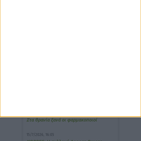
δημοφιλέστερα άρθρα
7/4/2026, 17:25
Memotin: Αποτελεσματικό στην
ανακούφιση από τις εμβοές
13/3/2026, 16:05
Στα θρανία ξανά οι φαρμακοποιοί
15/7/2026, 16:05