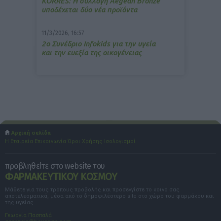
ΚΟRRES: Η συλλογή Aegean Bronze
υποδέχεται δύο νέα προϊόντα
11/3/2026, 16:57
2ο Συνέδριο Infokids για την υγεία
και την ευεξία της οικογένειας
Αρχική σελίδα
Η Εταιρεία
Επικοινωνία
Όροι Χρήσης
Ισολογισμοί
προβληθείτε στο website του
ΦΑΡΜΑΚΕΥΤΙΚΟΥ ΚΟΣΜΟΥ
Μάθετε για τους τρόπους προβολής και προσεγγίστε το κοινό σας
αποτελεσματικά, μέσα από το δημοφιλέστερο site στο χώρο του φαρμάκου και
της υγείας.
Γεωργία Πασπαλά