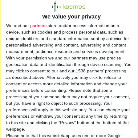
στην εξόφληση των φαρμακοποιών
(παρά
την πρόσφατη υπογραφή της νέας
We value your privacy
συλλογικής σύμβασης), κατάσταση που όπως
We and our
partners
store and/or access information on a
εικάζουν θα επιδεινωθεί το επόμενο
device, such as cookies and process personal data, such as
διάστημα ακόμη περισσότερο.
unique identifiers and standard information sent by a device for
personalised advertising and content, advertising and content
measurement, audience research and services development.
Οι σύλλογοι ζητούν από τον Π.Φ.Σ. να
With your permission we and our partners may use precise
φροντίσει για τη διευθέτηση του θέματος
geolocation data and identification through device scanning. You
ενώ προειδοποιούν ότι σε περίπτωση που
may click to consent to our and our 1538 partners’ processing
κάτι τέτοιο δεν καταστεί εφικτό, θα προβούν
as described above. Alternatively you may click to refuse to
consent or access more detailed information and change your
σε
αναστολή της επί πιστώσει
preferences before consenting.
Please note that some
χορήγησης φαρμάκων στους
processing of your personal data may not require your consent,
ασφαλισμένους του ΟΠΑΔ
.
but you have a right to object to such processing. Your
preferences will apply to this website only. You can change your
preferences or withdraw your consent at any time by returning
Αναλυτικά η επιστολή των Φ.Σ. Κρήτης
to this site and clicking the "Privacy" button at the bottom of the
αναφέρει τα εξής:
webpage.
Please note that this website/app uses one or more Google