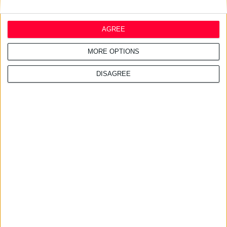
τουριστικές περιοχές
AGREE
MORE OPTIONS
27/7/2026 3:54:33 μμ
Δωρεάν εφαρμογή για τα
DISAGREE
εφημερεύοντα φαρμακεία