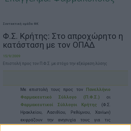
Συντακτική ομάδα ΦΚ
Φ.Σ. Κρήτης: Στο απροχώρητο η
κατάσταση με τον ΟΠΑΔ
15/9/2009
Επιστολή προς τον Π.Φ.Σ. με στόχο την εξεύρεση λύσης
Με επιστολή τους προς τον
Πανελλήνιο
Φαρμακευτικό Σύλλογο (Π.Φ.Σ.)
οι
Φαρμακευτικοί Σύλλογοι Κρήτης
(Φ.Σ.
Ηρακλείου, Λασιθίου, Ρεθύμνου, Χανίων)
εκφράζουν την ανησυχία τους για τις
συνεχιζόμενες καθυστερήσεις του ΟΠΑΔ