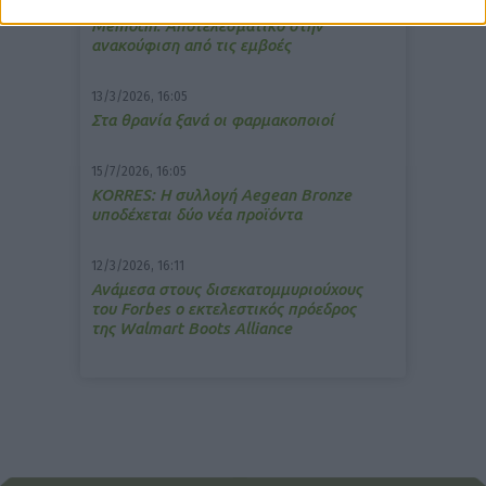
7/4/2026, 17:25
Memotin: Αποτελεσματικό στην
ανακούφιση από τις εμβοές
13/3/2026, 16:05
Στα θρανία ξανά οι φαρμακοποιοί
15/7/2026, 16:05
ΚΟRRES: Η συλλογή Aegean Bronze
υποδέχεται δύο νέα προϊόντα
12/3/2026, 16:11
Ανάμεσα στους δισεκατομμυριούχους
του Forbes o εκτελεστικός πρόεδρος
της Walmart Boots Alliance