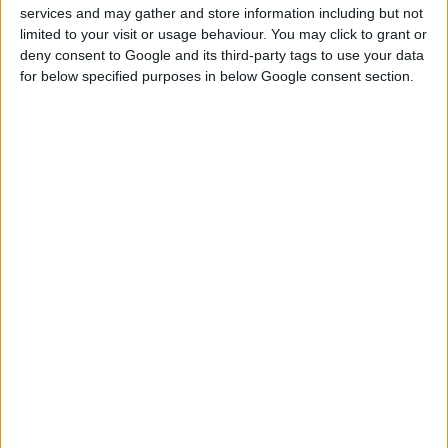
«
Προς τον Π.Φ.Σ.
services and may gather and store information including but not
limited to your visit or usage behaviour. You may click to grant or
deny consent to Google and its third-party tags to use your data
Αγαπητοί συνάδελφοι,
for below specified purposes in below Google consent section.
Όπως γνωρίζετε και παρά τις έγγραφες
διαβεβαιώσεις σας, ο ΟΠΑΔ καθυστερεί τις
πληρωμές για χρονικό διάστημα μεγαλύτερο
των πέντε (5) μηνών.
Οι Φαρμακευτικοί Σύλλογοι της Κρήτης έχουν
εκφράσει επανειλημμένως την ανησυχία τους
για το χρόνο αποπληρωμής των οφειλών του
ΟΠΑΔ προς τους φαρμακοποιούς, που παρά
την υπογραφή νέας συλλογικής σύμβασης όχι
μόνο δεν διευθετήθηκε σύμφωνα με τους
όρους της σύμβασης, αλλά οι πληροφορίες
μας αναφέρουν ότι οι καθυστερήσεις θα