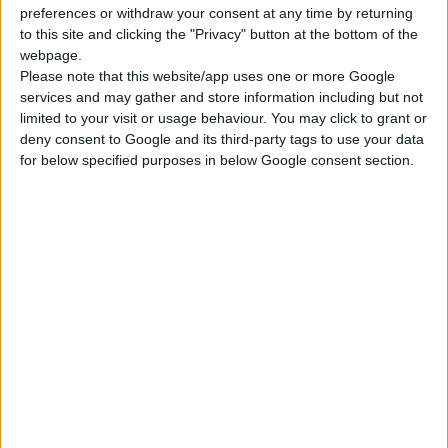
παρεχόμενων Υπηρεσιών Υγείας στο χώρο του φαρμακείου,
preferences or withdraw your consent at any time by returning
παρά τις αποφάσεις του Ευρωπαϊκού Κοινοβουλίου και του
to this site and clicking the "Privacy" button at the bottom of the
Δικαστηρίου των Ευρωπαϊκών Κοινοτήτων.
webpage.
Please note that this website/app uses one or more Google
services and may gather and store information including but not
4. Καταργεί τη σταθερή λιανική τιμή στο φάρμακο με κίνδυνο
limited to your visit or usage behaviour. You may click to grant or
την άμεση υποβάθμιση, λόγω ανταγωνισμού, της ποιότητας του
deny consent to Google and its third-party tags to use your data
φαρμάκου που θα έχει σοβαρές επιπτώσεις στην υγεία του
for below specified purposes in below Google consent section.
πολίτη. Τη στιγμή μάλιστα που δεχτήκαμε τη μείωση της τιμής
των φαρμάκων και τη στήριξη των Ασφαλιστικών Ταμείων.
Ζητάμε:
1. Την εφαρμογή της απόφασης του Δικαστηρίου των
Ευρωπαϊκών Κοινοτήτων για τη μη εμπορευματοποίηση των
επαγγελμάτων υγείας.
2. Τη σταθερή λιανική τιμή στο φάρμακο ως εγγύηση για την
ποιότητα του και τον κίνδυνο παραοικονομίας.