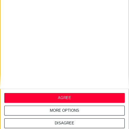
της
Αφορούν το Luxurious SunCare Sun Protection Drops SPF50+ και το The
Skin Pharmacist Caffeine Eye Serum
Σχετικά άρθρα
29/7/2026 4:18:55 μμ
Απειλές για μηνύσεις
«στέλνει» ο ΠΦΣ στη Merck
AGREE
29/7/2026 4:13:55 μμ
Φ.Σ. Ηρακλείου & Ρεθύμνου:
MORE OPTIONS
Σχεδιάζουν κοινές δράσεις με
συλλόγους ασθενών
DISAGREE