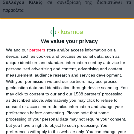
Συλλόγου Κιλκίς
σε συνεδρίασή της διαπιστώνει τα
παρακάτω:
1. Με το Πολυνομοσχέδιο που ψήφισε η Κυβέρνηση στη Βουλή
αμφισβητείται ευθέως η επαγγελματική και επιστημονική
We value your privacy
κατοχύρωση του Ελληνικού Φαρμακείου και του Έλληνα
Φαρμακοποιού.
We and our
partners
store and/or access information on a
device, such as cookies and process personal data, such as
unique identifiers and standard information sent by a device for
2. Οι γενικού περιεχομένου διατάξεις του Νομοσχεδίου
personalised advertising and content, advertising and content
ανοίγουν τις κερκόπορτες, κάτω από τις επιταγές του Δ.Ν.Τ.
measurement, audience research and services development.
των πολυεθνικών που δρουν στο κύκλωμα του φαρμάκου, για
With your permission we and our partners may use precise
την πλήρη αμφισβήτηση του ιδιοκτησιακού καθεστώτος των
geolocation data and identification through device scanning. You
may click to consent to our and our 1538 partners’ processing
φαρμακείων και των φαρμακαποθηκών.
as described above. Alternatively you may click to refuse to
consent or access more detailed information and change your
3. Παραδίδουν τη Δημόσια Υγεία και ειδικότερα το φάρμακο
preferences before consenting.
Please note that some
στα χέρια επιχειρηματικών κύκλων με μόνο στόχο το κέρδος,
processing of your personal data may not require your consent,
but you have a right to object to such processing. Your
υποβαθμίζοντας τον Έλληνα Φαρμακοποιό ως εγγυητή των
preferences will apply to this website only. You can change your