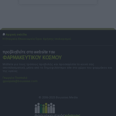
Αρχική σελίδα
Η Εταιρεία
Επικοινωνία
Όροι Χρήσης
Ισολογισμοί
προβληθείτε στο website του
ΦΑΡΜΑΚΕΥΤΙΚΟΥ ΚΟΣΜΟΥ
Μάθετε για τους τρόπους προβολής και προσεγγίστε το κοινό σας
αποτελεσματικά, μέσα από το δημοφιλέστερο site στο χώρο του φαρμάκου και
της υγείας.
Γεωργία Πασπαλά
gpaspala@boussias.com
© 2006-2025 Boussias Media