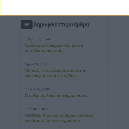
δημοφιλέστερα άρθρα
10/3/2026, 16:44
Πρόστιμο σε φαρμακείο για τη
μετάδοση μουσικής;
7/4/2026, 17:25
Memotin: Αποτελεσματικό στην
ανακούφιση από τις εμβοές
13/3/2026, 16:05
Στα θρανία ξανά οι φαρμακοποιοί
15/7/2026, 16:05
ΚΟRRES: Η συλλογή Aegean Bronze
υποδέχεται δύο νέα προϊόντα