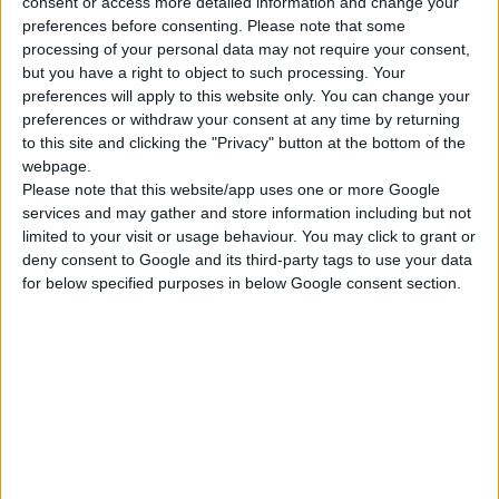
consent or access more detailed information and change your
κατανοήσει η κυβέρνηση είναι ότι καθημερινά το φαρμακείο
preferences before consenting.
Please note that some
πλέον δέχεται μεγάλο όγκο ασθενών, οι οποίοι προσφεύγουν
processing of your personal data may not require your consent,
στις δωρεάν υπηρεσίες και συμβουλές του φαρμακοποιού,
but you have a right to object to such processing. Your
γιατί το υποτιθέμενο δημόσιο σύστημα υγείας, δεν υπάρχει.
preferences will apply to this website only. You can change your
preferences or withdraw your consent at any time by returning
to this site and clicking the "Privacy" button at the bottom of the
Παρά την προσφορά των φαρμακοποιών, η κυβέρνηση
webpage.
εδώ και 18 μήνες ασχολείται με το πως θα υποβαθμίσει
Please note that this website/app uses one or more Google
το ελληνικό φαρμακείο. Προηγήθηκε η κατασυκοφάντηση
services and may gather and store information including but not
limited to your visit or usage behaviour. You may click to grant or
του φαρμακευτικού κλάδου από μέρος των ΜΜΕ. Ο ρόλος
deny consent to Google and its third-party tags to use your data
των ΜΜΕ και οι σχέσεις αυτών με επιχειρηματικά
for below specified purposes in below Google consent section.
συμφέροντα, έχουν καταγγελθεί εκ μέρους του Φ.Σ.Η.
αρκετές φορές. Μετά ακολούθησε η προσπάθεια του
Υπουργού Υγείας, με τον απαράδεκτο νόμο 3918/2011 να
ανατρέψει κατοχυρωμένα, με ευρωπαϊκές αποφάσεις,
δεδομένα για τα φαρμακεία και την φαρμακευτική
περίθαλψη.