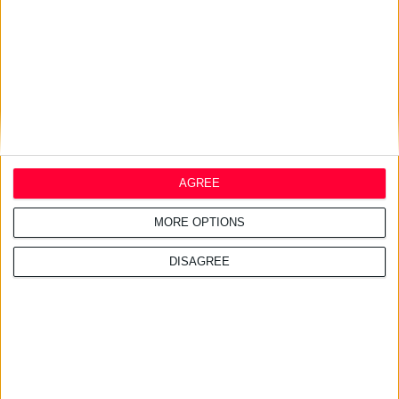
Διαβάστε επίσης
29/7/2026 4:18:55 μμ
Απειλές για μηνύσεις «στέλνει» ο ΠΦΣ στη Merck
Λόγω του τρόπου διάθεσης του φαρμάκου με γοναδοτροπίνη αλφα
29/7/2026 4:17:34 μμ
InterMed: Απέσπασε δύο διεθνείς διακρίσεις για τις καμπανιές
της
AGREE
Αφορούν το Luxurious SunCare Sun Protection Drops SPF50+ και το The
Skin Pharmacist Caffeine Eye Serum
MORE OPTIONS
DISAGREE
Σχετικά άρθρα
29/7/2026 4:18:55 μμ
Απειλές για μηνύσεις
«στέλνει» ο ΠΦΣ στη Merck