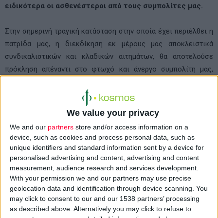
ειδικότερα οι ασθενέστεροι από τους συμπολίτες μας.
Στην σημερινή τραγική κατάσταση στην οποία έχει περιέλθει η
πατρίδα μας, η διεκδίκηση εκ μέρους μας αποκλειστικά
συνδικαλιστικών και κλαδικών αιτημάτων, θα αποτελούσε
πρόκληση απέναντι στο φτωχό και άνεργο συμπολίτη μας,
απέναντι σε κάθε έντιμο εργαζόμενο που πασχίζει να θρέψει
την οικογένεια του, απέναντι σε κάθε νέο που βλέπει να
γκρεμίζονται τα όνειρά του για το μέλλον.
We value your privacy
We and our
partners
store and/or access information on a
Παρά την ανηλεή επίθεση που δεχόμαστε από την κυβέρνηση,
device, such as cookies and process personal data, such as
μέρος των ΜΜΕ, και άλλα συμφέροντα, παραμένουμε μέσα στα
unique identifiers and standard information sent by a device for
όρια των δυνατοτήτων μας, στο πλευρό του κάθε συμπολίτη
personalised advertising and content, advertising and content
measurement, audience research and services development.
μας. Οι φαρμακοποιοί όλης της Ελλάδας εξακολουθούμε να
With your permission we and our partners may use precise
πιστώνουμε τα ασφαλιστικά ταμεία, παρά το γεγονός ότι οι
geolocation data and identification through device scanning. You
πληρωμές από πολλά από αυτά έχουν ξεπεράσει οποιαδήποτε
may click to consent to our and our 1538 partners’ processing
αποδεκτή, χρονικά, καθυστέρηση. Αυτό που δεν έχει
as described above. Alternatively you may click to refuse to