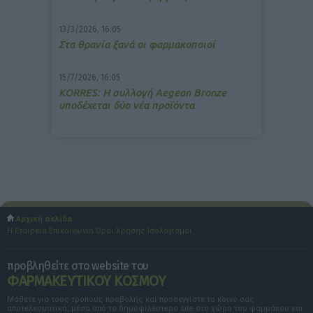
13/3/2026, 16:05
Στα θρανία ξανά οι φαρμακοποιοί
15/7/2026, 16:05
ΚΟRRES: Η συλλογή Aegean Bronze
υποδέχεται δύο νέα προϊόντα
Αρχική σελίδα
Η Εταιρεία
Επικοινωνία
Όροι Χρήσης
Ισολογισμοί
προβληθείτε στο website του
ΦΑΡΜΑΚΕΥΤΙΚΟΥ ΚΟΣΜΟΥ
Μάθετε για τους τρόπους προβολής και προσεγγίστε το κοινό σας
αποτελεσματικά, μέσα από το δημοφιλέστερο site στο χώρο του φαρμάκου και