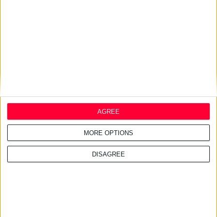
16/7/2026 4:11:23 μμ
ΑΑΔΕ: Κατασχέθηκαν χιλιάδες
παράνομα συμπληρώματα
διατροφής
AGREE
MORE OPTIONS
DISAGREE