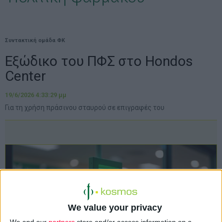
Συντακτική ομάδα ΦΚ
Εξώδικο του ΠΦΣ στο Hondos
Center
19/6/2026 4:33:29 μμ
Για τη χρήση πράσινου σταυρού σε επιγραφές του
We value your privacy
We and our
partners
store and/or access information on a