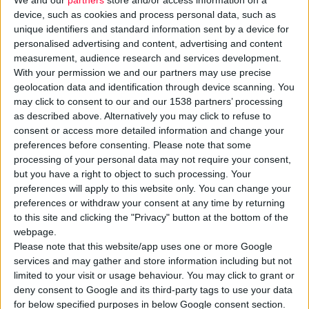
device, such as cookies and process personal data, such as
unique identifiers and standard information sent by a device for
personalised advertising and content, advertising and content
measurement, audience research and services development.
With your permission we and our partners may use precise
Με
εξώδικο
«απαντά» ο
ΠΦΣ
στην παράνομη πρακτική που
geolocation data and identification through device scanning. You
διαπιστώθηκε σε καταστήματα
Hondos
Center
σε διάφορες
may click to consent to our and our 1538 partners’ processing
περιοχές της χώρας.
as described above. Alternatively you may click to refuse to
consent or access more detailed information and change your
preferences before consenting.
Please note that some
Πρόκειται για τη χρήση του
πράσινου σταυρού
στις
processing of your personal data may not require your consent,
επιγραφές των τμημάτων «Hondos Center Dermocenter, ενός
but you have a right to object to such processing. Your
συμβόλου που από τον νόμο Ν. 4512/2018 (Α’5) απαγορεύεται
preferences will apply to this website only. You can change your
να χρησιμοποιείται από άλλες επιχειρήσεις πλην των
preferences or withdraw your consent at any time by returning
to this site and clicking the "Privacy" button at the bottom of the
φαρμακείων. Σημειώνοντας ότι οι παραβάτες της εν λόγω
webpage.
διάταξης τιμωρούνται με χρηματικό
πρόστιμο
€15.000 (έως
Please note that this website/app uses one or more Google
και 30.000 σε περίπτωση υποτροπής), ο ΠΦΣ καλεί την
services and may gather and store information including but not
εταιρεία να αφαιρέσει τον πράσινο σταυρό από το σύνολο των
limited to your visit or usage behaviour. You may click to grant or
deny consent to Google and its third-party tags to use your data
καταστημάτων που διατηρεί τόσο η ίδια όσο και συνεργάτες
for below specified purposes in below Google consent section.