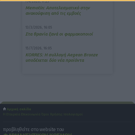
7/4/2026, 17:25
Memotin: Αποτελεσματικό στην
ανακούφιση από τις εμβοές
13/3/2026, 16:05
Στα θρανία ξανά οι φαρμακοποιοί
15/7/2026, 16:05
ΚΟRRES: Η συλλογή Aegean Bronze
υποδέχεται δύο νέα προϊόντα
Αρχική σελίδα
Η Εταιρεία
Επικοινωνία
Όροι Χρήσης
Ισολογισμοί
προβληθείτε στο website του