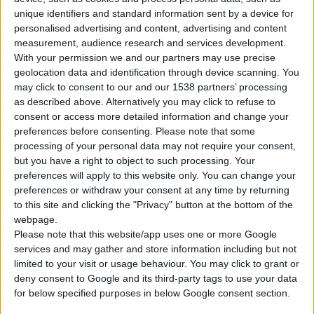
υπουργείο Υγείας. Πρόκειται για λίστες για τις ασθένειες
unique identifiers and standard information sent by a device for
που «απορροφούν» το μεγαλύτερο ποσοστό της
personalised advertising and content, advertising and content
measurement, audience research and services development.
φαρμακευτικής δαπάνης, καθώς αφορούν πολύ ακριβά
With your permission we and our partners may use precise
σκευάσματα και συνταγογραφούνται ανεξέλεγκτα από
geolocation data and identification through device scanning. You
τους γιατρούς.
may click to consent to our and our 1538 partners’ processing
as described above. Alternatively you may click to refuse to
consent or access more detailed information and change your
Oι νέες λίστες ή αλλιώς πρωτόκολλα συνταγογράφησης
preferences before consenting.
Please note that some
θέτουν συγκεκριμένους περιορισμούς στους γιατρούς τόσο
processing of your personal data may not require your consent,
για το είδος της φαρμακευτικής θεραπείας όσο και για την
but you have a right to object to such processing. Your
ποσότητα κατανάλωσης.
preferences will apply to this website only. You can change your
preferences or withdraw your consent at any time by returning
to this site and clicking the "Privacy" button at the bottom of the
Oι έξι αυτές λίστες
αναμένεται να «κυκλοφορήσουν» το
webpage.
δεύτερο δεκαπενθήμερο του
Oκτωβρίου
και
θα είναι
Please note that this website/app uses one or more Google
συμπληρωματικές στη λίστα συνταγογραφούμενων
services and may gather and store information including but not
φαρμάκων, που αναμένεται να ανακοινωθεί στα τέλη του
limited to your visit or usage behaviour. You may click to grant or
deny consent to Google and its third-party tags to use your data
έτους
.
for below specified purposes in below Google consent section.