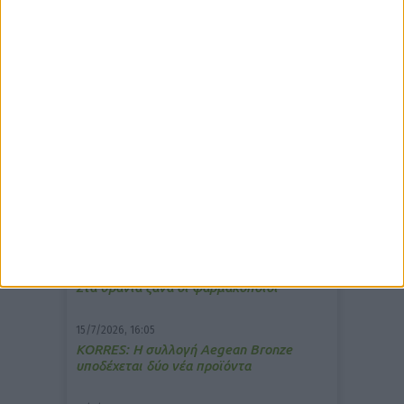
δημοφιλέστερα άρθρα
7/4/2026, 17:25
Memotin: Αποτελεσματικό στην
ανακούφιση από τις εμβοές
13/3/2026, 16:05
Στα θρανία ξανά οι φαρμακοποιοί
15/7/2026, 16:05
ΚΟRRES: Η συλλογή Aegean Bronze
υποδέχεται δύο νέα προϊόντα