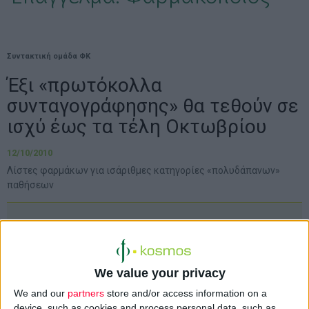
Συντακτική ομάδα ΦΚ
Έξι «πρωτόκολλα
συνταγογράφησης» θα τεθούν σε
ισχύ έως τα τέλη Οκτωβρίου
12/10/2010
Λίστες φαρμάκων για ισάριθμες κατηγορίες «πολυδάπανων»
παθήσεων
Διαβάζουμε στην
Ημερησία
(9/10/2010):
We value your privacy
Έξι νέες... λίστες συνταγογραφούμενων φαρμάκων για έξι
We and our
partners
store and/or access information on a
συγκεκριμένες κατηγορίες ασθενειών ετοιμάζει το
device, such as cookies and process personal data, such as