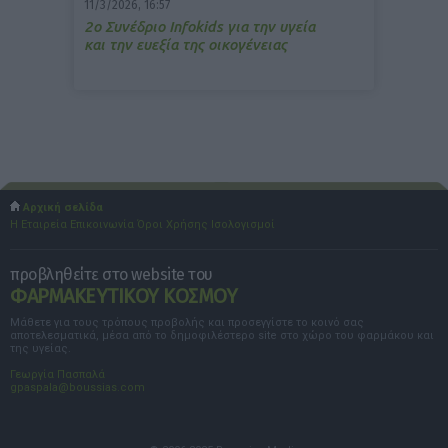
11/3/2026, 16:57
2ο Συνέδριο Infokids για την υγεία
και την ευεξία της οικογένειας
Αρχική σελίδα
Η Εταιρεία
Επικοινωνία
Όροι Χρήσης
Ισολογισμοί
προβληθείτε στο website του
ΦΑΡΜΑΚΕΥΤΙΚΟΥ ΚΟΣΜΟΥ
Μάθετε για τους τρόπους προβολής και προσεγγίστε το κοινό σας
αποτελεσματικά, μέσα από το δημοφιλέστερο site στο χώρο του φαρμάκου και
της υγείας.
Γεωργία Πασπαλά
gpaspala@boussias.com