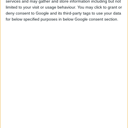
services and may gather and store information including but not
συνταγογράφηση, πώληση, διαχείριση, απογραφή,
limited to your visit or usage behaviour. You may click to grant or
παραγγελίες, αποθήκη, ηλεκτρονικό φαρμακείο
deny consent to Google and its third-party tags to use your data
for below specified purposes in below Google consent section.
ΣΥΜΠΛΗΡΩΜΑΤΑ ΔΙΑΤΡΟΦΗΣ:
και οδηγίες χρήσης τους
ΑΙΣΘΗΤΙΚΗ ΣΤΟ ΦΑΡΜΑΚΕΙΟ
: Εξειδικευμένες γνώσεις για
βοηθούς φαρμακείου και στελέχη πάνω στην Αισθητική και
την καλλυντική περιποίηση προσώπου-σώματος.
Η
Ομοιοπαθητική
και τα
Συμπληρώματα Διατροφής
έχουν
ενταχθεί στην
καθημερινότητα
όλο και περισσότερων
ανθρώπων, τα
καλλυντικά προϊόντα
αποτελούν ένα
σεβαστό
ποσοστό του τζίρου
για τα φαρμακεία, ενώ η
Ηλεκτρονική
Διαχείριση
είναι το Α και το Ω της
οργάνωσης
του
σύγχρονου φαρμακείου.
Στόχος των προγραμμάτων αυτών είναι να βοηθήσουν τον
φαρμακοποιό και τα στελέχη του να αποκτήσουν όλες εκείνες
τις γνώσεις που πλέον απαιτούνται, ώστε να
ανταποκριθούν