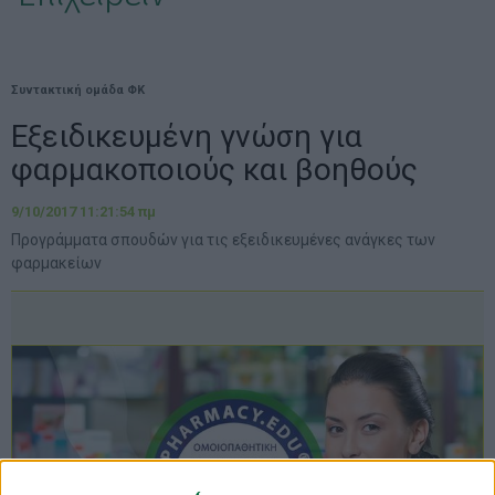
Συντακτική ομάδα ΦΚ
Εξειδικευμένη γνώση για
φαρμακοποιούς και βοηθούς
9/10/2017 11:21:54 πμ
Προγράμματα σπουδών για τις εξειδικευμένες ανάγκες των
φαρμακείων