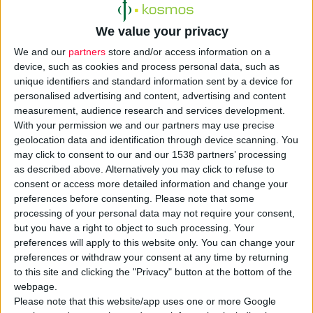
We value your privacy
We and our
partners
store and/or access information on a
device, such as cookies and process personal data, such as
unique identifiers and standard information sent by a device for
Για πρώτη φορά στην Ελλάδα, ο
Εκπαιδευτικός Όμιλος
personalised advertising and content, advertising and content
measurement, audience research and services development.
ΑΚΜΗ,
ως πρωτοπόρος στις προκλήσεις της εποχής,
With your permission we and our partners may use precise
προχωρά στη
διοργάνωση εξειδικευμένων Εκπαιδευτικών
geolocation data and identification through device scanning. You
Προγραμμάτων
αποκλειστικά για
φαρμακοποιούς
και
may click to consent to our and our 1538 partners’ processing
προσωπικό φαρμακείων.
as described above. Alternatively you may click to refuse to
consent or access more detailed information and change your
preferences before consenting.
Please note that some
Τα προγράμματα αφορούν πολύ σημαντικές εξειδικεύσεις που
processing of your personal data may not require your consent,
πλέον έχουν γίνει εξαιρετικά απαραίτητες για τα στελέχη
but you have a right to object to such processing. Your
φαρμακείων:
preferences will apply to this website only. You can change your
preferences or withdraw your consent at any time by returning
ΟΜΟΙΟΠΑΘΗΤΙΚΗ:
γαληνικά φάρμακα, γεμοθεραπεία, άλατα
to this site and clicking the "Privacy" button at the bottom of the
Schuessler, ανθοϊάματα Μπαχ
webpage.
Please note that this website/app uses one or more Google
ΜΗΧΑΝΟΡΓΑΝΩΣΗ ΦΑΡΜΑΚΕΙΟΥ:
Ηλεκτρονική