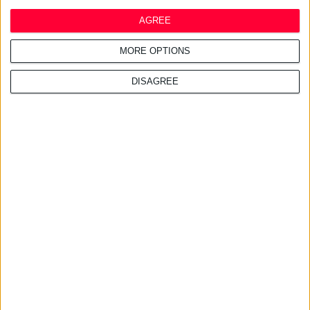
AGREE
MORE OPTIONS
24/7/2026 1:41:29 μμ
Opella: Μεγάλη επένδυση $70
εκατ. στα προβιοτικά
DISAGREE