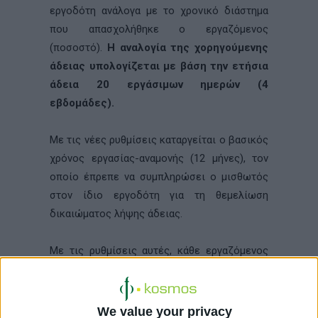
εργοδότη ανάλογα με το χρονικό διάστημα
που απασχολήθηκε ο εργαζόμενος
(ποσοστό).
Η αναλογία της χορηγούμενης
άδειας υπολογίζεται με βάση την ετήσια
άδεια 20 εργάσιμων ημερών (4
εβδομάδες).
Με τις νέες ρυθμίσεις καταργείται ο βασικός
χρόνος εργασίας-αναμονής (12 μήνες), τον
οποίο έπρεπε να συμπληρώσει ο μισθωτός
στον ίδιο εργοδότη για τη θεμελίωση
δικαιώματος λήψης άδειας.
Με τις ρυθμίσεις αυτές, κάθε εργαζόμενος
δικαιούται τουλάχιστον 4 εβδομάδες άδειας
κατ’ έτος, η οποία μπορεί να χορηγηθεί κατ’
αναλογία του χρόνου απασχόλησης. Ως
We value your privacy