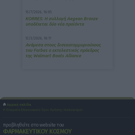
15/7/2026, 16:05
ΚΟRRES: Η συλλογή Aegean Bronze
υποδέχεται δύο νέα προϊόντα
12/3/2026, 16:11
Ανάμεσα στους δισεκατομμυριούχους
του Forbes o εκτελεστικός πρόεδρος
της Walmart Boots Alliance
Αρχική σελίδα
Η Εταιρεία
Επικοινωνία
Όροι Χρήσης
Ισολογισμοί
προβληθείτε στο website του
ΦΑΡΜΑΚΕΥΤΙΚΟΥ ΚΟΣΜΟΥ