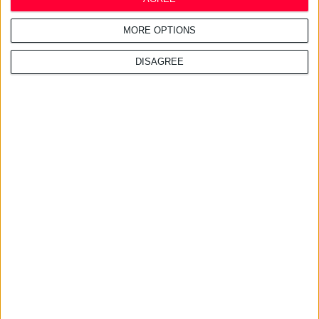
Λύση της σχέσης εργασίας
MORE OPTIONS
Σε περίπτωση λύσης της σχέσης
DISAGREE
εργασίας μισθωτού με οποιονδήποτε
τρόπο πριν λάβει την κανονική άδεια που
του οφείλεται, ο μισθωτός δικαιούται
τις αποδοχές τις οποίες θα έπαιρνε αν
του είχε χορηγηθεί άδεια.
Από τον
Kώστα Κουσαντάκη
, οικονομολόγο-
φοροτεχνικό, στέλεχος του φοροτεχνικού
γραφείου «ΔΙΑΔΙΚΑΣΙΑ ΕΠΕ»