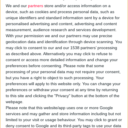
ημέρες άδειας υπολογίζονται μόνο οι
We and our
partners
store and/or access information on a
εργάσιμες ημέρες. Δεν συμπεριλαμβάνονται
device, such as cookies and process personal data, such as
δηλαδή στις ημέρες άδειας οι Κυριακές και
unique identifiers and standard information sent by a device for
personalised advertising and content, advertising and content
οι αργίες, καθώς και οποιαδήποτε άλλη μη
measurement, audience research and services development.
εργάσιμη ημέρα του μισθωτού (π.χ. Σάββατο),
With your permission we and our partners may use precise
οι οποίες εμπίπτουν στο χρονικό διάστημα
geolocation data and identification through device scanning. You
στο οποίο ο μισθωτός κάνει χρήση της
may click to consent to our and our 1538 partners’ processing
as described above. Alternatively you may click to refuse to
άδειάς του.
consent or access more detailed information and change your
preferences before consenting.
Please note that some
Κατάτμηση άδειας
processing of your personal data may not require your consent,
but you have a right to object to such processing. Your
preferences will apply to this website only. You can change your
Κατά κανόνα η άδεια ανάπαυσης των
preferences or withdraw your consent at any time by returning
μισθωτών χορηγείται ολόκληρη μία φορά το
to this site and clicking the "Privacy" button at the bottom of the
χρόνο.
webpage.
Κατ’ εξαίρεση, επιτρέπεται η κατάτμηση της
Please note that this website/app uses one or more Google
άδειας σε περίπτωση ιδιαιτέρως σοβαρής ή
services and may gather and store information including but not
limited to your visit or usage behaviour. You may click to grant or
επείγουσας ανάγκης της επιχείρησης ή
deny consent to Google and its third-party tags to use your data