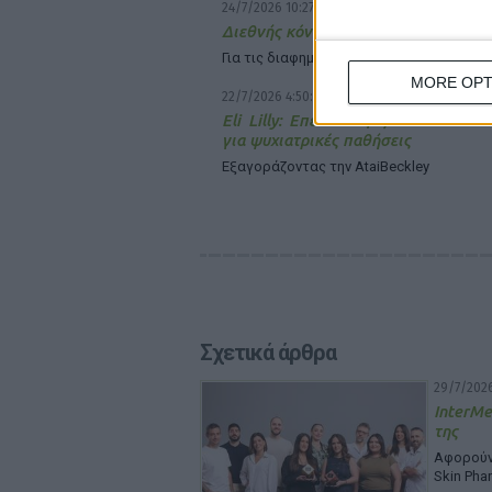
24/7/2026 10:27:57 πμ
Διεθνής κόντρα Novo Nordisk – Eli Li
Για τις διαφημίσεις των φαρμάκων GLP-1
MORE OPT
22/7/2026 4:50:39 μμ
Eli Lilly: Επενδύει $2,8 δισ. σε νέ
για ψυχιατρικές παθήσεις
Εξαγοράζοντας την AtaiBeckley
Σχετικά άρθρα
29/7/2026
InterMe
της
Αφορούν 
Skin Pha