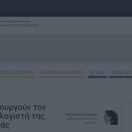
 του Φαρμακευτικού
νημέρωση για το φάρμακο
ΓΕΙΑ & ΕΠΙΣΤΗΜΗ
ΠΟΛΙΤΙΚΗ ΦΑΡΜΑΚΟΥ
ΕΥ ΖΗΝ
ΤΕΧΝΗ & 
μιουργούν τον
λογιστή της
Αναστασία Σαράφη
μέλος συντακτικής
ράς
ομάδας