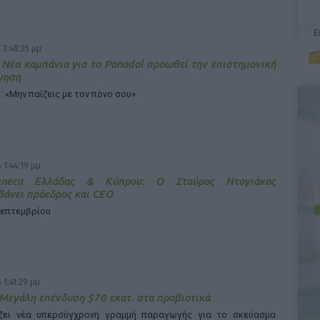
 3:48:25 μμ
 Νέα καμπάνια για το Panadol προωθεί την επιστημονική
γηση
: «Μην παίζεις με τον πόνο σου»
 1:44:19 μμ
Zeneca Ελλάδας & Κύπρου: Ο Σταύρος Ντογιάκος
άνει πρόεδρος και CEO
Σεπτεμβρίου
 1:41:29 μμ
 Μεγάλη επένδυση $70 εκατ. στα προβιοτικά
άζει νέα υπερσύγχρονη γραμμή παραγωγής για το σκεύασμα