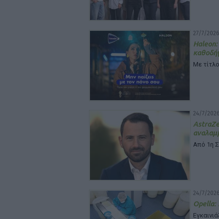
27/7/2026
Haleon:
καθοδή
Με τίτλο
24/7/2026
Astra
αναλαμβ
Από 1η 
24/7/2026
Opella:
Εγκαινι