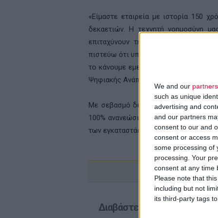
«Είμαστε εταιρεία με ιστορία 150 χ
δεκαετιών. Η τεχνητή νοημοσύνη μα
επιταχύνουν την καινοτομία ώστε ν
πιστεύω ότι υπάρχει άλλη εταιρεία στο
το κάνουμε εμείς», δήλωσε
Diogo Rau
Ψηφιακής Ανάπτυξης στη Lilly.
We and our
partners
such as unique ident
Με σεβασμό δε στις δεσμεύσεις
βιω
advertising and con
and our partners may
100% ανανεώσιμη ηλεκτρική ενέργεια 
consent to our and o
των εγκαταστάσεων της εταιρείας για 
consent or access m
some processing of y
processing. Your pre
consent at any time b
Please note that thi
including but not lim
its third-party tags
Διαβάστε επίσης