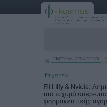
Καλωσήλθατε στο ειδησεογραφικό site
Κόσμου. 'Αμεση, έγκυρη και ποιοτική ε
και την υγεία.
ΕΠΑΓΓΕΛΜΑ: ΦΑΡΜΑΚΟΠΟΙΟΣ
Υ
ΣΥΜΒΟΥΛΕΣ ΟΜΟΡΦΙΑΣ
Επιχειρείν
Eli Lilly & Nvidia: Δη
πιο ισχυρό υπερ-υπο
φαρμακευτικής αγο