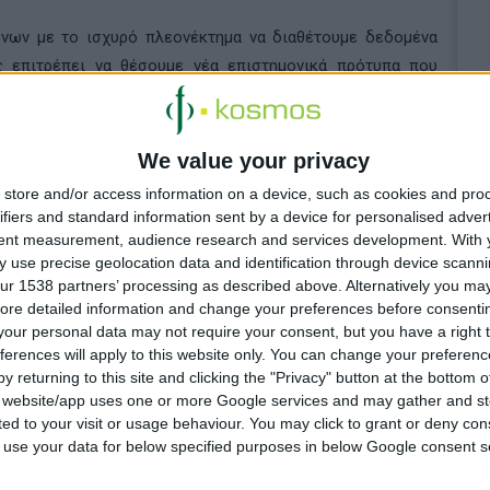
ρόνων με το ισχυρό πλεονέκτημα να διαθέτουμε δεδομένα
ς επιτρέπει να θέσουμε νέα επιστημονικά πρότυπα που
α διαθέτουμε φάρμακα σε περισσότερους ασθενείς. Δεν
ν κλάδο μας που να κάνει κάτι αντίστοιχο στο μέγεθος που
,
αντιπρόεδρος και γενικός διευθυντής Πληροφορικής και
We value your privacy
store and/or access information on a device, such as cookies and pro
ifiers and standard information sent by a device for personalised adver
σιμότητας
της Lilly, ο υπερ-υπολογιστής θα λειτουργεί με
tent measurement, audience research and services development.
With 
 use precise geolocation data and identification through device scanni
και θα χρησιμοποιεί την υπάρχουσα υποδομή κρύου νερού
ur 1538 partners’ processing as described above. Alternatively you may 
υγρή ψύξη.
ore detailed information and change your preferences before consenti
our personal data may not require your consent, but you have a right t
ferences will apply to this website only. You can change your preferen
y returning to this site and clicking the "Privacy" button at the bottom
s website/app uses one or more Google services and may gather and st
ited to your visit or usage behaviour. You may click to grant or deny c
 to use your data for below specified purposes in below Google consent s