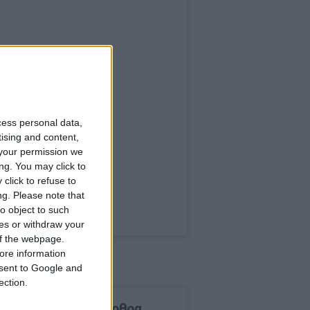
cess personal data,
tising and content,
your permission we
ng. You may click to
click to refuse to
ng.
Please note that
o object to such
ces or withdraw your
 of the webpage.
ore information
onsent to Google and
ection.
δημοφιλέστερα άρθρα