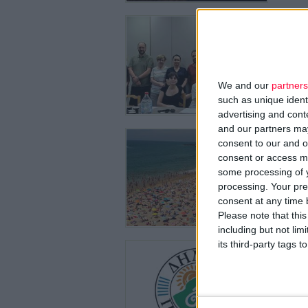
29/7/2026
Φ.Σ. Η
συλλόγ
Θα ξεκιν
We and our
partners
such as unique ident
advertising and con
and our partners may
28/7/2026
consent to our and o
Ντροπή
consent or access m
περιοχέ
some processing of y
Ειδική δ
processing. Your pre
consent at any time b
Please note that thi
including but not lim
its third-party tags
27/7/2026
Δωρεάν
Δημιουρ