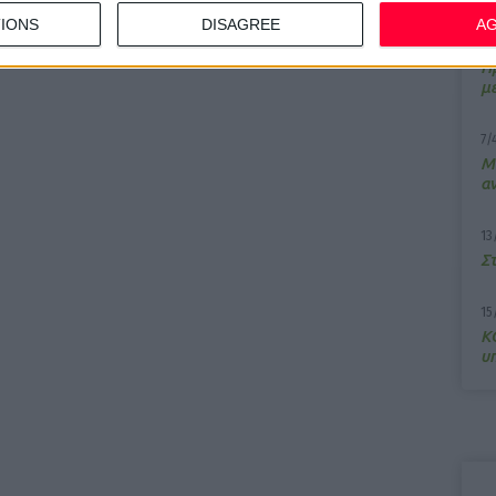
IONS
DISAGREE
A
10
Π
μ
7/
M
α
13
Σ
15
Κ
υ