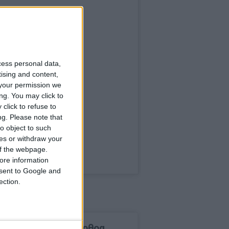
cess personal data,
tising and content,
your permission we
ng. You may click to
click to refuse to
ng.
Please note that
o object to such
ces or withdraw your
 of the webpage.
ore information
onsent to Google and
ection.
δημοφιλέστερα άρθρα