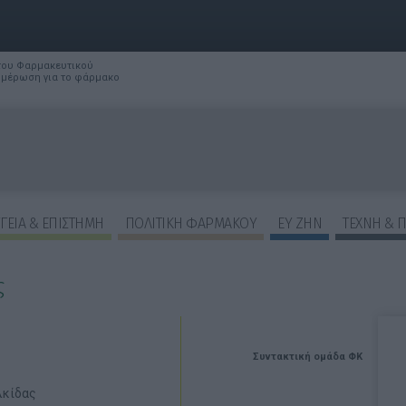
 του Φαρμακευτικού
νημέρωση για το φάρμακο
ΓΕΙΑ & ΕΠΙΣΤΗΜΗ
ΠΟΛΙΤΙΚΗ ΦΑΡΜΑΚΟΥ
ΕΥ ΖΗΝ
ΤΕΧΝΗ & 
ς
Συντακτική ομάδα ΦΚ
λκίδας