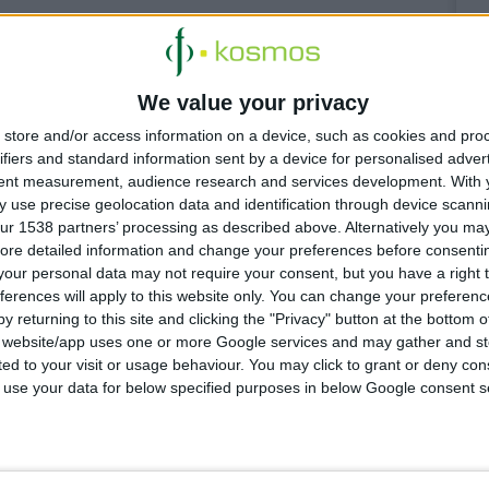
 4:13:55 μμ
ρακλείου & Ρεθύμνου: Σχεδιάζουν κοινές δράσεις με
ους ασθενών
We value your privacy
ήσουν με την ορθή διαχείριση των οικιακών φαρμάκων
store and/or access information on a device, such as cookies and pro
ifiers and standard information sent by a device for personalised adver
tent measurement, audience research and services development.
With 
 use precise geolocation data and identification through device scanni
 4:21:24 μμ
ur 1538 partners’ processing as described above. Alternatively you may 
 για τη χώρα οι ελλείψεις φαρμάκων στις τουριστικές
ore detailed information and change your preferences before consenti
ς
our personal data may not require your consent, but you have a right t
ιαχείριση ζητά ο Κ. Βαρδιάμπασης
ferences will apply to this website only. You can change your preferen
y returning to this site and clicking the "Privacy" button at the bottom
s website/app uses one or more Google services and may gather and st
ited to your visit or usage behaviour. You may click to grant or deny c
 to use your data for below specified purposes in below Google consent s
 3:54:33 μμ
 εφαρμογή για τα εφημερεύοντα φαρμακεία
γήθηκε από τον Δήμο Πεντέλης