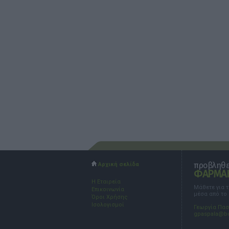
προβληθεί
Αρχική σελίδα
ΦΑΡΜΑΚ
Η Εταιρεία
Μάθετε για 
Επικοινωνία
μέσα από το
Όροι Χρήσης
Ισολογισμοί
Γεωργία Πα
gpaspala@b