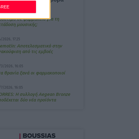
GREE
/3/2026, 16:44
ρόστιμο σε φαρμακείο για τη
ετάδοση μουσικής;
4/2026, 17:25
emotin: Αποτελεσματικό στην
νακούφιση από τις εμβοές
/3/2026, 16:05
τα θρανία ξανά οι φαρμακοποιοί
/7/2026, 16:05
ΟRRES: Η συλλογή Aegean Bronze
ποδέχεται δύο νέα προϊόντα