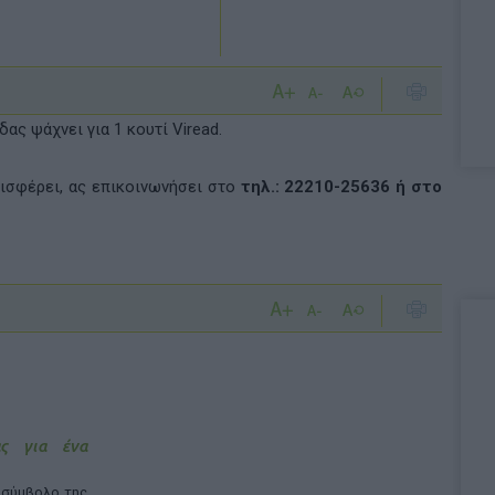
ας ψάχνει για 1 κουτί Viread.
ισφέρει, ας επικοινωνήσει στο
τηλ.: 22210-25636 ή στο
ας για ένα
 σύμβολο της