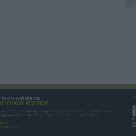
τε στο website του
© 
ΕΥΤΙΚΟΥ ΚΟΣΜΟΥ
τους τρόπους προβολής και προσεγγίστε το κοινό σας αποτελεσματικά,
 δημοφιλέστερο site στο χώρο του φαρμάκου και της υγείας.
σπαλά
oussias.com