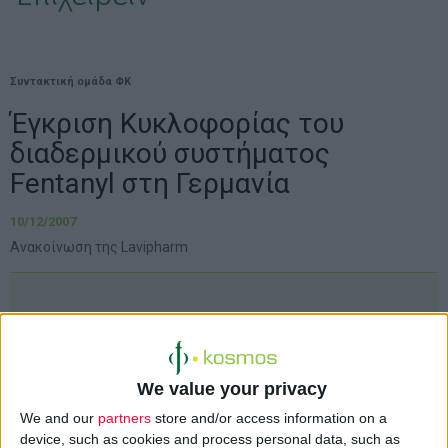
Συντακτική ομάδα ΦΚ
Έγκριση Κυκλοφορίας του
διαδερμικού συστήματος
Fentanyl στη Γερμανία
10/12/2007
Ανακοίνωση της Lavipharm
Η
Lavipharm
ανακοίνωσε την έγκριση για την
κυκλοφορία του διαδερμικού συστήματος
φαιντανύλης στη Γερμανία, τη μεγαλύτερη
We value your privacy
αγορά διαδερμικής φαιντανύλης στην
We and our
partners
store and/or access information on a
Ενωμένη Ευρώπη, που ξεπερνά τα 290 εκατ.
device, such as cookies and process personal data, such as