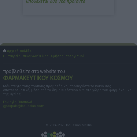
υποδέχεται δύο νέα προϊόντα
Αρχική σελίδα
Η Εταιρεία
Επικοινωνία
Όροι Χρήσης
Ισολογισμοί
προβληθείτε στο website του
ΦΑΡΜΑΚΕΥΤΙΚΟΥ ΚΟΣΜΟΥ
Μάθετε για τους τρόπους προβολής και προσεγγίστε το κοινό σας
αποτελεσματικά, μέσα από το δημοφιλέστερο site στο χώρο του φαρμάκου και
της υγείας.
Γεωργία Πασπαλά
gpaspala@boussias.com
© 2006-2025 Boussias Media