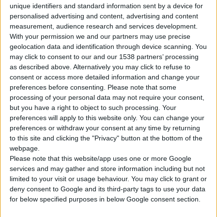
unique identifiers and standard information sent by a device for
ευρώ.
personalised advertising and content, advertising and content
measurement, audience research and services development.
Η έγκριση στη Γερμανία αποτελεί σημαντική
With your permission we and our partners may use precise
εξέλιξη, καθώς σηματοδοτεί την περαιτέρω
geolocation data and identification through device scanning. You
may click to consent to our and our 1538 partners’ processing
ανάπτυξη των πωλήσεων του Ομίλου στο
as described above. Alternatively you may click to refuse to
εξωτερικό. Παράλληλα, αποτελεί το πρώτο
consent or access more detailed information and change your
μεγάλο βήμα για την κυκλοφορία του
preferences before consenting.
Please note that some
διαδερμικού συστημάτος φαιντανύλης της
processing of your personal data may not require your consent,
but you have a right to object to such processing. Your
Lavipharm στη μεγάλη αγορά της Ευρώπης,
preferences will apply to this website only. You can change your
όπου οι ετήσιες πωλήσεις ξεπέρασαν τα 657
preferences or withdraw your consent at any time by returning
εκατ. ευρώ, σύμφωνα με στοιχεία της
IMS
to this site and clicking the "Privacy" button at the bottom of the
HEALTH
Μαρτίου 2007.
webpage.
Please note that this website/app uses one or more Google
services and may gather and store information including but not
Η κυκλοφορία του προϊόντος στη Γερμανία
limited to your visit or usage behaviour. You may click to grant or
αναμένεται μέσα στο δεύτερο εξάμηνο του
deny consent to Google and its third-party tags to use your data
2008, ενώ το προϊόν υπάρχει ήδη στην
for below specified purposes in below Google consent section.
Ελλάδα. Παράλληλα, αντίστοιχες εγκρίσεις