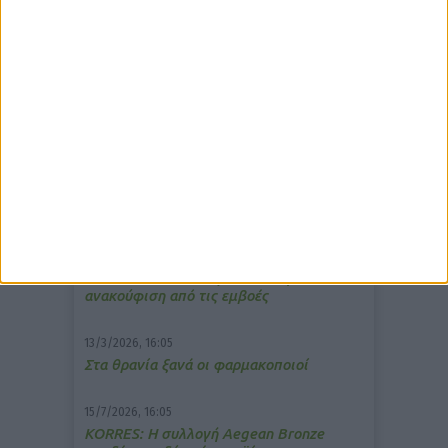
δημοφιλέστερα άρθρα
10/3/2026, 16:44
Πρόστιμο σε φαρμακείο για τη
μετάδοση μουσικής;
7/4/2026, 17:25
Memotin: Αποτελεσματικό στην
ανακούφιση από τις εμβοές
13/3/2026, 16:05
Στα θρανία ξανά οι φαρμακοποιοί
15/7/2026, 16:05
ΚΟRRES: Η συλλογή Aegean Bronze