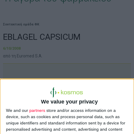
Συντακτική ομάδα ΦΚ
ΕBLAGEL CAPSICUM
6/10/2008
από τη Euromed S.A.
ΕBLAGEL CAPSICUM
από τη Euromed S.A.
We value your privacy
To Eblagel Capsicum, νέο
We and our
partners
store and/or access information on a
προϊόν από τη Euromed
device, such as cookies and process personal data, such as
που συµπληρώνει τη
unique identifiers and standard information sent by a device for
σειρά Eblagel, είναι ένα
personalised advertising and content, advertising and content