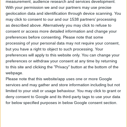
measurement, audience research and services development.
έµπλαστρο σε µορφή
With your permission we and our partners may use precise
κρέµας, και όχι γέλης, µε
geolocation data and identification through device scanning. You
ισχυρή θερµική δράση
may click to consent to our and our 1538 partners’ processing
που αποκολλάται εύκολα.
as described above. Alternatively you may click to refuse to
consent or access more detailed information and change your
Το Eblagel Capsicum είναι
preferences before consenting.
Please note that some
ιδανικό σε περιπτώσεις
processing of your personal data may not require your consent,
οσφυαλγίας, ισχιαλγίας,
but you have a right to object to such processing. Your
ρευµατικών πόνων και
preferences will apply to this website only. You can change your
preferences or withdraw your consent at any time by returning
ψύξεων.
to this site and clicking the "Privacy" button at the bottom of the
webpage.
Please note that this website/app uses one or more Google
services and may gather and store information including but not
limited to your visit or usage behaviour. You may click to grant or
deny consent to Google and its third-party tags to use your data
for below specified purposes in below Google consent section.
Διαβάστε επίσης