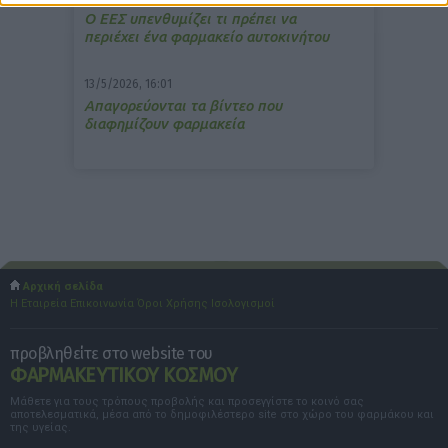
Ο ΕΕΣ υπενθυμίζει τι πρέπει να
περιέχει ένα φαρμακείο αυτοκινήτου
13/5/2026, 16:01
Απαγορεύονται τα βίντεο που
διαφημίζουν φαρμακεία
Αρχική σελίδα
Η Εταιρεία
Επικοινωνία
Όροι Χρήσης
Ισολογισμοί
προβληθείτε στο website του
ΦΑΡΜΑΚΕΥΤΙΚΟΥ ΚΟΣΜΟΥ
Μάθετε για τους τρόπους προβολής και προσεγγίστε το κοινό σας
αποτελεσματικά, μέσα από το δημοφιλέστερο site στο χώρο του φαρμάκου και
της υγείας.